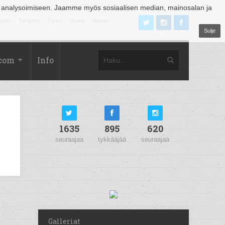
 analysoimiseen. Jaamme myös sosiaalisen median, mainosalan ja
äjoki
Tampere
Turku
Vaasa
Vantaa
Sulje
.com
Info
1635
895
620
seuraajaa
tykkääjää
seuraajaa
Galleriat