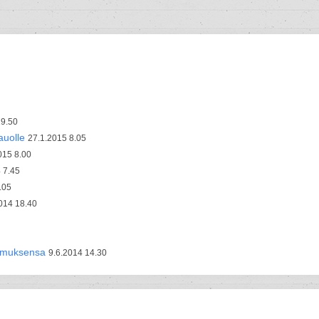
19.50
auolle
27.1.2015 8.05
015 8.00
 7.45
.05
014 18.40
imuksensa
9.6.2014 14.30