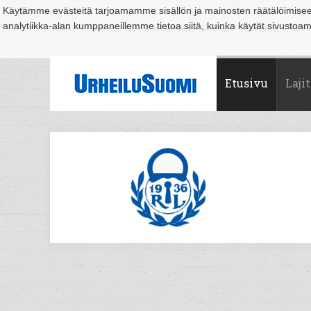
Käytämme evästeitä tarjoamamme sisällön ja mainosten räätälöimise
analytiikka-alan kumppaneillemme tietoa siitä, kuinka käytät sivusto
Suomi
Espoo
Helsinki
Hämeenlinna
Joensuu
Jyväskylä
Kouvo
Etusivu
Lajit