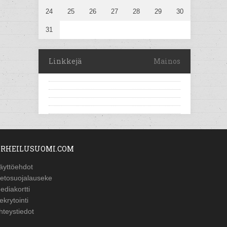
24
25
26
27
28
29
30
31
Linkkejä
Mainos
RHEILUSUOMI.COM
äyttöehdot
ietosuojalauseke
ediakortti
ekrytointi
hteystiedot