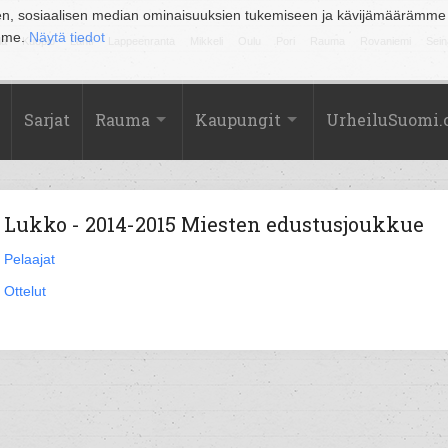
en, sosiaalisen median ominaisuuksien tukemiseen ja kävijämäärämme
amme.
Näytä tiedot
la
Kuopio
Lahti
Lappeenranta
Mikkeli
Oulu
Pori
Rauma
Rovaniemi
Sein
Sarjat
Rauma
Kaupungit
UrheiluSuomi
Lukko - 2014-2015 Miesten edustusjoukkue
Pelaajat
Ottelut