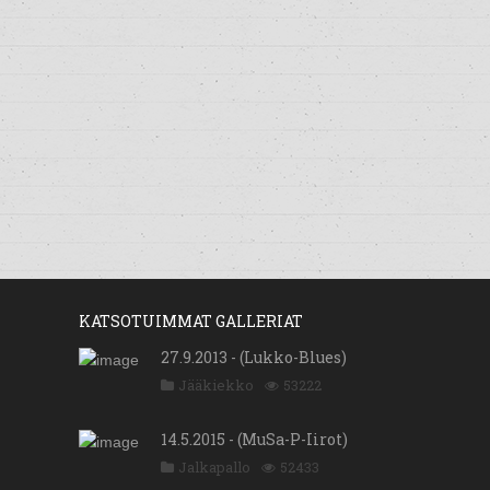
KATSOTUIMMAT GALLERIAT
27.9.2013 - (Lukko-Blues)
Jääkiekko
53222
14.5.2015 - (MuSa-P-Iirot)
Jalkapallo
52433