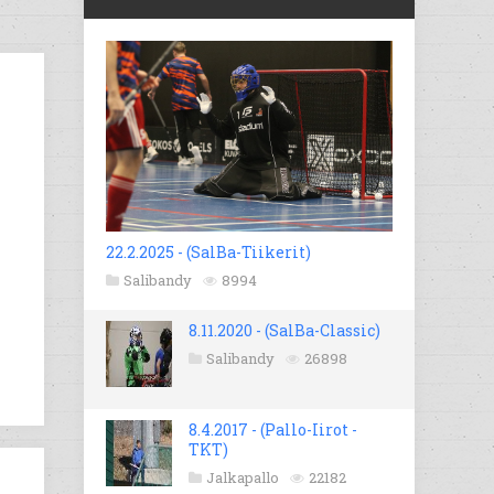
22.2.2025 - (SalBa-Tiikerit)
Salibandy
8994
8.11.2020 - (SalBa-Classic)
Salibandy
26898
8.4.2017 - (Pallo-Iirot -
TKT)
Jalkapallo
22182