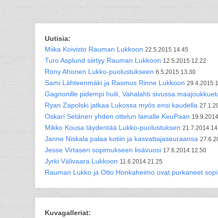
Uutisia:
Miika Koivisto Rauman Lukkoon
22.5.2015 14.45
Turo Asplund siirtyy Rauman Lukkoon
12.5.2015 12.22
Rony Ahonen Lukko-puolustukseen
6.5.2015 13.30
Sami Lähteenmäki ja Rasmus Rinne Lukkoon
29.4.2015 
Gagnonille pidempi huili, Vahalahti sivussa maajoukkuet
Ryan Zapolski jatkaa Lukossa myös ensi kaudella
27.1.2
Oskari Setänen yhden ottelun lainalle KeuPaan
19.9.2014
Mikko Kousa täydentää Lukko-puolustuksen
21.7.2014 14
Janne Niskala palaa kotiin ja kasvattajaseuraansa
27.6.2
Jesse Virtasen sopimukseen lisävuosi
17.6.2014 12.50
Jyrki Välivaara Lukkoon
11.6.2014 21.25
Rauman Lukko ja Otto Honkaheimo ovat purkaneet sop
Kuvagalleriat: