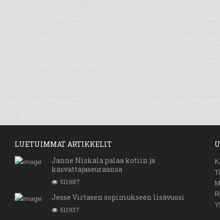
LUETUIMMAT ARTIKKELIT
U
Janne Niskala palaa kotiin ja
K
kasvattajaseuraansa
T
511987
M
R
Jesse Virtasen sopimukseen lisävuosi
Y
511937