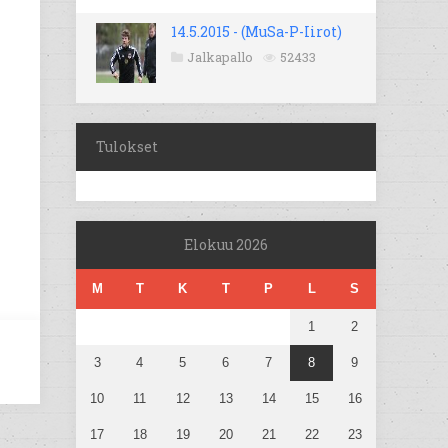
14.5.2015 - (MuSa-P-Iirot)
Jalkapallo
52433
Tulokset
Elokuu 2026
M
T
K
T
P
L
S
1
2
3
4
5
6
7
8
9
10
11
12
13
14
15
16
17
18
19
20
21
22
23