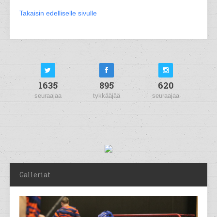
Takaisin edelliselle sivulle
1635
895
620
seuraajaa
tykkääjää
seuraajaa
Galleriat