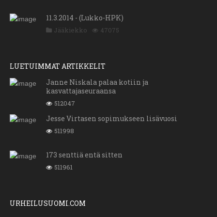
11.3.2014 - (Lukko-HPK)
Jääkiekko
47075
LUETUIMMAT ARTIKKELIT
Janne Niskala palaa kotiin ja
kasvattajaseuraansa
512047
Jesse Virtasen sopimukseen lisävuosi
511998
173 senttiä entä sitten
511961
URHEILUSUOMI.COM