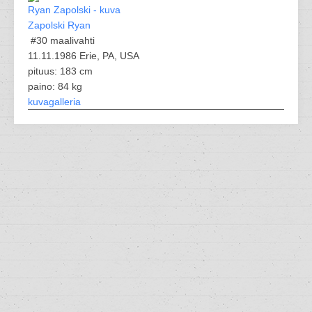
Zapolski Ryan
#30
maalivahti
11.11.1986 Erie, PA, USA
pituus: 183 cm
paino: 84 kg
kuvagalleria