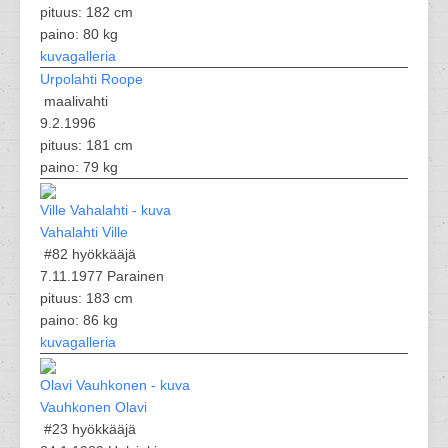
pituus: 182 cm
paino: 80 kg
kuvagalleria
Urpolahti Roope
maalivahti
9.2.1996
pituus: 181 cm
paino: 79 kg
Vahalahti Ville
#82
hyökkääjä
7.11.1977 Parainen
pituus: 183 cm
paino: 86 kg
kuvagalleria
Vauhkonen Olavi
#23
hyökkääjä