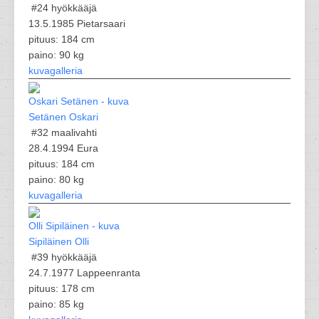
#24
hyökkääjä
13.5.1985 Pietarsaari
pituus: 184 cm
paino: 90 kg
kuvagalleria
Setänen Oskari
#32
maalivahti
28.4.1994 Eura
pituus: 184 cm
paino: 80 kg
kuvagalleria
Sipiläinen Olli
#39
hyökkääjä
24.7.1977 Lappeenranta
pituus: 178 cm
paino: 85 kg