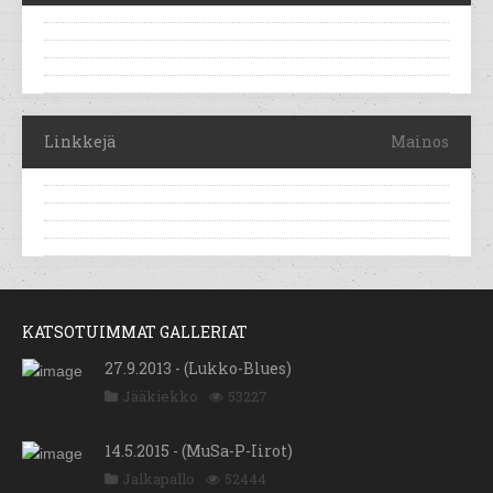
Linkkejä
Mainos
KATSOTUIMMAT GALLERIAT
27.9.2013 - (Lukko-Blues)
Jääkiekko
53227
14.5.2015 - (MuSa-P-Iirot)
Jalkapallo
52444