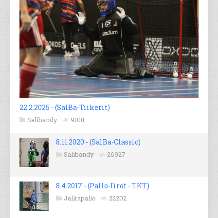
22.2.2025 - (SalBa-Tiikerit)
Salibandy
9001
8.11.2020 - (SalBa-Classic)
Salibandy
26927
8.4.2017 - (Pallo-Iirot - TKT)
Jalkapallo
22202