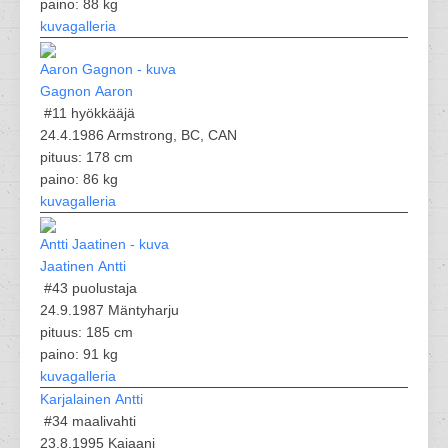
paino: 88 kg
kuvagalleria
Gagnon Aaron
#11
hyökkääjä
24.4.1986 Armstrong, BC, CAN
pituus: 178 cm
paino: 86 kg
kuvagalleria
Jaatinen Antti
#43
puolustaja
24.9.1987 Mäntyharju
pituus: 185 cm
paino: 91 kg
kuvagalleria
Karjalainen Antti
#34
maalivahti
23.8.1995 Kajaani