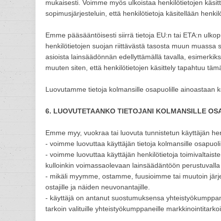
mukaisesti. Voimme myös ulkoistaa henkilötietojen käsit
sopimusjärjesteluin, että henkilötietoja käsitellään henki
Emme pääsääntöisesti siirrä tietoja EU:n tai ETA:n ulkop
henkilötietojen suojan riittävästä tasosta muun muassa sop
asioista lainsäädönnän edellyttämällä tavalla, esimerki
muuten siten, että henkilötietojen käsittely tapahtuu tä
Luovutamme tietoja kolmansille osapuolille ainoastaan k
6. LUOVUTETAANKO TIETOJANI KOLMANSILLE OS
Emme myy, vuokraa tai luovuta tunnistetun käyttäjän henki
- voimme luovuttaa käyttäjän tietoja kolmansille osapuol
- voimme luovuttaa käyttäjän henkilötietoja toimivaltais
kulloinkin voimassaolevaan lainsäädäntöön perustuvalla 
- mikäli myymme, ostamme, fuusioimme tai muutoin järje
ostajille ja näiden neuvonantajille.
- käyttäjä on antanut suostumuksensa yhteistyökumppani
tarkoin valituille yhteistyökumppaneille markkinointitarkoi