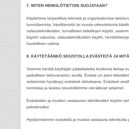
7. MITEN HENKILÖTIETONI SUOJATAAN?
Käytämme tarpeellisia teknisiä ja organisatorisia tietot
luovuttamista, hävittämistä tai muuta oikeudetonta käsi
salaustekniikoiden, turvallisten laitetilojen käyttö, asi
käytön valvonta, salaustekniikoiden käyttö, henkilötietoj
huolellinen valinta.
8. KÄYTETÄÄNKÖ SIVUSTOLLA EVÄSTEITÄ JA MITÄ
Voimme kerätä käyttäjän päätelaitetta koskevia tietoja e
paikallisen tietovaraston avulla. Eväste on pieni tekstitie
seilaimista hyväksyy evästeet oletuksena. Evästeet sisäl
tunnistaa ja laskea sivustollamme vierailevat selaimet.
Evästeiden ja muiden vastaavien tekniikoiden käytön tar
palvelevaksi.
Hyödynnämme evästeitä ja muista vastaavia tekniikoita p