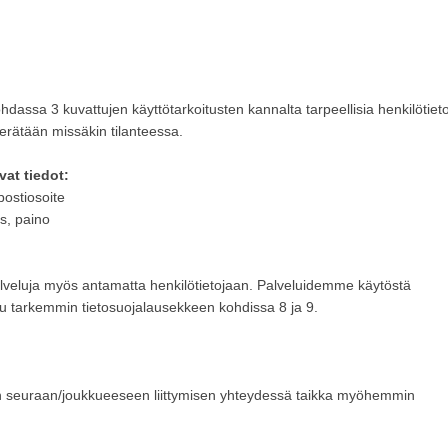
assa 3 kuvattujen käyttötarkoitusten kannalta tarpeellisia henkilötieto
kerätään missäkin tilanteessa.
vat tiedot:
postiosoite
s, paino
 palveluja myös antamatta henkilötietojaan. Palveluidemme käytöstä
ttu tarkemmin tietosuojalausekkeen kohdissa 8 ja 9.
ltään seuraan/joukkueeseen liittymisen yhteydessä taikka myöhemmin