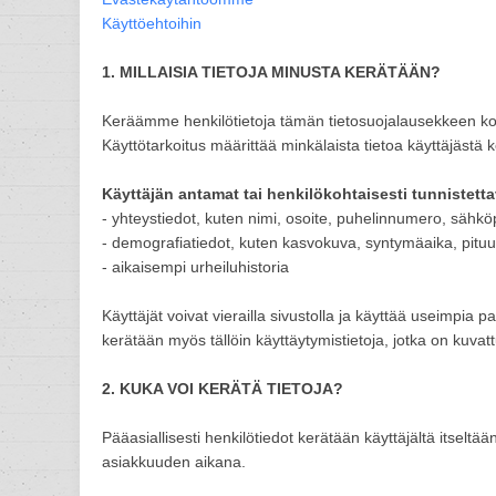
Käyttöehtoihin
1. MILLAISIA TIETOJA MINUSTA KERÄTÄÄN?
Keräämme henkilötietoja tämän tietosuojalausekkeen kohd
Käyttötarkoitus määrittää minkälaista tietoa käyttäjästä 
Käyttäjän antamat tai henkilökohtaisesti tunnistetta
- yhteystiedot, kuten nimi, osoite, puhelinnumero, sähkö
- demografiatiedot, kuten kasvokuva, syntymäaika, pituu
- aikaisempi urheiluhistoria
Käyttäjät voivat vierailla sivustolla ja käyttää useimpia
kerätään myös tällöin käyttäytymistietoja, jotka on kuva
2. KUKA VOI KERÄTÄ TIETOJA?
Pääasiallisesti henkilötiedot kerätään käyttäjältä itse
asiakkuuden aikana.