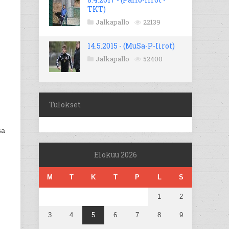
TKT)
Jalkapallo
22139
14.5.2015 - (MuSa-P-Iirot)
Jalkapallo
52400
Tulokset
sa
Elokuu 2026
M
T
K
T
P
L
S
1
2
3
4
5
6
7
8
9