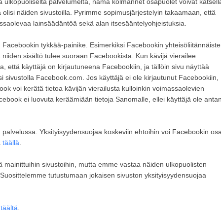
 ulkopuoliselta palvelumelta, nämä kolmannet osapuolet voivat katsell
 olisi näiden sivustoilla. Pyrimme sopimusjärjestelyin takaamaan, että
saolevaa lainsäädäntöä sekä alan itsesääntelyohjeistuksia.
en Facebookin tykkää-painike. Esimerkiksi Facebookin yhteisöliitännäist
niiden sisältö tulee suoraan Facebookista. Kun kävijä vierailee
 että käyttäjä on kirjautuneena Facebookiin, ja tällöin sivu näyttää
lisi sivustolla Facebook.com. Jos käyttäjä ei ole kirjautunut Facebookiin,
book voi kerätä tietoa kävijän vierailusta kulloinkin voimassaolevien
ebook ei luovuta keräämiään tietoja Sanomalle, ellei käyttäjä ole anta
in palvelussa. Yksityisyydensuojaa koskeviin ehtoihin voi Facebookin osa
a
täällä
.
ä mainittuihin sivustoihin, mutta emme vastaa näiden ulkopuolisten
ä. Suosittelemme tutustumaan jokaisen sivuston yksityisyydensuojaa
ä
täältä
.