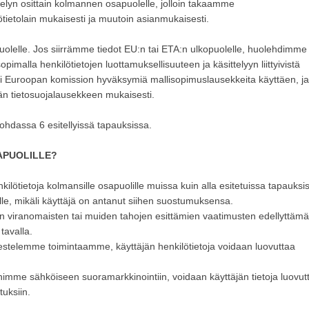
telyn osittain kolmannen osapuolelle, jolloin takaamme
lötietolain mukaisesti ja muutoin asianmukaisesti.
uolelle. Jos siirrämme tiedot EU:n tai ETA:n ulkopuolelle, huolehdimme
imalla henkilötietojen luottamuksellisuuteen ja käsittelyyn liittyivistä
ksi Euroopan komission hyväksymiä mallisopimuslausekkeita käyttäen, ja
män tietosuojalausekkeen mukaisesti.
ohdassa 6 esitellyissä tapauksissa.
APUOLILLE?
lötietoja kolmansille osapuolille muissa kuin alla esitetuissa tapauksi
ille, mikäli käyttäjä on antanut siihen suostumuksensa.
ten viranomaisten tai muiden tahojen esittämien vaatimusten edellyttämäl
tavalla.
stelemme toimintaamme, käyttäjän henkilötietoja voidaan luovuttaa
mme sähköiseen suoramarkkinointiin, voidaan käyttäjän tietoja luovut
tuksiin.