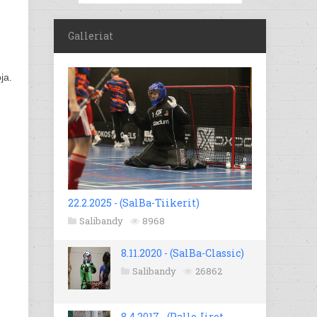
Galleriat
ja.
22.2.2025 - (SalBa-Tiikerit)
Salibandy
8968
8.11.2020 - (SalBa-Classic)
Salibandy
26862
8.4.2017 - (Pallo-Iirot -