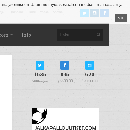
 analysoimiseen. Jaamme myös sosiaalisen median, mainosalan ja
äjoki
Tampere
Turku
Vaasa
Vantaa
Sulje
.com
Info
1635
895
620
seuraajaa
tykkääjää
seuraajaa
,