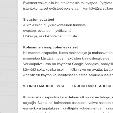
Evästeet voivat olla istuntokohtaisia tai pysyviä. Pysyvät e
istuntokohtaiset evästeet poistetaan, kun käyttäjä sulke
Sivuston evästeet
ASPSessionId, yksilökohtainen tunniste
evastep, evästeen hyväksyntä
USkavija, yksilökohtainen tunniste
Kolmannen osapuolen evästeet
Kolmannet osapuolet, kuten mainostajat ja mainosverkost
mainontaa käyttäjän todennäköisten kiinnostusalueiden 
Verkkopalvelussa on käytössä Google Analytics -analytiik
kävijöitä sekä kuinka usein mikäkin sivu on avattu. Lisät
Analyticsin käytön voi halutessaan estää selaimen laaje
9. ONKO MAHDOLLISTA, ETTÄ JOKU MUU TAHO KE
Kolmansilla osapuolilla tarkoitetaan ulkopuolisia tahoja
tarjoajia. Nämä ns. kolmannet osapuolet voivat asettaa e
esimerkiksi tarjotakseen käyttäjälle kohdennettua mainont