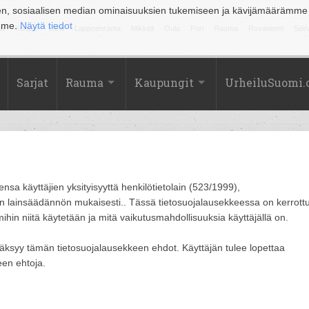
en, sosiaalisen median ominaisuuksien tukemiseen ja kävijämäärämme
amme.
Näytä tiedot
la
Kuopio
Lahti
Lappeenranta
Mikkeli
Oulu
Pori
Rauma
Rovaniemi
Sein
Sarjat
Rauma
Kaupungit
UrheiluSuomi
a käyttäjien yksityisyyttä henkilötietolain (523/1999),
 lainsäädännön mukaisesti.. Tässä tietosuojalausekkeessa on kerrottu
mihin niitä käytetään ja mitä vaikutusmahdollisuuksia käyttäjällä on.
äksyy tämän tietosuojalausekkeen ehdot. Käyttäjän tulee lopettaa
een ehtoja.