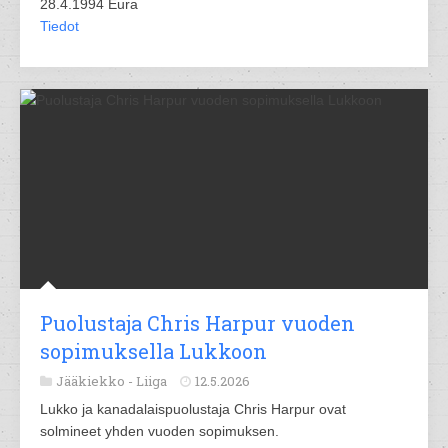
28.4.1994 Eura
Tiedot
Puolustaja Chris Harpur vuoden
sopimuksella Lukkoon
Jääkiekko -
Liiga
12.5.2026
Lukko ja kanadalaispuolustaja Chris Harpur ovat
solmineet yhden vuoden sopimuksen.