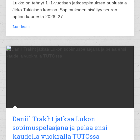
Lukko on tehnyt 1+1-vuotisen jatkosopimuksen puolustaja
Jirko Tukiaisen kanssa. Sopimukseen sisältyy seuran
option kaudesta 2026–27.
Lue lisää
Daniil Trakht jatkaa Lukon
sopimuspelaajana ja pelaa ensi
kaudella vuokralla TUTOssa