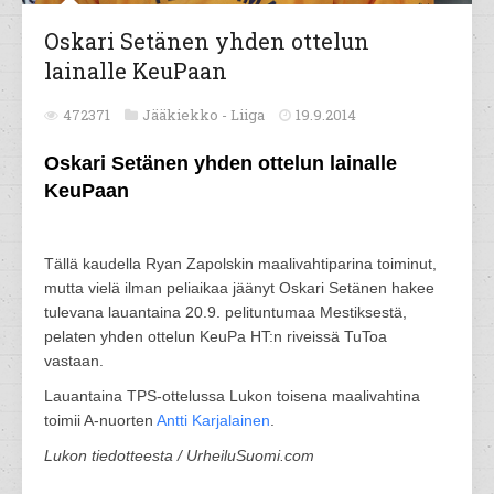
Oskari Setänen yhden ottelun
lainalle KeuPaan
472371
Jääkiekko -
Liiga
19.9.2014
Oskari Setänen yhden ottelun lainalle
KeuPaan
Tällä kaudella Ryan Zapolskin maalivahtiparina toiminut,
mutta vielä ilman peliaikaa jäänyt Oskari Setänen hakee
tulevana lauantaina 20.9. pelituntumaa Mestiksestä,
pelaten yhden ottelun KeuPa HT:n riveissä TuToa
vastaan.
Lauantaina TPS-ottelussa Lukon toisena maalivahtina
toimii A-nuorten
Antti Karjalainen
.
Lukon tiedotteesta / UrheiluSuomi.com