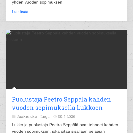
yhden vuoden sopimuksen.
Lue lisää
Puolustaja Peetro Seppälä kahden
vuoden sopimuksella Lukkoon
Jääkiekko -
Liiga
30.4.2026
Lukko ja puolustaja Peetro Seppälä ovat tehneet kahden
vuoden sopimuksen, joka pitää sisällään pelaajan