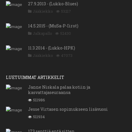
27.9.2013 - (Lukko-Blues)
Jääkiekko
53217
14.5.2015 - (MuSa-P-Iirot)
Jalkapallo
52430
11.3.2014 - (Lukko-HPK)
Jääkiekko
47073
LUETUIMMAT ARTIKKELIT
Janne Niskala palaa kotiin ja
kasvattajaseuraansa
511986
Jesse Virtasen sopimukseen lisävuosi
511934
173 senttiä entä sitten