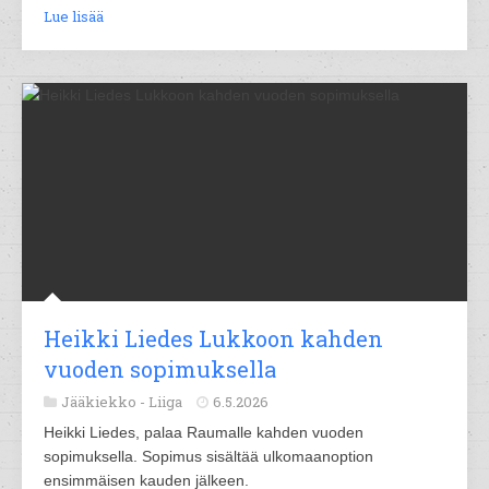
Lue lisää
Heikki Liedes Lukkoon kahden
vuoden sopimuksella
Jääkiekko -
Liiga
6.5.2026
Heikki Liedes, palaa Raumalle kahden vuoden
sopimuksella. Sopimus sisältää ulkomaanoption
ensimmäisen kauden jälkeen.