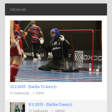
Galleriat
22.2.2025 - (SalBa-Tiikerit)
Salibandy
8990
8.11.2020 - (SalBa-Classic)
Salibandy
26894