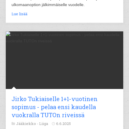
ulkomaanoption jälkimmäiselle vuodelle.
Lue lisää
Jirko Tukiaiselle 1+1-vuotinen
sopimus - pelaa ensi kaudella
vuokralla TUTOn riveissä
Jääkiekko -
Liiga
6.6.2025