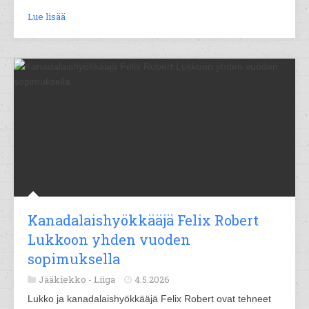
Lue lisää
Kanadalaishyökkääjä Felix Robert
Lukkoon yhden vuoden
sopimuksella
Jääkiekko -
Liiga
4.5.2026
Lukko ja kanadalaishyökkääjä Felix Robert ovat tehneet