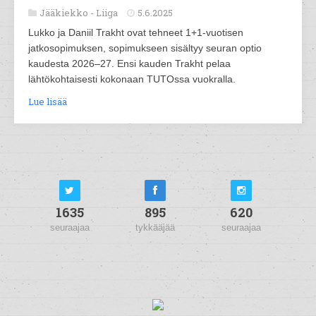
Jääkiekko -
Liiga
5.6.2025
Lukko ja Daniil Trakht ovat tehneet 1+1-vuotisen
jatkosopimuksen, sopimukseen sisältyy seuran optio
kaudesta 2026–27. Ensi kauden Trakht pelaa
lähtökohtaisesti kokonaan TUTOssa vuokralla.
Lue lisää
1635
895
620
seuraajaa
tykkääjää
seuraajaa