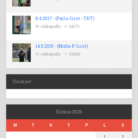
8.4.2017 - (Pallo-Iirot - TKT)
Jalkapallo
22173
14.5.2015 - (MuSa-P-Iirot)
Jalkapallo
52430
Tulokset
Elokuu 2026
M
T
K
T
P
L
S
1
2