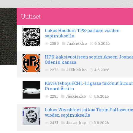
Uutiset
Lukas Haudum TPS-paitaan vuoden
sopimuksella
2389
Jääkiekko
6.6.2026
HPK kaksivuotiseen sopimukseen Joona
Odenin kanssa
2273
Jääkiekko
4.6.2026
Kovia tehoja ECHL-liigassa takonut Simo
Pinard Ässiin
2281
Jääkiekko
4.6.2026
Lukas Wernblom jatkaa Turun Palloseura
vuoden sopimuksella
2461
Jääkiekko
3.6.2026