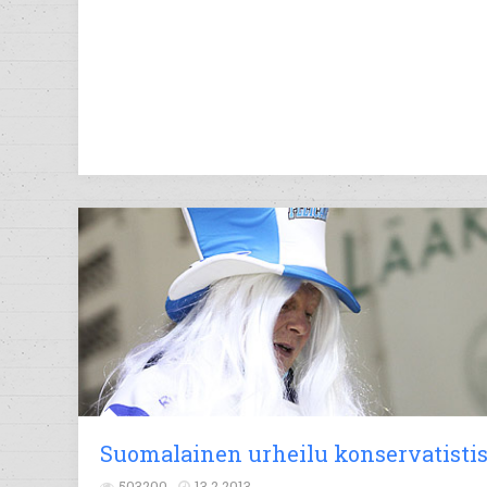
Suomalainen urheilu konservatistis
503200
13.2.2013