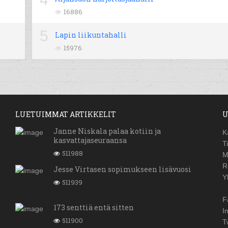
16886
5
Lapin liikuntahalli
15976
LUETUIMMAT ARTIKKELIT
U
Janne Niskala palaa kotiin ja
K
kasvattajaseuraansa
T
511988
M
R
Jesse Virtasen sopimukseen lisävuosi
Y
511939
F
173 senttiä entä sitten
I
511900
T