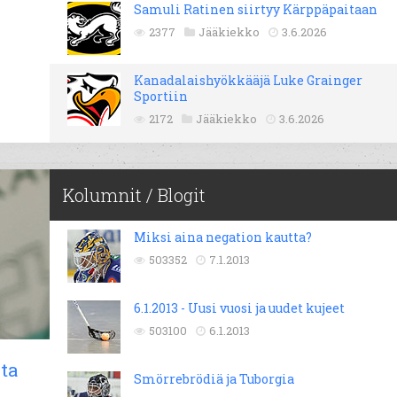
Samuli Ratinen siirtyy Kärppäpaitaan
2377
Jääkiekko
3.6.2026
Kanadalaishyökkääjä Luke Grainger
Sportiin
2172
Jääkiekko
3.6.2026
Kolumnit / Blogit
Miksi aina negation kautta?
503352
7.1.2013
6.1.2013 - Uusi vuosi ja uudet kujeet
503100
6.1.2013
ta
Smörrebrödiä ja Tuborgia