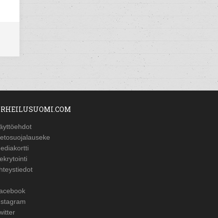
RHEILUSUOMI.COM
äyttöehdot
ietosuojalauseke
ediakortti
ekrytointi
hteystiedot
acebook
nstagram
witter