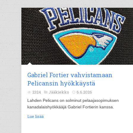
Gabriel Fortier vahvistamaan
Pelicansin hyökkäystä
2324
Jääkiekko
6.6.2026
Lahden Pelicans on solminut pelaajasopimuksen
kanadalaishyökkääjä Gabriel Fortierin kanssa.
Lue lisää