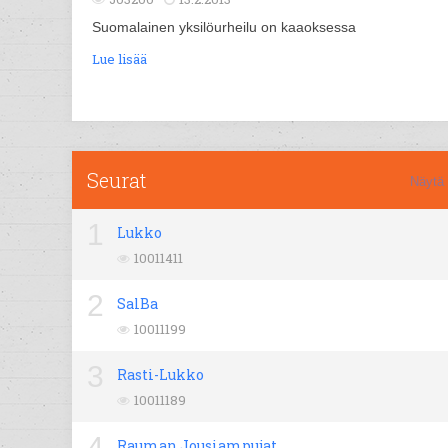
Suomalainen yksilöurheilu on kaaoksessa
Lue lisää
Seurat
Näytä 
1
Lukko
10011411
2
SalBa
10011199
3
Rasti-Lukko
10011189
4
Rauman Jousiampujat