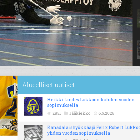
Alueelliset uutiset
Heikki Liedes Lukkoon kahden vuoden
sopimuksella
2851
Jääkiekko
6.5.2026
Kanadalaishyökkääjä Felix Robert Lukko
yhden vuoden sopimuksella