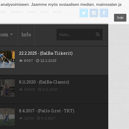
 analysoimiseen. Jaamme myös sosiaalisen median, mainosalan ja
äjoki
Tampere
Turku
Vaasa
Vantaa
Sulje
.com
Info
22.2.2025 - (SalBa-Tiikerit)
8997
22.2.2025
8.11.2020 - (SalBa-Classic)
26909
8.11.2020
8.4.2017 - (Pallo-Iirot - TKT)
22190
8.4.2017