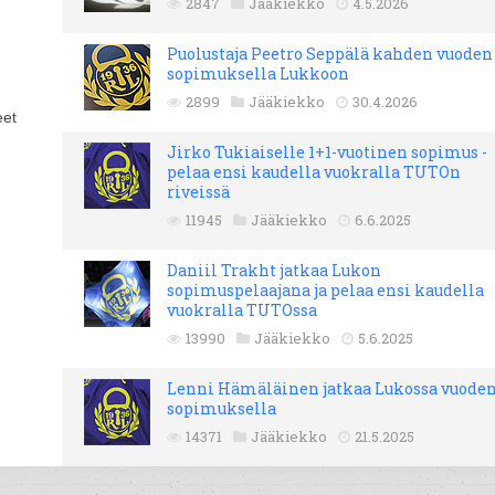
2847
Jääkiekko
4.5.2026
Puolustaja Peetro Seppälä kahden vuoden
sopimuksella Lukkoon
2899
Jääkiekko
30.4.2026
eet
Jirko Tukiaiselle 1+1-vuotinen sopimus -
pelaa ensi kaudella vuokralla TUTOn
riveissä
11945
Jääkiekko
6.6.2025
Daniil Trakht jatkaa Lukon
sopimuspelaajana ja pelaa ensi kaudella
vuokralla TUTOssa
13990
Jääkiekko
5.6.2025
Lenni Hämäläinen jatkaa Lukossa vuode
sopimuksella
14371
Jääkiekko
21.5.2025