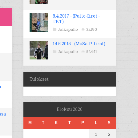
8.4.2017 - (Pallo-Iirot -
TKT)
Jalkapallo
22190
14.5.2015 - (MuSa-P-Iirot)
Jalkapallo
52441
s
Tulokset
n
Elokuu 2026
ssa
M
T
K
T
P
L
S
1
2