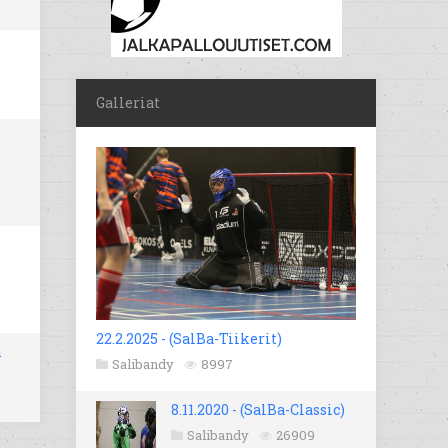
Galleriat
22.2.2025 - (SalBa-Tiikerit)
n
Salibandy
8997
8.11.2020 - (SalBa-Classic)
Salibandy
26909