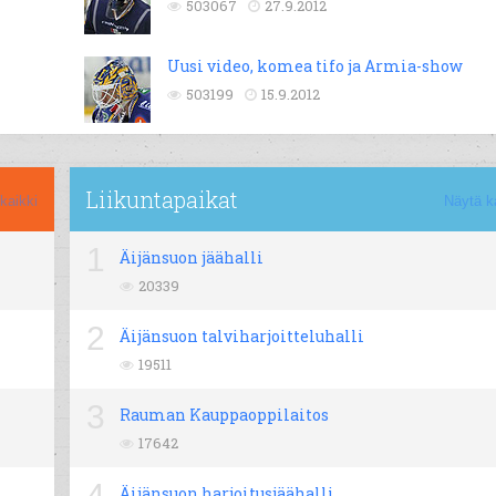
503067
27.9.2012
Uusi video, komea tifo ja Armia-show
503199
15.9.2012
Liikuntapaikat
kaikki
Näytä k
1
Äijänsuon jäähalli
20339
2
Äijänsuon talviharjoitteluhalli
19511
3
Rauman Kauppaoppilaitos
17642
4
Äijänsuon harjoitusjäähalli