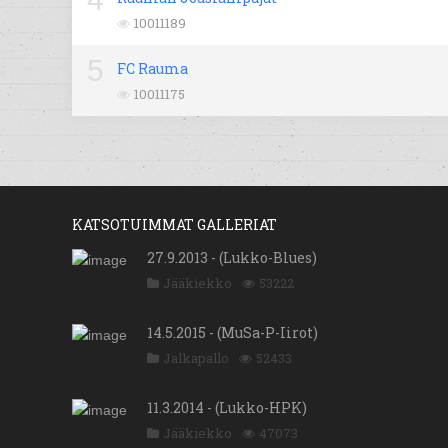
10011189
5
FC Rauma
10011175
KATSOTUIMMAT GALLERIAT
27.9.2013 - (Lukko-Blues)
Jääkiekko
53222
14.5.2015 - (MuSa-P-Iirot)
Jalkapallo
52433
11.3.2014 - (Lukko-HPK)
Jääkiekko
47073