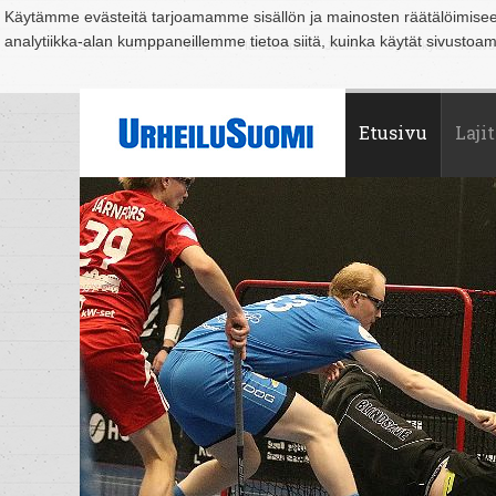
Käytämme evästeitä tarjoamamme sisällön ja mainosten räätälöimise
analytiikka-alan kumppaneillemme tietoa siitä, kuinka käytät sivusto
Suomi
Espoo
Helsinki
Hämeenlinna
Joensuu
Jyväskylä
Kouvo
Etusivu
Lajit