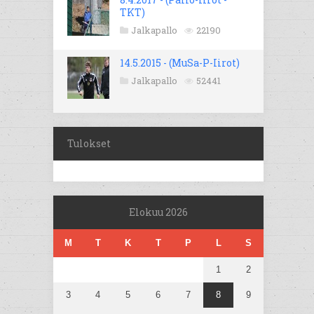
TKT)
Jalkapallo
22190
14.5.2015 - (MuSa-P-Iirot)
Jalkapallo
52441
Tulokset
Elokuu 2026
M
T
K
T
P
L
S
1
2
3
4
5
6
7
8
9