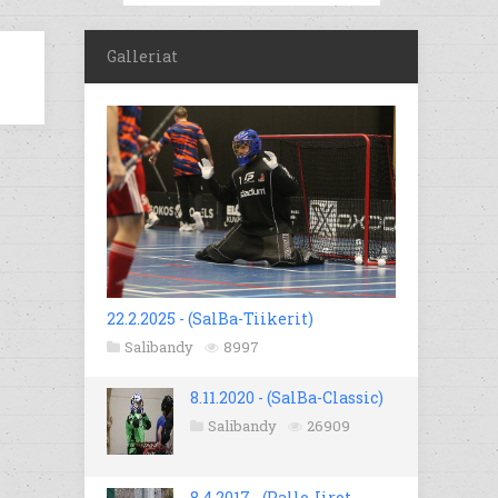
Galleriat
22.2.2025 - (SalBa-Tiikerit)
Salibandy
8997
8.11.2020 - (SalBa-Classic)
Salibandy
26909
8.4.2017 - (Pallo-Iirot -