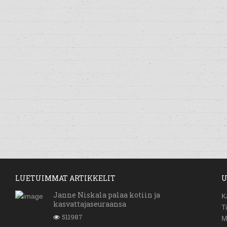
LUETUIMMAT ARTIKKELIT
U
Janne Niskala palaa kotiin ja
K
kasvattajaseuraansa
T
511987
M