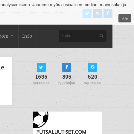
 analysoimiseen. Jaamme myös sosiaalisen median, mainosalan ja
äjoki
Tampere
Turku
Vaasa
Vantaa
Sulje
.com
Info
ue
1635
895
620
seuraajaa
tykkääjää
seuraajaa