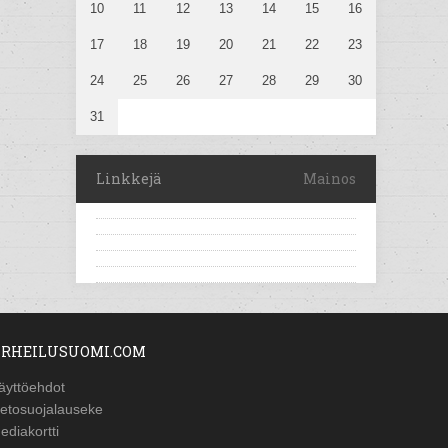
10
11
12
13
14
15
16
17
18
19
20
21
22
23
24
25
26
27
28
29
30
31
Linkkejä
Mainos
RHEILUSUOMI.COM
äyttöehdot
ietosuojalauseke
ediakortti