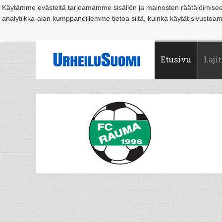
Käytämme evästeitä tarjoamamme sisällön ja mainosten räätälöimise
analytiikka-alan kumppaneillemme tietoa siitä, kuinka käytät sivusto
Suomi
Espoo
Helsinki
Hämeenlinna
Joensuu
Jyväskylä
Kouvo
Etusivu
Lajit