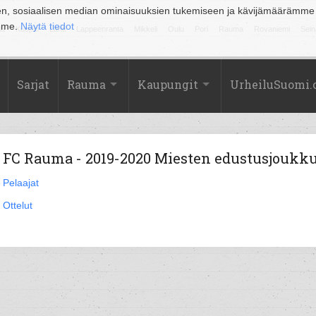
en, sosiaalisen median ominaisuuksien tukemiseen ja kävijämäärämme
amme.
Näytä tiedot
la
Kuopio
Lahti
Lappeenranta
Mikkeli
Oulu
Pori
Rauma
Rovaniemi
Sein
Sarjat
Rauma
Kaupungit
UrheiluSuomi
FC Rauma - 2019-2020 Miesten edustusjoukk
Pelaajat
Ottelut