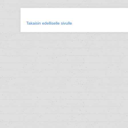
Takaisin edelliselle sivulle