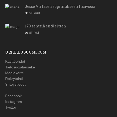
Jesse Virtasen sopimukseen lisävuosi
511998
173 senttiä entä sitten
511961
URHEILUSUOMI.COM
Käyttöehdot
Tietosuojalauseke
Mediakortti
Rekrytointi
Yhteystiedot
Facebook
Instagram
Twitter