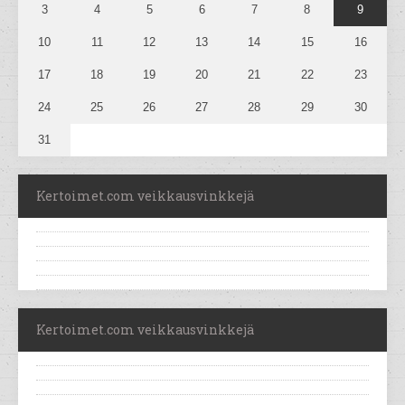
3
4
5
6
7
8
9
10
11
12
13
14
15
16
17
18
19
20
21
22
23
24
25
26
27
28
29
30
31
Kertoimet.com veikkausvinkkejä
Kertoimet.com veikkausvinkkejä