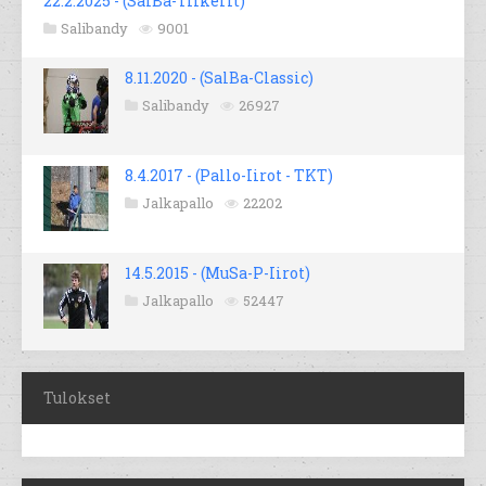
22.2.2025 - (SalBa-Tiikerit)
Salibandy
9001
8.11.2020 - (SalBa-Classic)
Salibandy
26927
8.4.2017 - (Pallo-Iirot - TKT)
Jalkapallo
22202
14.5.2015 - (MuSa-P-Iirot)
Jalkapallo
52447
Tulokset