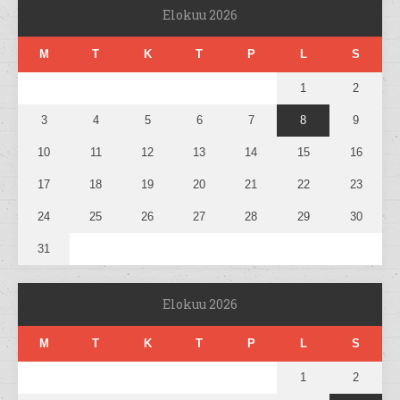
Elokuu 2026
M
T
K
T
P
L
S
1
2
3
4
5
6
7
8
9
10
11
12
13
14
15
16
17
18
19
20
21
22
23
24
25
26
27
28
29
30
31
Elokuu 2026
M
T
K
T
P
L
S
1
2