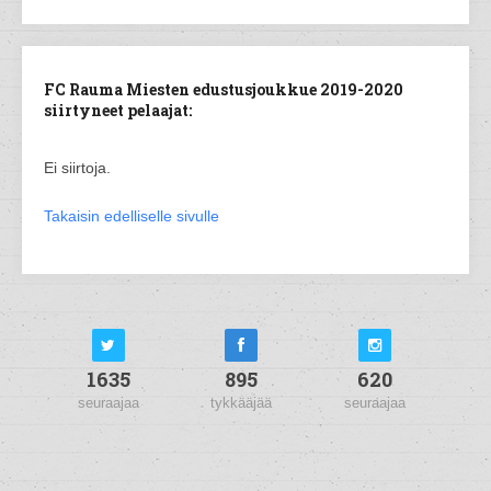
FC Rauma Miesten edustusjoukkue 2019-2020
siirtyneet pelaajat:
Ei siirtoja.
Takaisin edelliselle sivulle
1635
895
620
seuraajaa
tykkääjää
seuraajaa