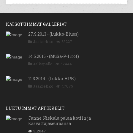
KATSOTUIMMAT GALLERIAT
27.9.2013 - (Lukko-Blues)
Jääkiekko
53227
14.5.2015 - (MuSa-P-Iirot)
Jalkapallo
52444
11.3.2014 - (Lukko-HPK)
Jääkiekko
47075
LUETUIMMAT ARTIKKELIT
Janne Niskala palaa kotiin ja
kasvattajaseuraansa
512047