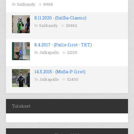
Salibandy
8968
8.11.2020 - (SalBa-Classic)
Salibandy
26862
8.4.2017 - (Pallo-Iirot - TKT)
Jalkapallo
22139
14.5.2015 - (MuSa-P-Iirot)
Jalkapallo
52400
Tulokset