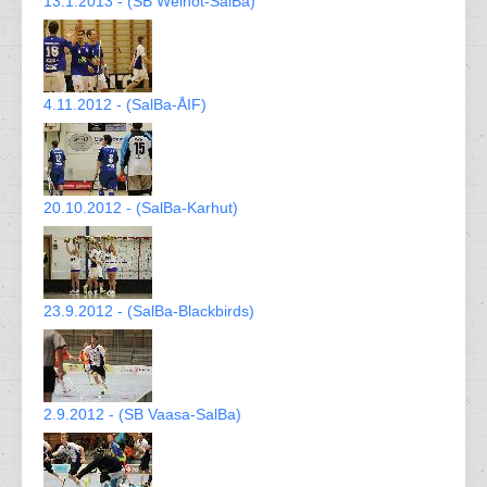
13.1.2013 - (SB Welhot-SalBa)
4.11.2012 - (SalBa-ÅIF)
20.10.2012 - (SalBa-Karhut)
23.9.2012 - (SalBa-Blackbirds)
2.9.2012 - (SB Vaasa-SalBa)