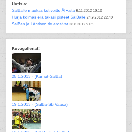
Uutisia:
SalBalle maukas kotivoitto ÅIF:stä
6.11.2012 10.13
Hurja kolmas erä takasi pisteet SalBalle
24.9.2012 22.40
SalBan ja Läntisen tie erosivat
28.8.2012 9.05
Kuvagalleriat:
25.1.2013 - (Karhut-SalBa)
19.1.2013 - (SalBa-SB Vaasa)