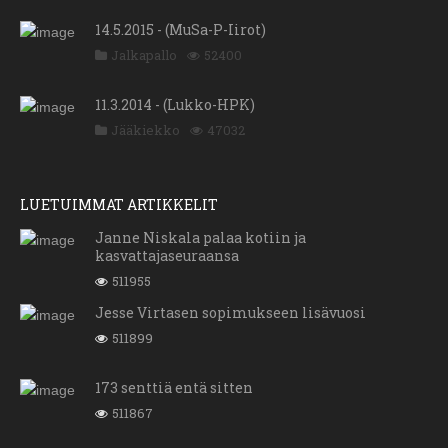
14.5.2015 - (MuSa-P-Iirot)
Jalkapallo
52400
11.3.2014 - (Lukko-HPK)
Jääkiekko
47032
LUETUIMMAT ARTIKKELIT
Janne Niskala palaa kotiin ja
kasvattajaseuraansa
511955
Jesse Virtasen sopimukseen lisävuosi
511899
173 senttiä entä sitten
511867