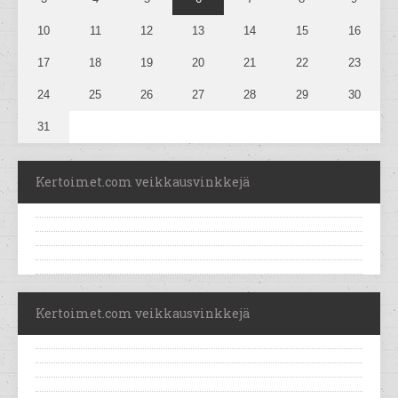
10
11
12
13
14
15
16
17
18
19
20
21
22
23
24
25
26
27
28
29
30
31
Kertoimet.com veikkausvinkkejä
Kertoimet.com veikkausvinkkejä