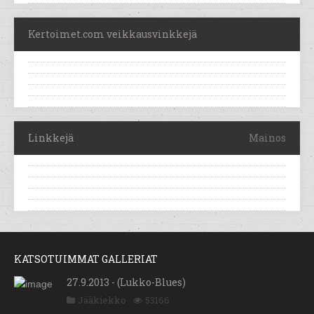
Kertoimet.com veikkausvinkkejä
Linkkejä
Mainos
KATSOTUIMMAT GALLERIAT
27.9.2013 - (Lukko-Blues)
Jääkiekko
53166