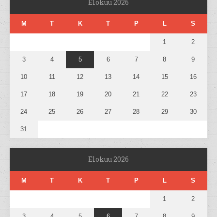
Elokuu 2026
M
T
K
T
P
L
S
1
2
3
4
5
6
7
8
9
10
11
12
13
14
15
16
17
18
19
20
21
22
23
24
25
26
27
28
29
30
31
Elokuu 2026
M
T
K
T
P
L
S
1
2
3
4
5
6
7
8
9