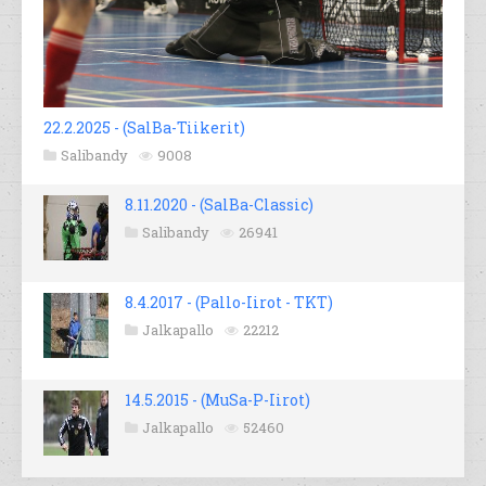
22.2.2025 - (SalBa-Tiikerit)
Salibandy
9008
8.11.2020 - (SalBa-Classic)
Salibandy
26941
8.4.2017 - (Pallo-Iirot - TKT)
Jalkapallo
22212
14.5.2015 - (MuSa-P-Iirot)
Jalkapallo
52460