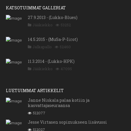
KATSOTUIMMAT GALLERIAT
27.9.2013 - (Lukko-Blues)
Jääkiekko
53252
14.5.2015 - (MuSa-P-Iirot)
Jalkapallo
52460
11.3.2014 - (Lukko-HPK)
Jääkiekko
47095
LUETUIMMAT ARTIKKELIT
Janne Niskala palaa kotiin ja
kasvattajaseuraansa
512077
Jesse Virtasen sopimukseen lisävuosi
512027