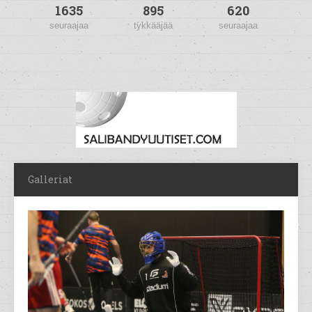
1635
895
620
seuraajaa
tykkääjää
seuraajaa
Galleriat