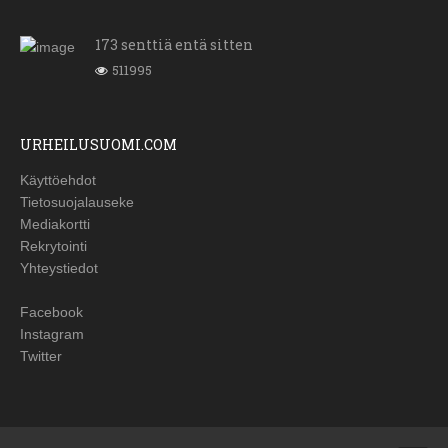
173 senttiä entä sitten
511995
URHEILUSUOMI.COM
Käyttöehdot
Tietosuojalauseke
Mediakortti
Rekrytointi
Yhteystiedot
Facebook
Instagram
Twitter