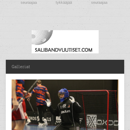
seuraajaa
tykkääjää
seuraajaa
Galleriat