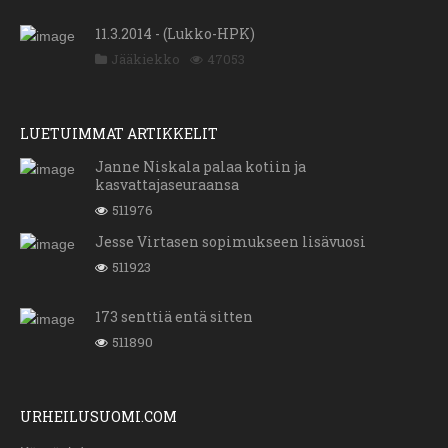
11.3.2014 - (Lukko-HPK)
Jääkiekko
47053
LUETUIMMAT ARTIKKELIT
Janne Niskala palaa kotiin ja
kasvattajaseuraansa
511976
Jesse Virtasen sopimukseen lisävuosi
511923
173 senttiä entä sitten
511890
URHEILUSUOMI.COM