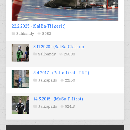
22.2.2025 - (SalBa-Tiikerit)
Salibandy
8982
8.11.2020 - (SalBa-Classic)
Salibandy
26880
8.4.2017 - (Pallo-Iirot - TKT)
Jalkapallo
22160
14.5.2015 - (MuSa-P-Iirot)
Jalkapallo
52413