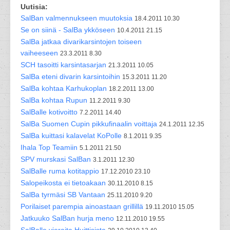
Uutisia:
SalBan valmennukseen muutoksia
18.4.2011 10.30
Se on siinä - SalBa ykköseen
10.4.2011 21.15
SalBa jatkaa divarikarsintojen toiseen
vaiheeseen
23.3.2011 8.30
SCH tasoitti karsintasarjan
21.3.2011 10.05
SalBa eteni divarin karsintoihin
15.3.2011 11.20
SalBa kohtaa Karhukoplan
18.2.2011 13.00
SalBa kohtaa Rupun
11.2.2011 9.30
SalBalle kotivoitto
7.2.2011 14.40
SalBa Suomen Cupin pikkufinaalin voittaja
24.1.2011 12.35
SalBa kuittasi kalavelat KoPolle
8.1.2011 9.35
Ihala Top Teamiin
5.1.2011 21.50
SPV murskasi SalBan
3.1.2011 12.30
SalBalle ruma kotitappio
17.12.2010 23.10
Salopeikosta ei tietoakaan
30.11.2010 8.15
SalBa tyrmäsi SB Vantaan
25.11.2010 9.20
Porilaiset parempia ainoastaan grillillä
19.11.2010 15.05
Jatkuuko SalBan hurja meno
12.11.2010 19.55