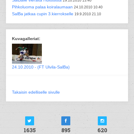
SalBalle vieraita Huittisista
29.10.2010 13.40
Pihkoluoma palaa koiralaumaan
24.10.2010 10.40
SalBa jatkaa cupin 3.kierrokselle
19.9.2010 21.10
Kuvagalleriat:
24.10.2010 - (FT Ulvila-SalBa)
Takaisin edelliselle sivulle
1635
895
620