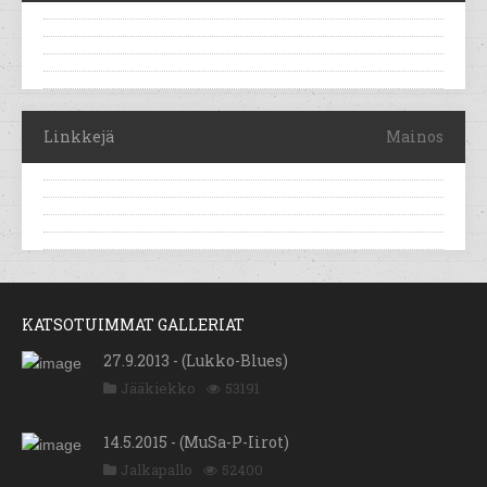
Linkkejä
Mainos
KATSOTUIMMAT GALLERIAT
27.9.2013 - (Lukko-Blues)
Jääkiekko
53191
14.5.2015 - (MuSa-P-Iirot)
Jalkapallo
52400