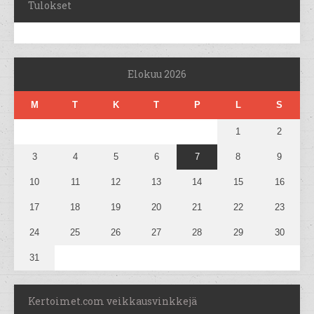
Tulokset
Elokuu 2026
M
T
K
T
P
L
S
1
2
3
4
5
6
7
8
9
10
11
12
13
14
15
16
17
18
19
20
21
22
23
24
25
26
27
28
29
30
31
Kertoimet.com veikkausvinkkejä