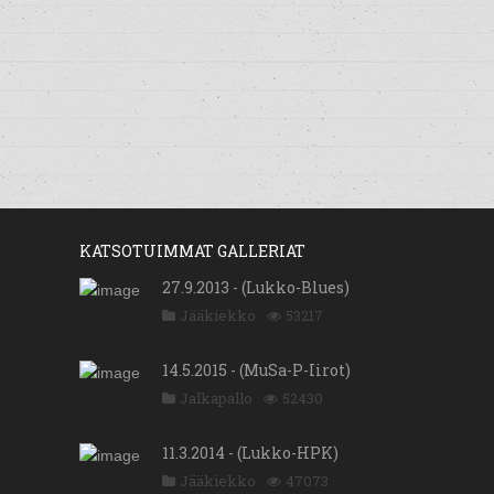
KATSOTUIMMAT GALLERIAT
27.9.2013 - (Lukko-Blues)
Jääkiekko
53217
14.5.2015 - (MuSa-P-Iirot)
Jalkapallo
52430
11.3.2014 - (Lukko-HPK)
Jääkiekko
47073