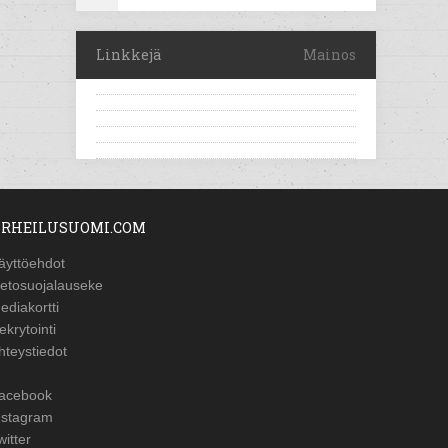
Linkkejä
Mainos
RHEILUSUOMI.COM
äyttöehdot
ietosuojalauseke
ediakortti
ekrytointi
hteystiedot
acebook
nstagram
witter