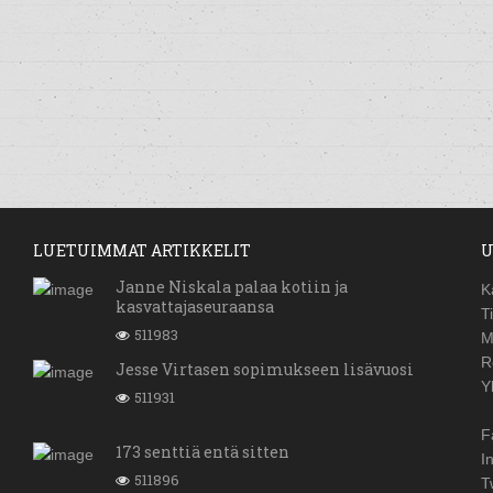
LUETUIMMAT ARTIKKELIT
U
Janne Niskala palaa kotiin ja
K
kasvattajaseuraansa
T
511983
M
R
Jesse Virtasen sopimukseen lisävuosi
Y
511931
F
173 senttiä entä sitten
I
511896
T