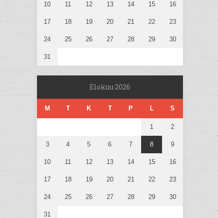
10
11
12
13
14
15
16
17
18
19
20
21
22
23
24
25
26
27
28
29
30
31
Elokuu 2026
M
T
K
T
P
L
S
1
2
3
4
5
6
7
8
9
10
11
12
13
14
15
16
17
18
19
20
21
22
23
24
25
26
27
28
29
30
31