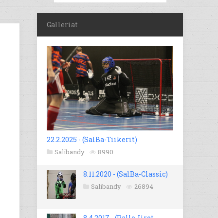
Galleriat
22.2.2025 - (SalBa-Tiikerit)
Salibandy
8990
8.11.2020 - (SalBa-Classic)
Salibandy
26894
8.4.2017 - (Pallo-Iirot -