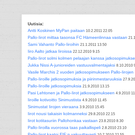
Uutisia:
Antti Koskinen MyPan paitaan
10.2.2011 22.05
Pallo-Iirot mittaa tasonsa FC Hämeenlinnaa vastaan
21.
Sami Vahanto Pallo-Iiroihin
21.1.2011 13.50
Iiro Aalto jatkaa Iiroissa
22.12.2010 9.15
Pallo-Iirot solmi kolmen pelaajan kanssa jatkosopimukse
Jukka Nissi A-junioreiden vastuuvalmentajaksi
8.10.2010 
Vasile Marchis 2 vuoden jatkosopimukseen Pallo-Iirojen
Pallo-Iiroille jatkosopimuksia ja piirinmestaruuksia
27.9.2
Pallo-Iiroille jatkosopimuksia
21.9.2010 13.15
Pasi Lehtonen ja Pallo-Iirot jatkosopimukseen
4.9.2010 11
Iiroille kotivoitto Sinimustista
4.9.2010 11.45
Sinimustat Iirojen vieraana
3.9.2010 15.45
Iirot nousi takaisin kolmanneksi
29.8.2010 22.15
Iirot kotitasuriin Pallohonkaa vastaan
23.8.2010 8.30
Pallo-Iiroilla vuorossa taas paikallispeli
2.8.2010 23.10
Pallo-Iirot kaatoi EIF:n vakuuttavasti
10.7.2010 22.55