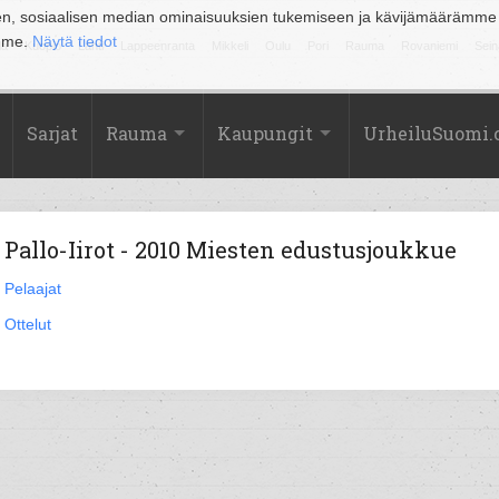
en, sosiaalisen median ominaisuuksien tukemiseen ja kävijämäärämme
amme.
Näytä tiedot
la
Kuopio
Lahti
Lappeenranta
Mikkeli
Oulu
Pori
Rauma
Rovaniemi
Sein
Sarjat
Rauma
Kaupungit
UrheiluSuomi
Pallo-Iirot - 2010 Miesten edustusjoukkue
Pelaajat
Ottelut