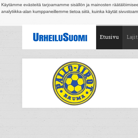
Käytämme evästeitä tarjoamamme sisällön ja mainosten räätälöimise
analytiikka-alan kumppaneillemme tietoa siitä, kuinka käytät sivusto
Suomi
Espoo
Helsinki
Hämeenlinna
Joensuu
Jyväskylä
Kouvo
Etusivu
Lajit