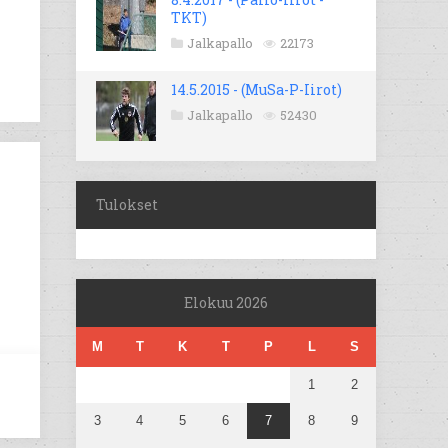
TKT)
Jalkapallo
22173
14.5.2015 - (MuSa-P-Iirot)
Jalkapallo
52430
Tulokset
Elokuu 2026
M
T
K
T
P
L
S
1
2
3
4
5
6
7
8
9