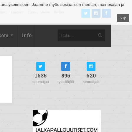
 analysoimiseen. Jaamme myös sosiaalisen median, mainosalan ja
äjoki
Tampere
Turku
Vaasa
Vantaa
Sulje
.com
Info
1635
895
620
seuraajaa
tykkääjää
seuraajaa