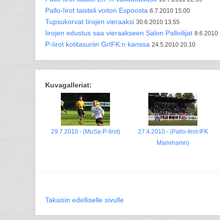
Pallo-Iirot taisteli voiton Espoosta
6.7.2010 15.00
Tupsukorvat Iirojen vieraaksi
30.6.2010 13.55
Iirojen edustus saa vieraakseen Salon Palloilijat
8.6.2010
P-Iirot kotitasuriin GrIFK:n kanssa
24.5.2010 20.10
Kuvagalleriat:
29.7.2010 - (MuSa-P-Iirot)
27.4.2010 - (Pallo-Iirot-IFK
Mariehamn)
Takaisin edelliselle sivulle