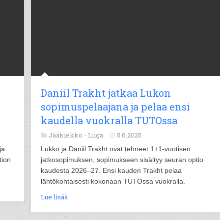
Daniil Trakht jatkaa Lukon
sopimuspelaajana ja pelaa ensi
kaudella vuokralla TUTOssa
Jääkiekko -
Liiga
5.6.2025
ja
Lukko ja Daniil Trakht ovat tehneet 1+1-vuotisen
tion
jatkosopimuksen, sopimukseen sisältyy seuran optio
kaudesta 2026–27. Ensi kauden Trakht pelaa
lähtökohtaisesti kokonaan TUTOssa vuokralla.
Lue lisää