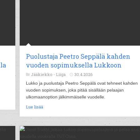
Puolustaja Peetro Seppälä kahden
la
vuoden sopimuksella Lukkoon
Jääkiekko -
Liiga
30.4.2026
Lukko ja puolustaja Peetro Seppälä ovat tehneet kahden
vuoden sopimuksen, joka pitää sisällään pelaajan
ulkomaanoption jälkimmäiselle vuodelle.
Lue lisää