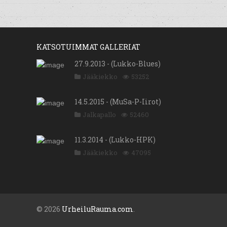
KATSOTUIMMAT GALLERIAT
27.9.2013 - (Lukko-Blues)
Jääkiekko
53252
14.5.2015 - (MuSa-P-Iirot)
Jalkapallo
52460
11.3.2014 - (Lukko-HPK)
Jääkiekko
47095
© 2026
UrheiluRauma.com
.