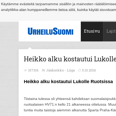
Käytämme evästeitä tarjoamamme sisällön ja mainosten räätälöimise
analytiikka-alan kumppaneillemme tietoa siitä, kuinka käytät sivusto
Suomi
Espoo
Helsinki
Hämeenlinna
Joensuu
Jyväskylä
Kouvo
Etusivu
Lajit
Heikko alku kostautui Lukolle
157316
Jääkiekko -
Liiga
5.10.2016
Heikko alku kostautui Lukolle Ruotsissa
Tiistaina tulessa oli yhteensä kahdeksan suomalaisjoukk
ruotsalaisen HV71:n kello 21 alkaneessa ottelussa. Muut 
tuntia muita taistoja aiemmin alkanutta Sparta Praha-Kär