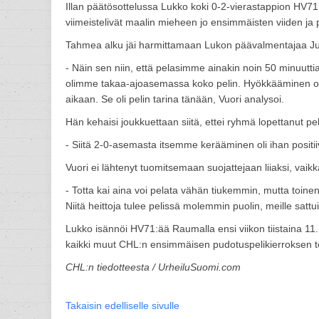
Illan päätösottelussa Lukko koki 0-2-vierastappion HV71:
viimeistelivät maalin mieheen jo ensimmäisten viiden ja 
Tahmea alku jäi harmittamaan Lukon päävalmentajaa Ju
- Näin sen niin, että pelasimme ainakin noin 50 minuutti
olimme takaa-ajoasemassa koko pelin. Hyökkääminen oli
aikaan. Se oli pelin tarina tänään, Vuori analysoi.
Hän kehaisi joukkuettaan siitä, ettei ryhmä lopettanut p
- Siitä 2-0-asemasta itsemme kerääminen oli ihan positii
Vuori ei lähtenyt tuomitsemaan suojattejaan liiaksi, vaik
- Totta kai aina voi pelata vähän tiukemmin, mutta toinen
Niitä heittoja tulee pelissä molemmin puolin, meille satt
Lukko isännöi HV71:ää Raumalla ensi viikon tiistaina 
kaikki muut CHL:n ensimmäisen pudotuspelikierroksen to
CHL:n tiedotteesta / UrheiluSuomi.com
Takaisin edelliselle sivulle