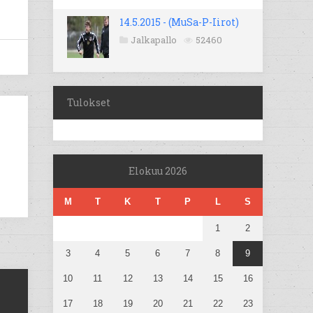
14.5.2015 - (MuSa-P-Iirot)
Jalkapallo
52460
Tulokset
Elokuu 2026
M
T
K
T
P
L
S
1
2
3
4
5
6
7
8
9
10
11
12
13
14
15
16
17
18
19
20
21
22
23