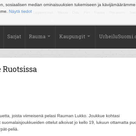
en, sosiaalisen median ominaisuuksien tukemiseen ja kävijämäärämme
amme.
Näytä tiedot
la
Kuopio
Lahti
Lappeenranta
Mikkeli
Oulu
Pori
Rauma
Rovaniemi
Sein
Sarjat
Rauma
Kaupungit
UrheiluSuomi
 Ruotsissa
uetta, joista viimeisenä pelasi Rauman Lukko. Joukkue kohtasi
suomalaisjoukkueiden ottelut alkoivat jo kello 19, lukuun ottamatta puo
pät-peliä.