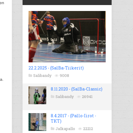
hen
22.2.2025 - (SalBa-Tiikerit)
Salibandy
9008
a.
8.11.2020 - (SalBa-Classic)
Salibandy
26941
8.4.2017 - (Pallo-Iirot -
TKT)
Jalkapallo
22212