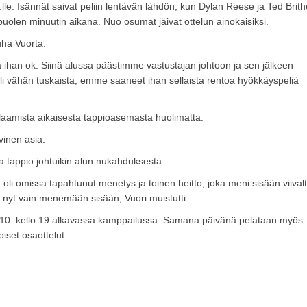
lle. Isännät saivat peliin lentävän lähdön, kun Dylan Reese ja Ted Brit
puolen minuutin aikana. Nuo osumat jäivät ottelun ainokaisiksi.
ha Vuorta.
a ihan ok. Siinä alussa päästimme vastustajan johtoon ja sen jälkeen
 vähän tuskaista, emme saaneet ihan sellaista rentoa hyökkäyspeliä
elaamista aikaisesta tappioasemasta huolimatta.
vinen asia.
ka tappio johtuikin alun nukahduksesta.
 oli omissa tapahtunut menetys ja toinen heitto, joka meni sisään viivalt
ui nyt vain menemään sisään, Vuori muistutti.
11.10. kello 19 alkavassa kamppailussa. Samana päivänä pelataan myös
iset osaottelut.