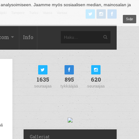
 analysoimiseen. Jaamme myös sosiaalisen median, mainosalan ja
äjoki
Tampere
Turku
Vaasa
Vantaa
Sulje
.com
Info
1635
895
620
seuraajaa
tykkääjää
seuraajaa
li
Galleriat