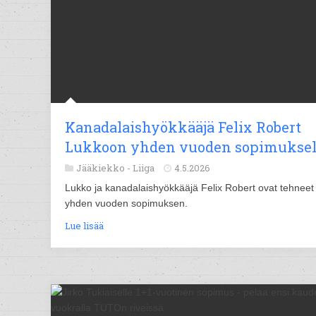
Kanadalaishyökkääjä Felix Robert
Lukkoon yhden vuoden sopimuksel
Jääkiekko -
Liiga
4.5.2026
Lukko ja kanadalaishyökkääjä Felix Robert ovat tehneet
yhden vuoden sopimuksen.
Lue lisää