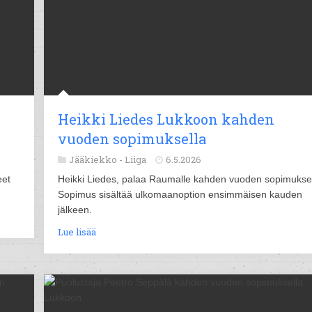
Heikki Liedes Lukkoon kahden
vuoden sopimuksella
Jääkiekko -
Liiga
6.5.2026
eet
Heikki Liedes, palaa Raumalle kahden vuoden sopimuksel
Sopimus sisältää ulkomaanoption ensimmäisen kauden
jälkeen.
Lue lisää