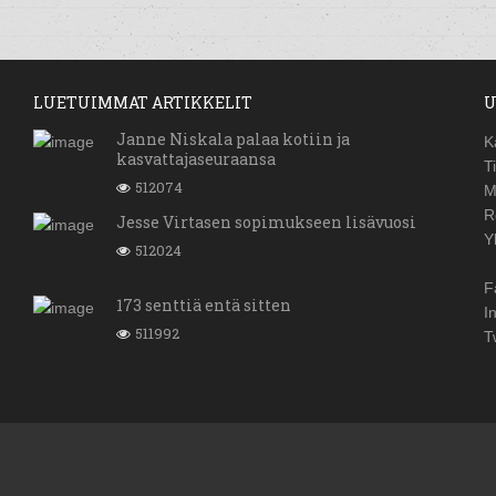
LUETUIMMAT ARTIKKELIT
U
Janne Niskala palaa kotiin ja
K
kasvattajaseuraansa
T
512074
M
R
Jesse Virtasen sopimukseen lisävuosi
Y
512024
F
173 senttiä entä sitten
I
511992
T