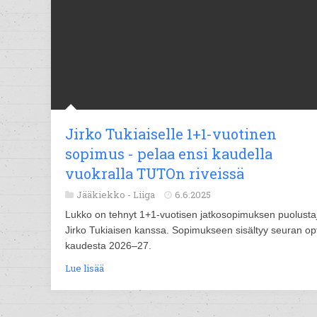
Jirko Tukiaiselle 1+1-vuotinen
sopimus - pelaa ensi kaudella
vuokralla TUTOn riveissä
Jääkiekko -
Liiga
6.6.2025
Lukko on tehnyt 1+1-vuotisen jatkosopimuksen puolusta
Jirko Tukiaisen kanssa. Sopimukseen sisältyy seuran op
kaudesta 2026–27.
Lue lisää