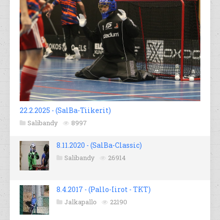
22.2.2025 - (SalBa-Tiikerit)
Salibandy
8997
8.11.2020 - (SalBa-Classic)
Salibandy
26914
8.4.2017 - (Pallo-Iirot - TKT)
Jalkapallo
22190