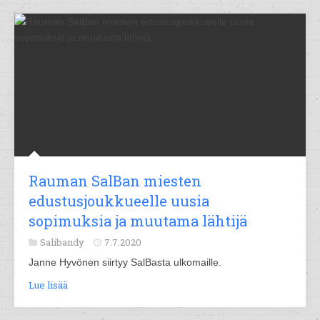
Rauman SalBan miesten
edustusjoukkueelle uusia
sopimuksia ja muutama lähtijä
Salibandy
7.7.2020
Janne Hyvönen siirtyy SalBasta ulkomaille.
Lue lisää