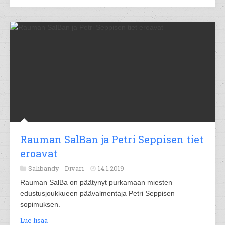
Rauman SalBan ja Petri Seppisen tiet
eroavat
Salibandy -
Divari
14.1.2019
Rauman SalBa on päätynyt purkamaan miesten
edustusjoukkueen päävalmentaja Petri Seppisen
sopimuksen.
Lue lisää