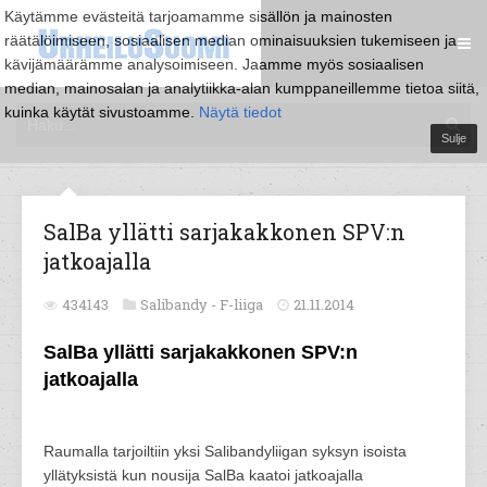
Käytämme evästeitä tarjoamamme sisällön ja mainosten
räätälöimiseen, sosiaalisen median ominaisuuksien tukemiseen ja
kävijämäärämme analysoimiseen. Jaamme myös sosiaalisen
median, mainosalan ja analytiikka-alan kumppaneillemme tietoa siitä,
kuinka käytät sivustoamme.
Näytä tiedot
Sulje
SalBa yllätti sarjakakkonen SPV:n
jatkoajalla
434143
Salibandy -
F-liiga
21.11.2014
SalBa yllätti sarjakakkonen SPV:n
jatkoajalla
Raumalla tarjoiltiin yksi Salibandyliigan syksyn isoista
yllätyksistä kun nousija SalBa kaatoi jatkoajalla