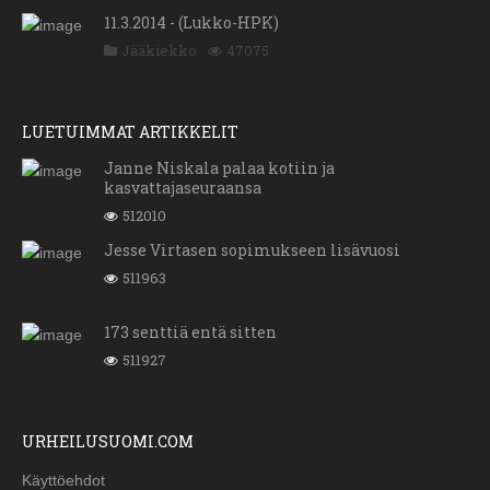
11.3.2014 - (Lukko-HPK)
Jääkiekko
47075
LUETUIMMAT ARTIKKELIT
Janne Niskala palaa kotiin ja
kasvattajaseuraansa
512010
Jesse Virtasen sopimukseen lisävuosi
511963
173 senttiä entä sitten
511927
URHEILUSUOMI.COM
Käyttöehdot