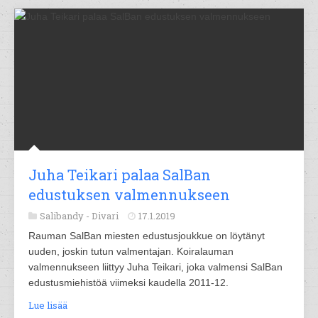
Juha Teikari palaa SalBan
edustuksen valmennukseen
Salibandy -
Divari
17.1.2019
Rauman SalBan miesten edustusjoukkue on löytänyt
uuden, joskin tutun valmentajan. Koiralauman
valmennukseen liittyy Juha Teikari, joka valmensi SalBan
edustusmiehistöä viimeksi kaudella 2011-12.
Lue lisää