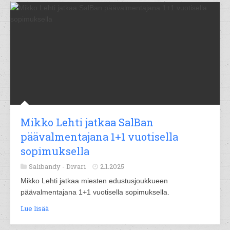
Mikko Lehti jatkaa SalBan
päävalmentajana 1+1 vuotisella
sopimuksella
Salibandy -
Divari
2.1.2025
Mikko Lehti jatkaa miesten edustusjoukkueen
päävalmentajana 1+1 vuotisella sopimuksella.
Lue lisää