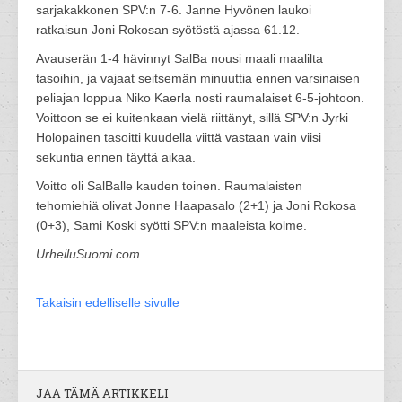
sarjakakkonen SPV:n 7-6. Janne Hyvönen laukoi
ratkaisun Joni Rokosan syötöstä ajassa 61.12.
Avauserän 1-4 hävinnyt SalBa nousi maali maalilta
tasoihin, ja vajaat seitsemän minuuttia ennen varsinaisen
peliajan loppua Niko Kaerla nosti raumalaiset 6-5-johtoon.
Voittoon se ei kuitenkaan vielä riittänyt, sillä SPV:n Jyrki
Holopainen tasoitti kuudella viittä vastaan vain viisi
sekuntia ennen täyttä aikaa.
Voitto oli SalBalle kauden toinen. Raumalaisten
tehomiehiä olivat Jonne Haapasalo (2+1) ja Joni Rokosa
(0+3), Sami Koski syötti SPV:n maaleista kolme.
UrheiluSuomi.com
Takaisin edelliselle sivulle
JAA TÄMÄ ARTIKKELI