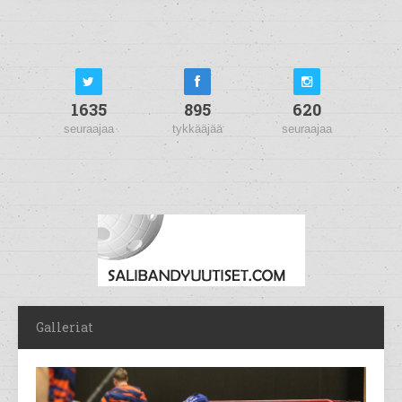
1635
895
620
seuraajaa
tykkääjää
seuraajaa
Galleriat