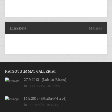
Linkkejä
Mainos
KATSOTUIMMAT GALLERIAT
27.9.2013 - (Lukko-Blues)
Jääkiekko
53222
14.5.2015 - (MuSa-P-Iirot)
Jalkapallo
52441