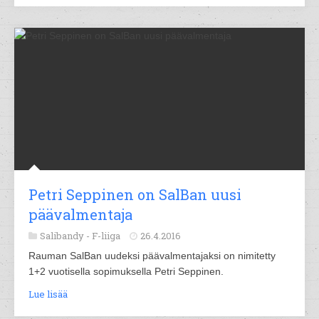
Petri Seppinen on SalBan uusi
päävalmentaja
Salibandy -
F-liiga
26.4.2016
Rauman SalBan uudeksi päävalmentajaksi on nimitetty
1+2 vuotisella sopimuksella Petri Seppinen.
Lue lisää