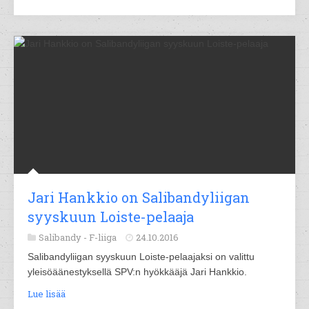
Jari Hankkio on Salibandyliigan
syyskuun Loiste-pelaaja
Salibandy -
F-liiga
24.10.2016
Salibandyliigan syyskuun Loiste-pelaajaksi on valittu
yleisöäänestyksellä SPV:n hyökkääjä Jari Hankkio.
Lue lisää