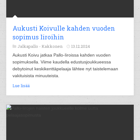
Aukusti Koivulle kahden vuoden
sopimus Iiroihin
Jalkapallo -
Kakkonen
13.12.2024
Aukusti Koivu jatkaa Pallo-Iiroissa kahden vuoden
sopimuksella. Viime kaudella edustusjoukkueessa
debytoinut keskikenttäpelaaja lähtee nyt taistelemaan
vakituisista minuuteista.
Lue lisää