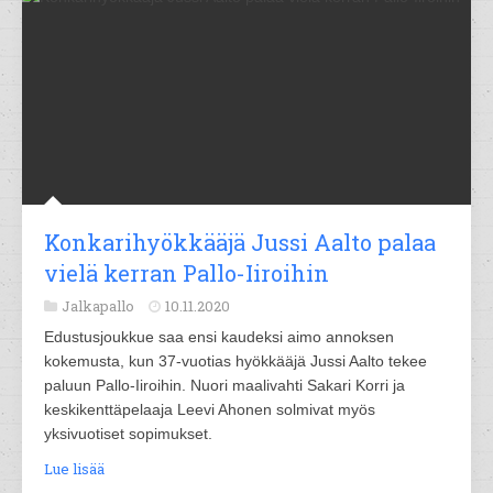
Konkarihyökkääjä Jussi Aalto palaa
vielä kerran Pallo-Iiroihin
Jalkapallo
10.11.2020
Edustusjoukkue saa ensi kaudeksi aimo annoksen
kokemusta, kun 37-vuotias hyökkääjä Jussi Aalto tekee
paluun Pallo-Iiroihin. Nuori maalivahti Sakari Korri ja
keskikenttäpelaaja Leevi Ahonen solmivat myös
yksivuotiset sopimukset.
Lue lisää