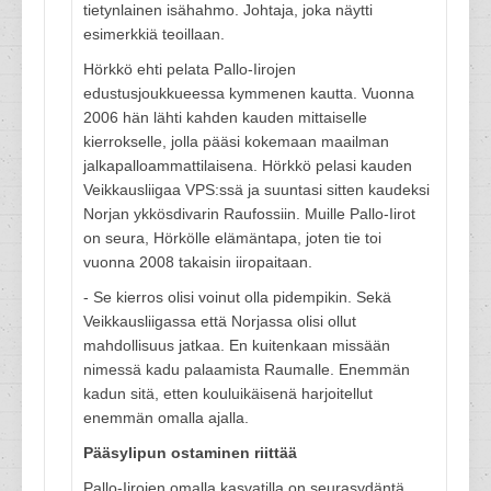
tietynlainen isähahmo. Johtaja, joka näytti
esimerkkiä teoillaan.
Hörkkö ehti pelata Pallo-Iirojen
edustusjoukkueessa kymmenen kautta. Vuonna
2006 hän lähti kahden kauden mittaiselle
kierrokselle, jolla pääsi kokemaan maailman
jalkapalloammattilaisena. Hörkkö pelasi kauden
Veikkausliigaa VPS:ssä ja suuntasi sitten kaudeksi
Norjan ykkösdivarin Raufossiin. Muille Pallo-Iirot
on seura, Hörkölle elämäntapa, joten tie toi
vuonna 2008 takaisin iiropaitaan.
- Se kierros olisi voinut olla pidempikin. Sekä
Veikkausliigassa että Norjassa olisi ollut
mahdollisuus jatkaa. En kuitenkaan missään
nimessä kadu palaamista Raumalle. Enemmän
kadun sitä, etten kouluikäisenä harjoitellut
enemmän omalla ajalla.
Pääsylipun ostaminen riittää
Pallo-Iirojen omalla kasvatilla on seurasydäntä,