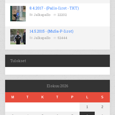
8.4.2017 - (Pallo-Iirot - TKT)
Jalkapallo
22202
14.5.2015 - (MuSa-P-Iirot)
Jalkapallo
52444
Tulokset
Elokuu 2026
M
T
K
T
P
L
S
1
2