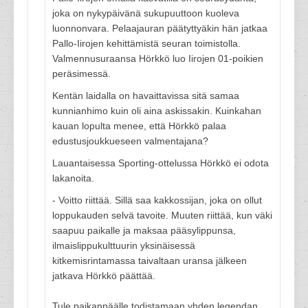
joka on nykypäivänä sukupuuttoon kuoleva
luonnonvara. Pelaajauran päätyttyäkin hän jatkaa
Pallo-Iirojen kehittämistä seuran toimistolla.
Valmennusuraansa Hörkkö luo Iirojen 01-poikien
peräsimessä.
Kentän laidalla on havaittavissa sitä samaa
kunnianhimo kuin oli aina askissakin. Kuinkahan
kauan lopulta menee, että Hörkkö palaa
edustusjoukkueseen valmentajana?
Lauantaisessa Sporting-ottelussa Hörkkö ei odota
lakanoita.
- Voitto riittää. Sillä saa kakkossijan, joka on ollut
loppukauden selvä tavoite. Muuten riittää, kun väki
saapuu paikalle ja maksaa pääsylippunsa,
ilmaislippukulttuurin yksinäisessä
kitkemisrintamassa taivaltaan uransa jälkeen
jatkava Hörkkö päättää.
Tule paikanpäälle todistamaan yhden legendan