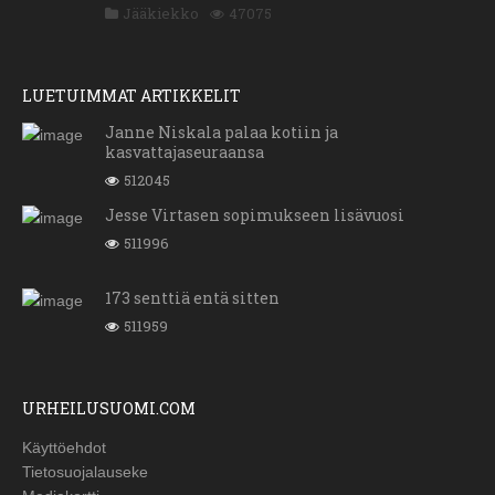
Jääkiekko
47075
LUETUIMMAT ARTIKKELIT
Janne Niskala palaa kotiin ja
kasvattajaseuraansa
512045
Jesse Virtasen sopimukseen lisävuosi
511996
173 senttiä entä sitten
511959
URHEILUSUOMI.COM
Käyttöehdot
Tietosuojalauseke