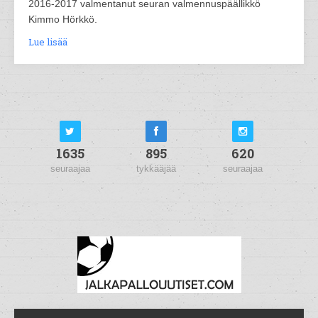
2016-2017 valmentanut seuran valmennuspäällikkö
Kimmo Hörkkö.
Lue lisää
1635
895
620
seuraajaa
tykkääjää
seuraajaa