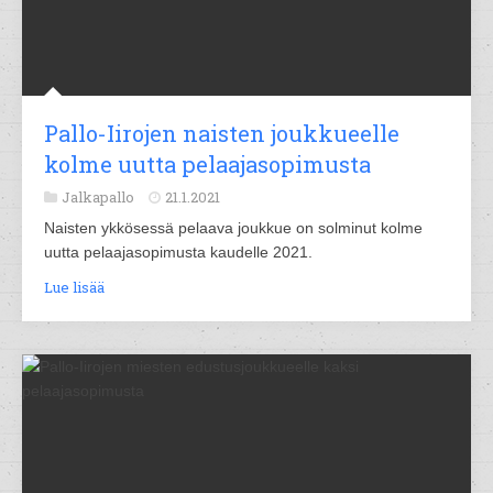
Pallo-Iirojen naisten joukkueelle
kolme uutta pelaajasopimusta
Jalkapallo
21.1.2021
Naisten ykkösessä pelaava joukkue on solminut kolme
uutta pelaajasopimusta kaudelle 2021.
Lue lisää