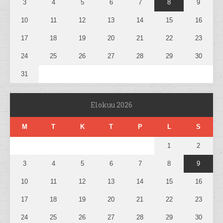
3
4
5
6
7
8
9
10
11
12
13
14
15
16
17
18
19
20
21
22
23
24
25
26
27
28
29
30
31
Elokuu 2026
M
T
K
T
P
L
S
1
2
3
4
5
6
7
8
9
10
11
12
13
14
15
16
17
18
19
20
21
22
23
24
25
26
27
28
29
30