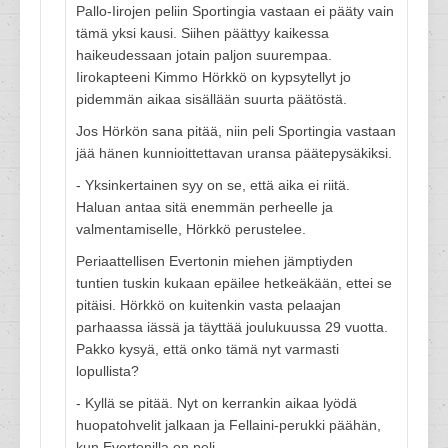
Pallo-Iirojen peliin Sportingia vastaan ei pääty vain
tämä yksi kausi. Siihen päättyy kaikessa
haikeudessaan jotain paljon suurempaa.
Iirokapteeni Kimmo Hörkkö on kypsytellyt jo
pidemmän aikaa sisällään suurta päätöstä.
Jos Hörkön sana pitää, niin peli Sportingia vastaan
jää hänen kunnioittettavan uransa päätepysäkiksi.
- Yksinkertainen syy on se, että aika ei riitä.
Haluan antaa sitä enemmän perheelle ja
valmentamiselle, Hörkkö perustelee.
Periaattellisen Evertonin miehen jämptiyden
tuntien tuskin kukaan epäilee hetkeäkään, ettei se
pitäisi. Hörkkö on kuitenkin vasta pelaajan
parhaassa iässä ja täyttää joulukuussa 29 vuotta.
Pakko kysyä, että onko tämä nyt varmasti
lopullista?
- Kyllä se pitää. Nyt on kerrankin aikaa lyödä
huopatohvelit jalkaan ja Fellaini-perukki päähän,
kun Evertonilla on peli.