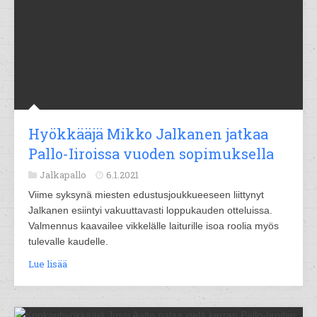
Hyökkääjä Mikko Jalkanen jatkaa
Pallo-Iiroissa vuoden sopimuksella
Jalkapallo
6.1.2021
Viime syksynä miesten edustusjoukkueeseen liittynyt
Jalkanen esiintyi vakuuttavasti loppukauden otteluissa.
Valmennus kaavailee vikkelälle laiturille isoa roolia myös
tulevalle kaudelle.
Lue lisää