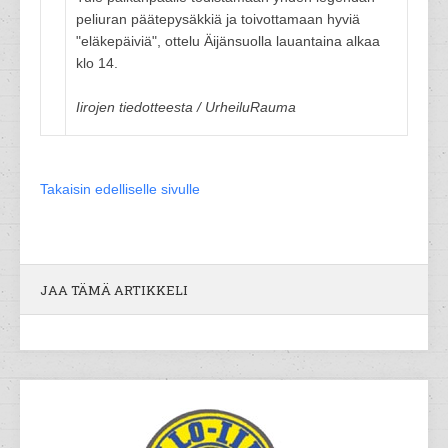
peliuran päätepysäkkiä ja toivottamaan hyviä
"eläkepäiviä", ottelu Äijänsuolla lauantaina alkaa
klo 14.
Iirojen tiedotteesta / UrheiluRauma
Takaisin edelliselle sivulle
JAA TÄMÄ ARTIKKELI