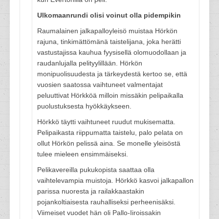
Ulkomaanrundi olisi voinut olla pidempikin
Raumalainen jalkapalloyleisö muistaa Hörkön
rajuna, tinkimättömänä taistelijana, joka herätti
vastustajissa kauhua fyysisellä olomuodollaan ja
raudanlujalla pelityylillään. Hörkön
monipuolisuudesta ja tärkeydestä kertoo se, että
vuosien saatossa vaihtuneet valmentajat
peluuttivat Hörkköä milloin missäkin pelipaikalla
puolustuksesta hyökkäykseen.
Hörkkö täytti vaihtuneet ruudut mukisematta.
Pelipaikasta riippumatta taistelu, palo pelata on
ollut Hörkön pelissä aina. Se monelle yleisöstä
tulee mieleen ensimmäiseksi.
Pelikavereilla pukukopista saattaa olla
vaihtelevampia muistoja. Hörkkö kasvoi jalkapallon
parissa nuoresta ja railakkaastakin
pojankoltiaisesta rauhalliseksi perheenisäksi.
Viimeiset vuodet hän oli Pallo-Iiroissakin