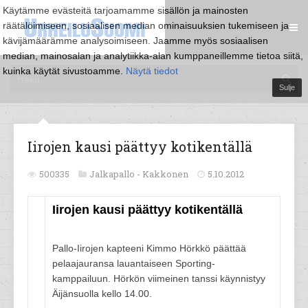
Käytämme evästeitä tarjoamamme sisällön ja mainosten
räätälöimiseen, sosiaalisen median ominaisuuksien tukemiseen ja
kävijämäärämme analysoimiseen. Jaamme myös sosiaalisen
median, mainosalan ja analytiikka-alan kumppaneillemme tietoa siitä,
kuinka käytät sivustoamme.
Näytä tiedot
Sulje
Iirojen kausi päättyy kotikentällä
500335
Jalkapallo -
Kakkonen
5.10.2012
Iirojen kausi päättyy kotikentällä
Pallo-Iirojen kapteeni Kimmo Hörkkö päättää
pelaajauransa lauantaiseen Sporting-
kamppailuun. Hörkön viimeinen tanssi käynnistyy
Äijänsuolla kello 14.00.