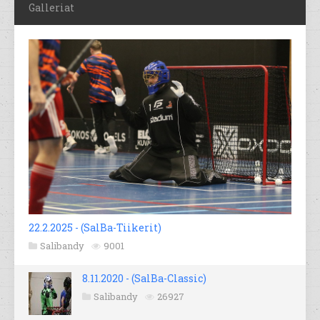
Galleriat
22.2.2025 - (SalBa-Tiikerit)
Salibandy
9001
8.11.2020 - (SalBa-Classic)
Salibandy
26927