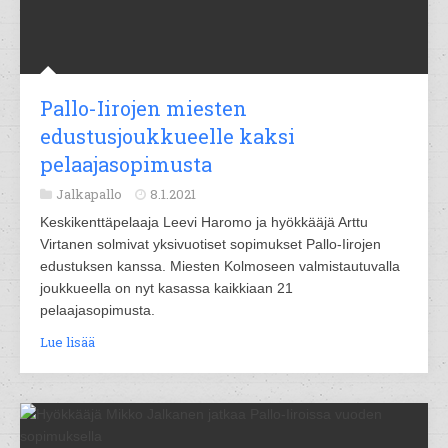
Pallo-Iirojen miesten
edustusjoukkueelle kaksi
pelaajasopimusta
Jalkapallo
8.1.2021
Keskikenttäpelaaja Leevi Haromo ja hyökkääjä Arttu
Virtanen solmivat yksivuotiset sopimukset Pallo-Iirojen
edustuksen kanssa. Miesten Kolmoseen valmistautuvalla
joukkueella on nyt kasassa kaikkiaan 21
pelaajasopimusta.
Lue lisää