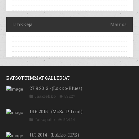
Linkkejä
Mainos
KATSOTUIMMAT GALLERIAT
27.9.2013 - (Lukko-Blues)
Jääkiekko
53227
14.5.2015 - (MuSa-P-Iirot)
Jalkapallo
52444
11.3.2014 - (Lukko-HPK)