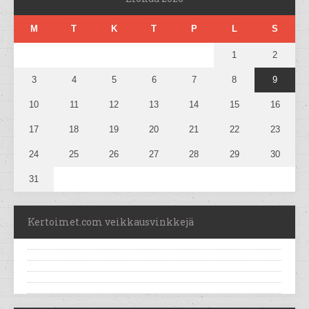
M
T
K
T
P
L
S
1
2
3
4
5
6
7
8
9
10
11
12
13
14
15
16
17
18
19
20
21
22
23
24
25
26
27
28
29
30
31
Kertoimet.com veikkausvinkkejä