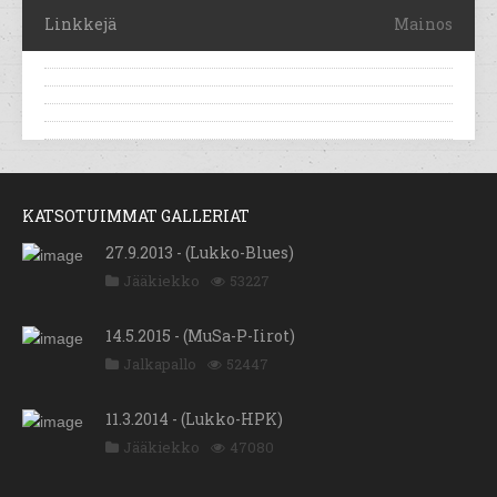
Linkkejä
Mainos
KATSOTUIMMAT GALLERIAT
27.9.2013 - (Lukko-Blues)
Jääkiekko
53227
14.5.2015 - (MuSa-P-Iirot)
Jalkapallo
52447
11.3.2014 - (Lukko-HPK)
Jääkiekko
47080