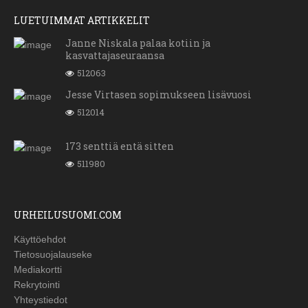
LUETUIMMAT ARTIKKELIT
Janne Niskala palaa kotiin ja
kasvattajaseuraansa
512063
Jesse Virtasen sopimukseen lisävuosi
512014
173 senttiä entä sitten
511980
URHEILUSUOMI.COM
Käyttöehdot
Tietosuojalauseke
Mediakortti
Rekrytointi
Yhteystiedot