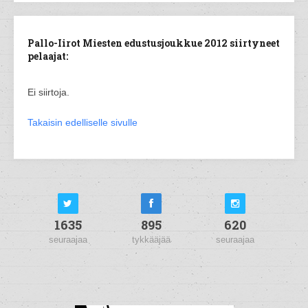
Pallo-Iirot Miesten edustusjoukkue 2012 siirtyneet
pelaajat:
Ei siirtoja.
Takaisin edelliselle sivulle
1635
895
620
seuraajaa
tykkääjää
seuraajaa