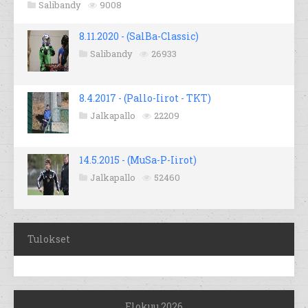
Salibandy
9008
8.11.2020 - (SalBa-Classic)
Salibandy
26933
8.4.2017 - (Pallo-Iirot - TKT)
Jalkapallo
22209
14.5.2015 - (MuSa-P-Iirot)
Jalkapallo
52460
Tulokset
Elokuu 2026