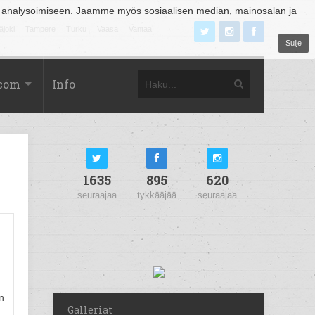
 analysoimiseen. Jaamme myös sosiaalisen median, mainosalan ja
äjoki
Tampere
Turku
Vaasa
Vantaa
Sulje
.com
Info
1635
895
620
seuraajaa
tykkääjää
seuraajaa
n
Galleriat