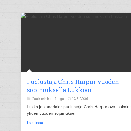
Puolustaja Chris Harpur vuoden
sopimuksella Lukkoon
Jääkiekko -
Liiga
12.5.2026
Lukko ja kanadalaispuolustaja Chris Harpur ovat solmin
yhden vuoden sopimuksen.
Lue lisää