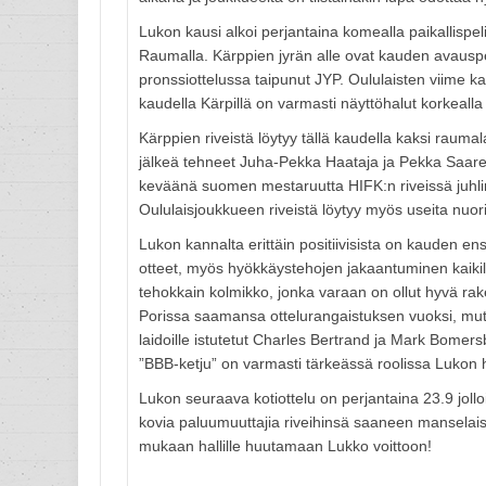
Lukon kausi alkoi perjantaina komealla paikallispel
Raumalla. Kärppien jyrän alle ovat kauden avauspe
pronssiottelussa taipunut JYP. Oululaisten viime kau
kaudella Kärpillä on varmasti näyttöhalut korkeal
Kärppien riveistä löytyy tällä kaudella kaksi rauma
jälkeä tehneet Juha-Pekka Haataja ja Pekka Saare
keväänä suomen mestaruutta HIFK:n riveissä juhlin
Oululaisjoukkueen riveistä löytyy myös useita nuor
Lukon kannalta erittäin positiivisista on kauden en
otteet, myös hyökkäystehojen jakaantuminen kaikil
tehokkain kolmikko, jonka varaan on ollut hyvä rak
Porissa saamansa ottelurangaistuksen vuoksi, mutt
laidoille istutetut Charles Bertrand ja Mark Bome
”BBB-ketju” on varmasti tärkeässä roolissa Lukon 
Lukon seuraava kotiottelu on perjantaina 23.9 joll
kovia paluumuuttajia riveihinsä saaneen manselais
mukaan hallille huutamaan Lukko voittoon!