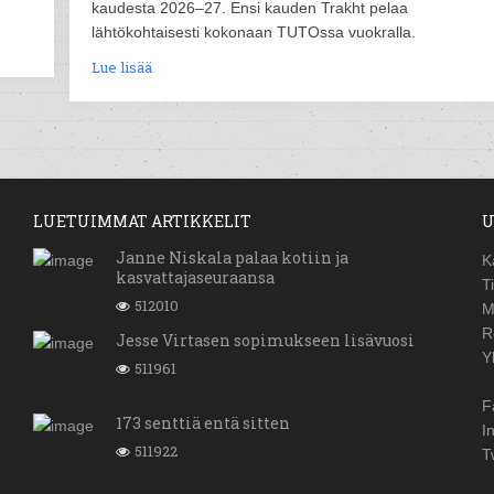
kaudesta 2026–27. Ensi kauden Trakht pelaa
lähtökohtaisesti kokonaan TUTOssa vuokralla.
Lue lisää
LUETUIMMAT ARTIKKELIT
U
Janne Niskala palaa kotiin ja
K
kasvattajaseuraansa
T
512010
M
R
Jesse Virtasen sopimukseen lisävuosi
Y
511961
F
173 senttiä entä sitten
I
511922
T