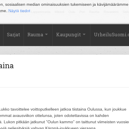
en, sosiaalisen median ominaisuuksien tukemiseen ja kävijämäärämme
amme.
Näytä tiedot
la
Kuopio
Lahti
Lappeenranta
Mikkeli
Oulu
Pori
Rauma
Rovaniemi
Sein
Sarjat
Rauma
Kaupungit
UrheiluSuomi
aina
Lukko tavoittelee voittoputkelleen jatkoa tiistaina Oulussa, kun joukkue
emmat avausviikon ottelunsa, joten odotettavissa on kahden
stä. Lukon pitkään jatkunut ”Oulun kammo” on taittunut viimeisten vuosie
 hyviä peliesityksiä vahvan Kärppä-joukkueen vieraana.