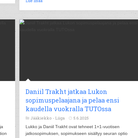
Lue lisää
Daniil Trakht jatkaa Lukon
sopimuspelaajana ja pelaa ensi
kaudella vuokralla TUTOssa
Jääkiekko -
Liiga
5.6.2025
ja
Lukko ja Daniil Trakht ovat tehneet 1+1-vuotisen
tion
jatkosopimuksen, sopimukseen sisältyy seuran optio