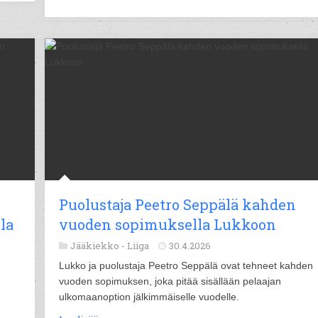
Puolustaja Peetro Seppälä kahden
la
vuoden sopimuksella Lukkoon
Jääkiekko -
Liiga
30.4.2026
Lukko ja puolustaja Peetro Seppälä ovat tehneet kahden
vuoden sopimuksen, joka pitää sisällään pelaajan
ulkomaanoption jälkimmäiselle vuodelle.