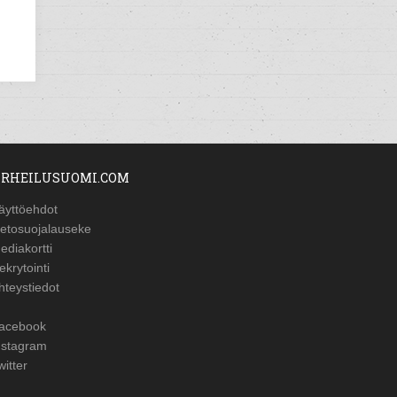
RHEILUSUOMI.COM
äyttöehdot
ietosuojalauseke
ediakortti
ekrytointi
hteystiedot
acebook
nstagram
witter