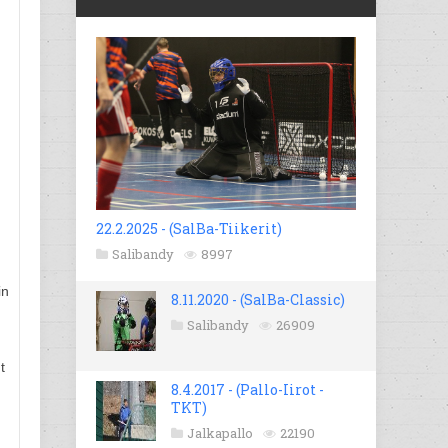
22.2.2025 - (SalBa-Tiikerit)
Salibandy
8997
in
8.11.2020 - (SalBa-Classic)
Salibandy
26909
t
8.4.2017 - (Pallo-Iirot -
TKT)
Jalkapallo
22190