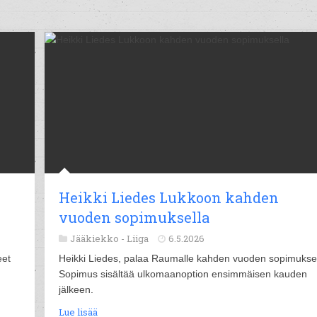
Heikki Liedes Lukkoon kahden
vuoden sopimuksella
Jääkiekko -
Liiga
6.5.2026
eet
Heikki Liedes, palaa Raumalle kahden vuoden sopimuksel
Sopimus sisältää ulkomaanoption ensimmäisen kauden
jälkeen.
Lue lisää