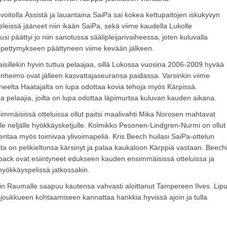
ivoitolla Ässistä ja lauantaina SaiPa sai kokea kettupaitojen iskukyvyn
leissä jääneet niin ikään SaiPa, sekä viime kaudella Lukolle
si päättyi jo niin sanotussa säälipleijarivaiheessa, joten kuluvalla
la pettymykseen päättyneen viime kevään jälkeen.
laisillekin hyvin tuttua pelaajaa, sillä Lukossa vuosina 2006-2009 hyvää
nheimo ovat jälleen kasvattajaseuransa paidassa. Varsinkin viime
eelta Haatajalta on lupa odottaa kovia tehoja myös Kärpissä.
ia pelaajia, joilta on lupa odottaa läpimurtoa kuluvan kauden aikana.
simmäisissä otteluissa ollut paitsi maalivahti Mika Norosen mahtavat
le neljälle hyökkäysketjulle. Kolmikko Pesonen-Lindgren-Nurmi on ollut
entaa myös toimivaa ylivoimapeliä. Kris Beech huilasi SaiPa-ottelun
a on pelikieltonsa kärsinyt ja palaa kaukaloon Kärppiä vastaan. Beech
rsback ovat esiintyneet edukseen kauden ensimmäisissä otteluissa ja
hyökkäyspelissä jatkossakin.
oin Raumalle saapuu kautensa vahvasti aloittanut Tampereen Ilves. Lipu
joukkueen kohtaamiseen kannattaa hankkia hyvissä ajoin ja tulla