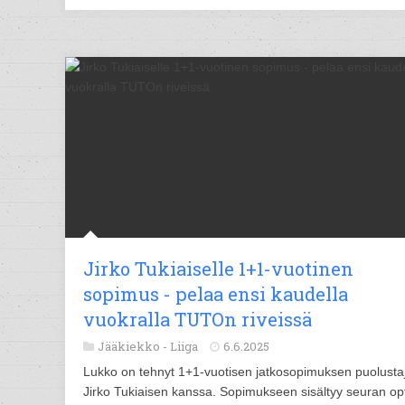
Jirko Tukiaiselle 1+1-vuotinen
sopimus - pelaa ensi kaudella
vuokralla TUTOn riveissä
Jääkiekko -
Liiga
6.6.2025
Lukko on tehnyt 1+1-vuotisen jatkosopimuksen puolusta
Jirko Tukiaisen kanssa. Sopimukseen sisältyy seuran op