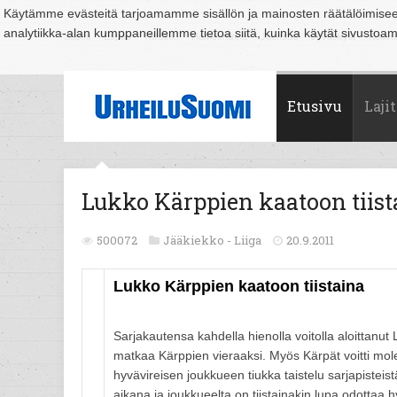
Käytämme evästeitä tarjoamamme sisällön ja mainosten räätälöimise
analytiikka-alan kumppaneillemme tietoa siitä, kuinka käytät sivusto
Suomi
Espoo
Helsinki
Hämeenlinna
Joensuu
Jyväskylä
Kouvo
Etusivu
Lajit
Lukko Kärppien kaatoon tiist
500072
Jääkiekko -
Liiga
20.9.2011
Lukko Kärppien kaatoon tiistaina
Sarjakautensa kahdella hienolla voitolla aloittanut 
matkaa Kärppien vieraaksi. Myös Kärpät voitti mol
hyvävireisen joukkueen tiukka taistelu sarjapistei
aikana ja joukkueelta on tiistainakin lupa odottaa