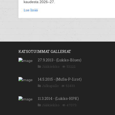
kaudesta 2026–27.
Lue lisää
KATSOTUIMMAT GALLERIAT
27.9.2013 - (Lukko-Blues)
Jääkiekko
53222
14.5.2015 - (MuSa-P-Iirot)
Jalkapallo
52433
11.3.2014 - (Lukko-HPK)
Jääkiekko
47073