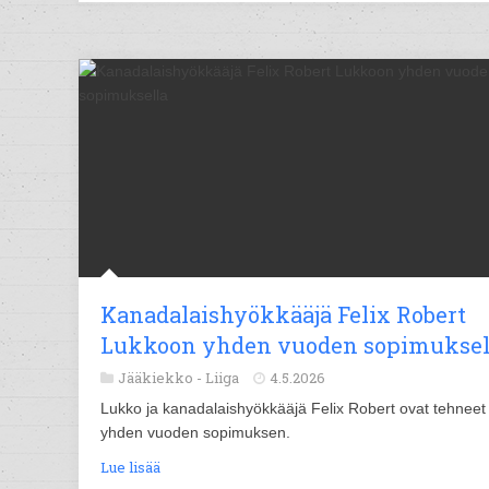
Kanadalaishyökkääjä Felix Robert
Lukkoon yhden vuoden sopimuksel
Jääkiekko -
Liiga
4.5.2026
Lukko ja kanadalaishyökkääjä Felix Robert ovat tehneet
yhden vuoden sopimuksen.
Lue lisää