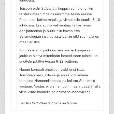
johdossa.
Toiseen erän SalBa jätti koppiin sen pienenkin
taisteluilmeen mitä oli ensimmäisessä erässä.
Fosu takoi kolme maalia ja viimeiselle tauolle 5-10
johdossa. Erätauolla valmentaja Teikari avasi
äänijänteensä ja huusi niin kovaa että
Seismologian instituutissa luultiin että raumalla on
maanjäristys.
Kolmas erä oli pelkkää pelailua, ei kumpikaan
joukkue äitinyt mitenkään ihmeelliseen taisteluun
ja ottelu päättyi Fosun 6-12 voittoon.
Huono kenraali enteilee hyvää ensi-iltaa.
Toivotaan näin, sillä sarja alkaa jo tulevana
torstaina Hämeenlinnassa paikallista Steelersiä
vastaan. Vastus ei ole hempoimmasta päästä, sillä
vielä viime kaudella pelasivat salibandyliigaa.
SalBan tiedotteesta / UrheiluRauma