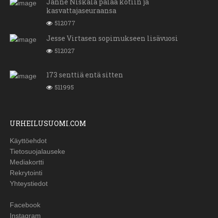
Janne Niskala palaa kotiin ja
kasvattajaseuraansa
512077
Jesse Virtasen sopimukseen lisävuosi
512027
173 senttiä entä sitten
511995
URHEILUSUOMI.COM
Käyttöehdot
Tietosuojalauseke
Mediakortti
Rekrytointi
Yhteystiedot
Facebook
Instagram