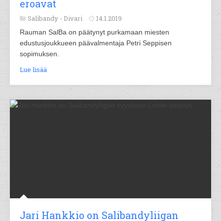
eroavat
Salibandy -
Divari
14.1.2019
Rauman SalBa on päätynyt purkamaan miesten
edustusjoukkueen päävalmentaja Petri Seppisen
sopimuksen.
Lue lisää
Jari Hankkio on Salibandyliigan