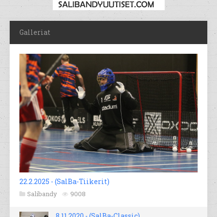
Galleriat
22.2.2025 - (SalBa-Tiikerit)
Salibandy
9008
8.11.2020 - (SalBa-Classic)