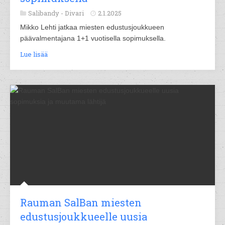
Salibandy -
Divari
2.1.2025
Mikko Lehti jatkaa miesten edustusjoukkueen
päävalmentajana 1+1 vuotisella sopimuksella.
Lue lisää
Rauman SalBan miesten
edustusjoukkueelle uusia