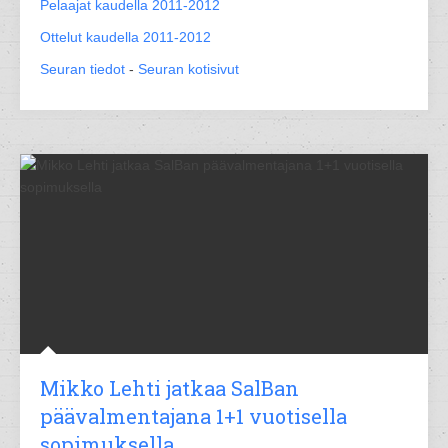
Pelaajat kaudella 2011-2012
Ottelut kaudella 2011-2012
Seuran tiedot
-
Seuran kotisivut
Mikko Lehti jatkaa SalBan
päävalmentajana 1+1 vuotisella
sopimuksella