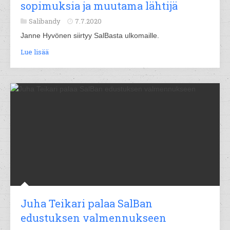
sopimuksia ja muutama lähtijä
Salibandy
7.7.2020
Janne Hyvönen siirtyy SalBasta ulkomaille.
Lue lisää
Juha Teikari palaa SalBan
edustuksen valmennukseen