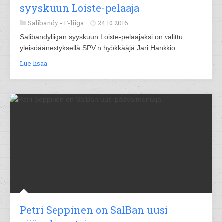
syyskuun Loiste-pelaaja
Salibandy -
F-liiga
24.10.2016
Salibandyliigan syyskuun Loiste-pelaajaksi on valittu
yleisöäänestyksellä SPV:n hyökkääjä Jari Hankkio.
Lue lisää
Petri Seppinen on SalBan uusi