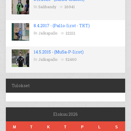
Salibandy
26941
8.4.2017 - (Pallo-Iirot - TKT)
Jalkapallo
22212
14.5.2015 - (MuSa-P-Iirot)
Jalkapallo
52460
Tulokset
Elokuu 2026
M
T
K
T
P
L
S