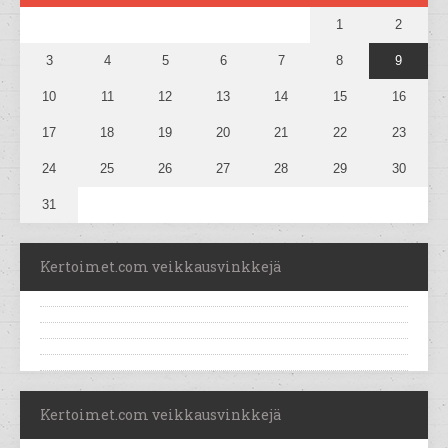
1
2
3
4
5
6
7
8
9
10
11
12
13
14
15
16
17
18
19
20
21
22
23
24
25
26
27
28
29
30
31
Kertoimet.com veikkausvinkkejä
Kertoimet.com veikkausvinkkejä