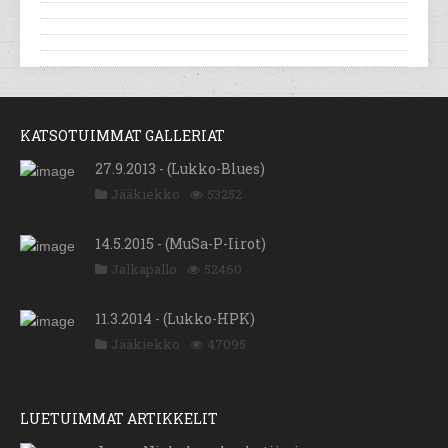
KATSOTUIMMAT GALLERIAT
27.9.2013 - (Lukko-Blues)
Jääkiekko
53252
14.5.2015 - (MuSa-P-Iirot)
Jalkapallo
52460
11.3.2014 - (Lukko-HPK)
Jääkiekko
47095
LUETUIMMAT ARTIKKELIT