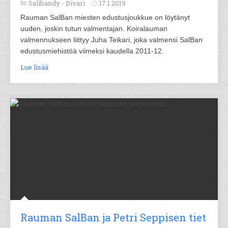
Salibandy -
Divari
17.1.2019
Rauman SalBan miesten edustusjoukkue on löytänyt
uuden, joskin tutun valmentajan. Koiralauman
valmennukseen liittyy Juha Teikari, joka valmensi SalBan
edustusmiehistöä viimeksi kaudella 2011-12.
Lue lisää
Rauman SalBan ja Petri Seppisen tiet