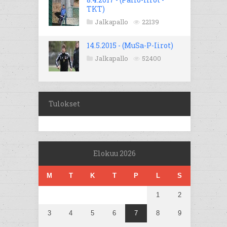
TKT)
Jalkapallo
22139
14.5.2015 - (MuSa-P-Iirot)
Jalkapallo
52400
Tulokset
Elokuu 2026
M
T
K
T
P
L
S
1
2
3
4
5
6
7
8
9