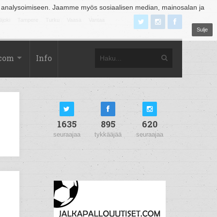
 analysoimiseen. Jaamme myös sosiaalisen median, mainosalan ja
äjoki
Tampere
Turku
Vaasa
Vantaa
Sulje
.com
Info
1635
895
620
seuraajaa
tykkääjää
seuraajaa