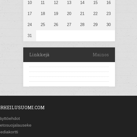
10
11
12
13
14
15
16
17
18
19
20
21
22
23
24
25
26
27
28
29
30
31
Linkkejä
Mainos
RHEILUSUOMI.COM
äyttöehdot
ietosuojalauseke
ediakortti