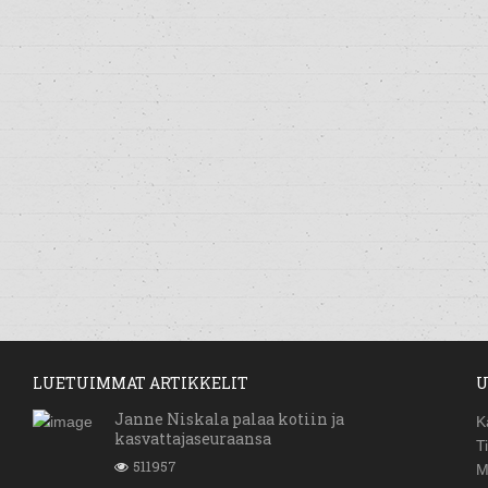
LUETUIMMAT ARTIKKELIT
U
Janne Niskala palaa kotiin ja
K
kasvattajaseuraansa
T
511957
M