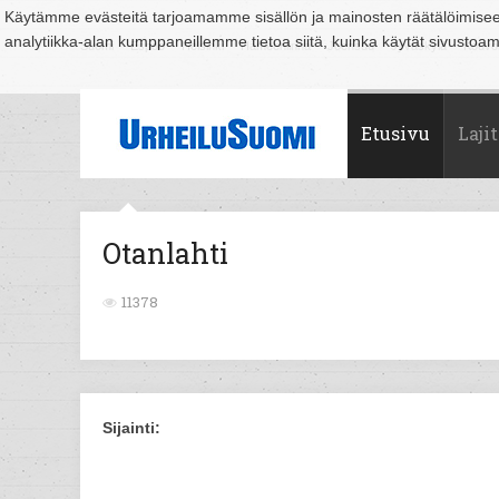
Käytämme evästeitä tarjoamamme sisällön ja mainosten räätälöimise
analytiikka-alan kumppaneillemme tietoa siitä, kuinka käytät sivusto
Suomi
Espoo
Helsinki
Hämeenlinna
Joensuu
Jyväskylä
Kouvo
Etusivu
Lajit
Otanlahti
11378
Sijainti: