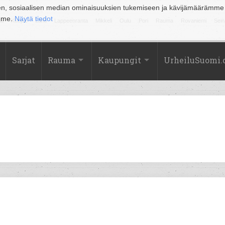
en, sosiaalisen median ominaisuuksien tukemiseen ja kävijämäärämme
amme.
Näytä tiedot
la
Kuopio
Lahti
Lappeenranta
Mikkeli
Oulu
Pori
Rauma
Rovaniemi
Sein
Sarjat
Rauma
Kaupungit
UrheiluSuomi