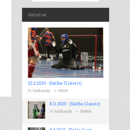
Galleriat
22.2.2025 - (SalBa-Tiikerit)
Salibandy
8968
8.11.2020 - (SalBa-Classic)
Salibandy
26868
8.4.2017 - (Pallo-Iirot -