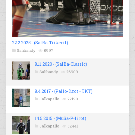
22.2.2025 - (SalBa-Tiikerit)
Salibandy
8997
8.11.2020 - (SalBa-Classic)
Salibandy
26909
8.4.2017 - (Pallo-Iirot - TKT)
Jalkapallo
22190
14.5.2015 - (MuSa-P-Iirot)
Jalkapallo
52441