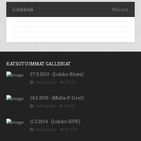
Linkkejä
Mainos
KATSOTUIMMAT GALLERIAT
27.9.2013 - (Lukko-Blues)
Jääkiekko
53222
14.5.2015 - (MuSa-P-Iirot)
Jalkapallo
52441
11.3.2014 - (Lukko-HPK)
Jääkiekko
47075