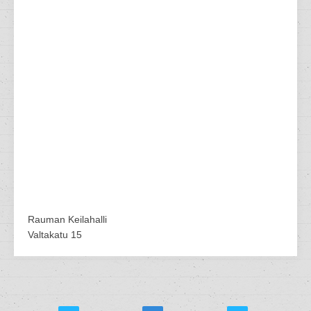
Rauman Keilahalli
Valtakatu 15