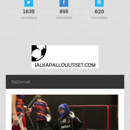
1635
895
620
seuraajaa
tykkääjää
seuraajaa
Galleriat