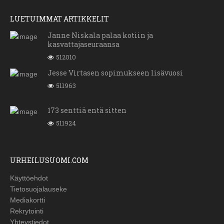
LUETUIMMAT ARTIKKELIT
Janne Niskala palaa kotiin ja
kasvattajaseuraansa
512010
Jesse Virtasen sopimukseen lisävuosi
511963
173 senttiä entä sitten
511924
URHEILUSUOMI.COM
Käyttöehdot
Tietosuojalauseke
Mediakortti
Rekrytointi
Yhteystiedot