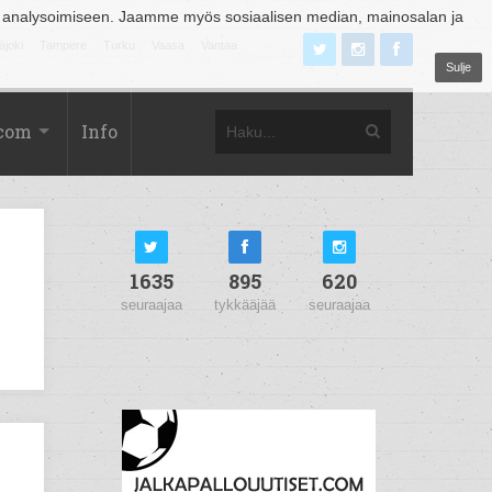
 analysoimiseen. Jaamme myös sosiaalisen median, mainosalan ja
äjoki
Tampere
Turku
Vaasa
Vantaa
Sulje
.com
Info
1635
895
620
seuraajaa
tykkääjää
seuraajaa