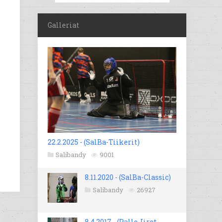
Galleriat
22.2.2025 - (SalBa-Tiikerit)
Salibandy
9001
8.11.2020 - (SalBa-Classic)
Salibandy
26927
8.4.2017 - (Pallo-Iirot -