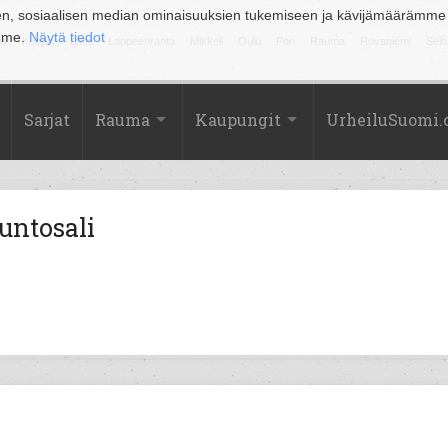
en, sosiaalisen median ominaisuuksien tukemiseen ja kävijämäärämme
amme.
Näytä tiedot
la
Kuopio
Lahti
Lappeenranta
Mikkeli
Oulu
Pori
Rauma
Rovaniemi
Sein
Sarjat
Rauma
Kaupungit
UrheiluSuomi
untosali