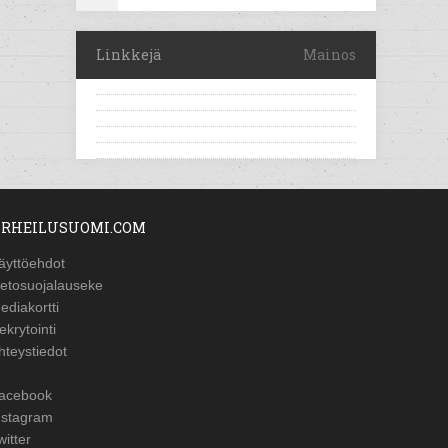
Linkkejä
Mainos
RHEILUSUOMI.COM
äyttöehdot
ietosuojalauseke
ediakortti
ekrytointi
hteystiedot
acebook
nstagram
witter