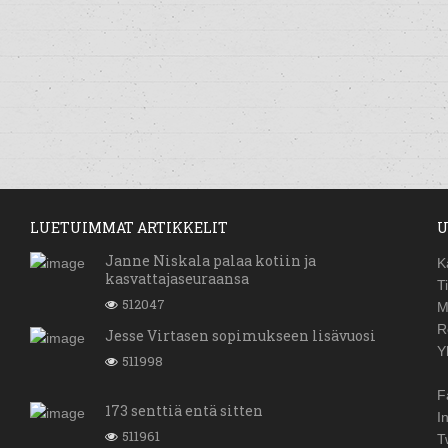
LUETUIMMAT ARTIKKELIT
U
Janne Niskala palaa kotiin ja
K
kasvattajaseuraansa
T
512047
M
R
Jesse Virtasen sopimukseen lisävuosi
Y
511998
F
173 senttiä entä sitten
I
511961
T