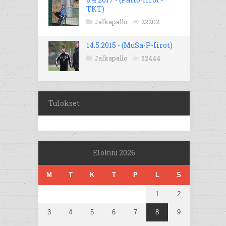
TKT)
Jalkapallo
22202
14.5.2015 - (MuSa-P-Iirot)
Jalkapallo
52444
Tulokset
Elokuu 2026
M
T
K
T
P
L
S
1
2
3
4
5
6
7
8
9