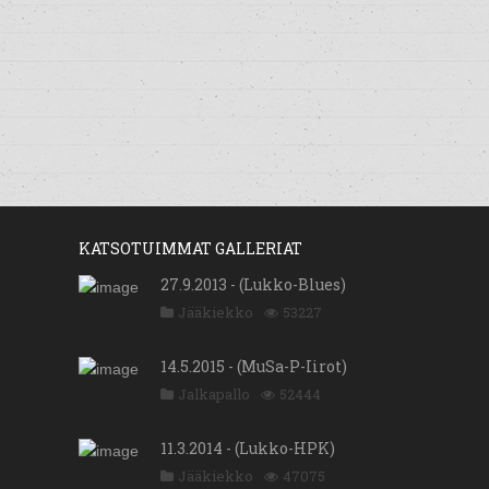
KATSOTUIMMAT GALLERIAT
27.9.2013 - (Lukko-Blues)
Jääkiekko
53227
14.5.2015 - (MuSa-P-Iirot)
Jalkapallo
52444
11.3.2014 - (Lukko-HPK)
Jääkiekko
47075