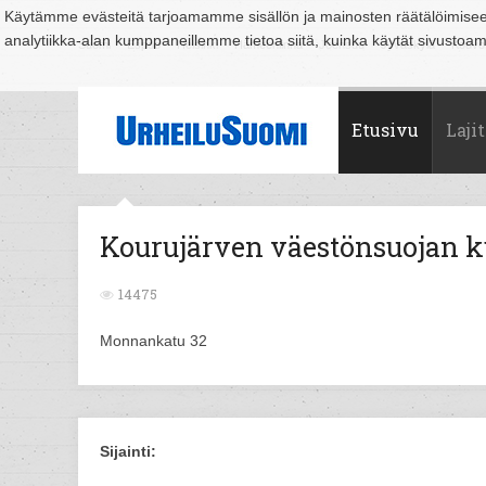
Käytämme evästeitä tarjoamamme sisällön ja mainosten räätälöimise
analytiikka-alan kumppaneillemme tietoa siitä, kuinka käytät sivusto
Suomi
Espoo
Helsinki
Hämeenlinna
Joensuu
Jyväskylä
Kouvo
Etusivu
Lajit
Kourujärven väestönsuojan k
14475
Monnankatu 32
Sijainti: