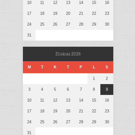
10
11
12
13
14
15
16
17
18
19
20
21
22
23
24
25
26
27
28
29
30
31
Elokuu 2026
M
T
K
T
P
L
S
1
2
3
4
5
6
7
8
9
10
11
12
13
14
15
16
17
18
19
20
21
22
23
24
25
26
27
28
29
30
31