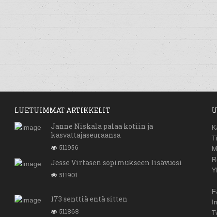
LUETUIMMAT ARTIKKELIT
U
Janne Niskala palaa kotiin ja
K
kasvattajaseuraansa
T
511956
M
R
Jesse Virtasen sopimukseen lisävuosi
Y
511901
F
173 senttiä entä sitten
I
511868
T