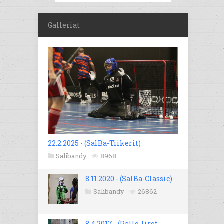
Galleriat
22.2.2025 - (SalBa-Tiikerit)
Salibandy
8968
8.11.2020 - (SalBa-Classic)
Salibandy
26862
8.4.2017 - (Pallo-Iirot -