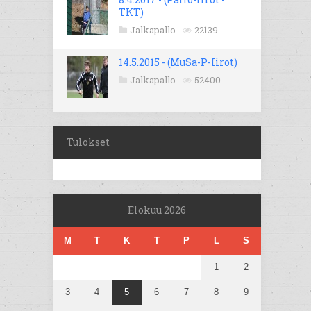
TKT)
Jalkapallo
22139
14.5.2015 - (MuSa-P-Iirot)
Jalkapallo
52400
Tulokset
Elokuu 2026
M
T
K
T
P
L
S
1
2
3
4
5
6
7
8
9