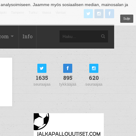
 analysoimiseen. Jaamme myös sosiaalisen median, mainosalan ja
äjoki
Tampere
Turku
Vaasa
Vantaa
Sulje
.com
Info
1635
895
620
seuraajaa
tykkääjää
seuraajaa