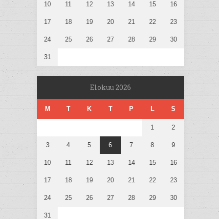
10
11
12
13
14
15
16
17
18
19
20
21
22
23
24
25
26
27
28
29
30
31
Elokuu 2026
M
T
K
T
P
L
S
1
2
3
4
5
6
7
8
9
10
11
12
13
14
15
16
17
18
19
20
21
22
23
24
25
26
27
28
29
30
31