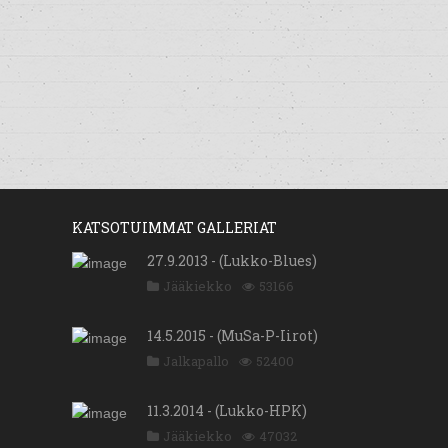
KATSOTUIMMAT GALLERIAT
27.9.2013 - (Lukko-Blues)
Jääkiekko
53166
14.5.2015 - (MuSa-P-Iirot)
Jalkapallo
52400
11.3.2014 - (Lukko-HPK)
Jääkiekko
47032