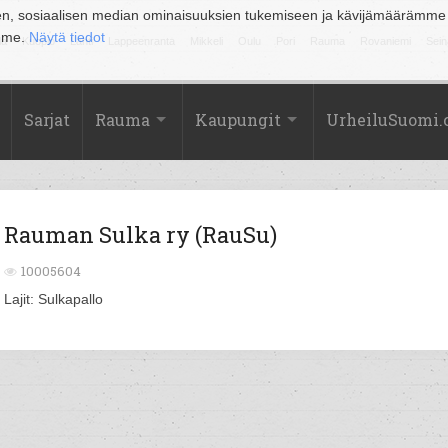
en, sosiaalisen median ominaisuuksien tukemiseen ja kävijämäärämme
amme.
Näytä tiedot
la
Kuopio
Lahti
Lappeenranta
Mikkeli
Oulu
Pori
Rauma
Rovaniemi
Sein
Sarjat
Rauma
Kaupungit
UrheiluSuomi
Rauman Sulka ry (RauSu)
10005604
Lajit: Sulkapallo