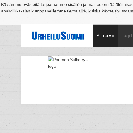
Käytämme evästeitä tarjoamamme sisällön ja mainosten räätälöimise
analytiikka-alan kumppaneillemme tietoa siitä, kuinka käytät sivusto
Suomi
Espoo
Helsinki
Hämeenlinna
Joensuu
Jyväskylä
Kouvo
Etusivu
Lajit