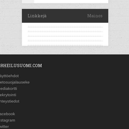
Linkkejä
Mainos
RHEILUSUOMI.COM
äyttöehdot
ietosuojalauseke
ediakortti
ekrytointi
hteystiedot
acebook
nstagram
witter