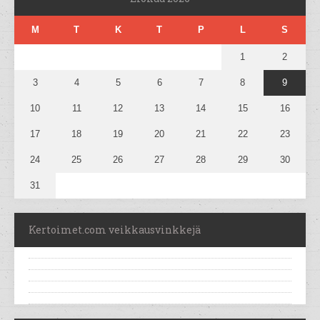
M
T
K
T
P
L
S
1
2
3
4
5
6
7
8
9
10
11
12
13
14
15
16
17
18
19
20
21
22
23
24
25
26
27
28
29
30
31
Kertoimet.com veikkausvinkkejä