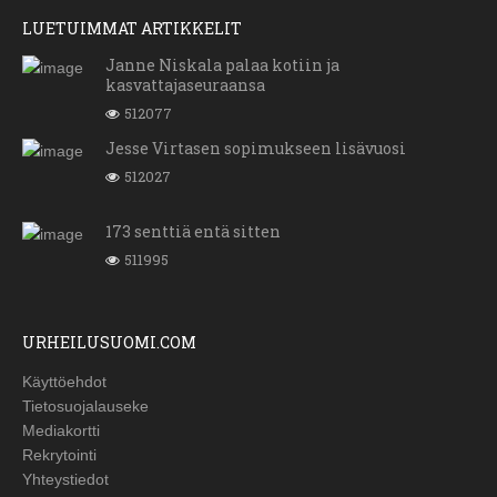
LUETUIMMAT ARTIKKELIT
Janne Niskala palaa kotiin ja
kasvattajaseuraansa
512077
Jesse Virtasen sopimukseen lisävuosi
512027
173 senttiä entä sitten
511995
URHEILUSUOMI.COM
Käyttöehdot
Tietosuojalauseke
Mediakortti
Rekrytointi
Yhteystiedot