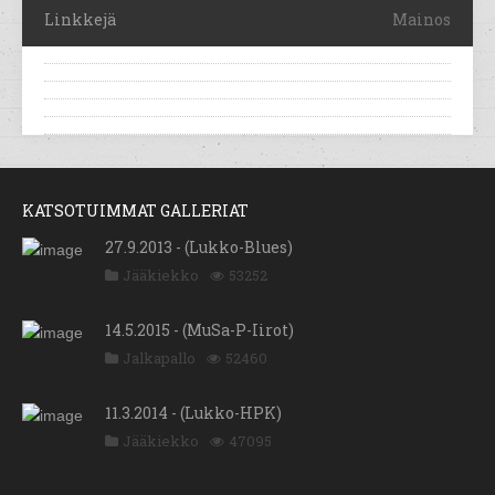
Linkkejä
Mainos
KATSOTUIMMAT GALLERIAT
27.9.2013 - (Lukko-Blues)
Jääkiekko
53252
14.5.2015 - (MuSa-P-Iirot)
Jalkapallo
52460
11.3.2014 - (Lukko-HPK)
Jääkiekko
47095