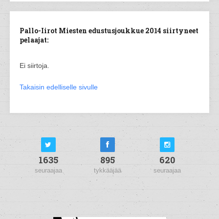
Pallo-Iirot Miesten edustusjoukkue 2014 siirtyneet
pelaajat:
Ei siirtoja.
Takaisin edelliselle sivulle
1635
895
620
seuraajaa
tykkääjää
seuraajaa