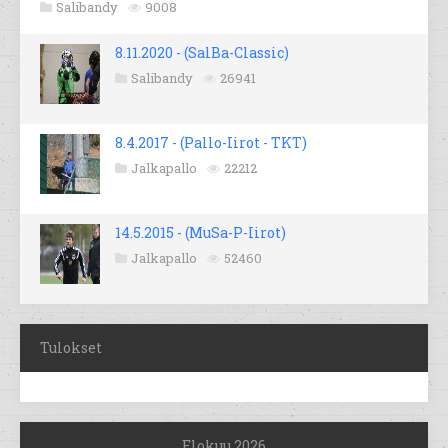
Salibandy
9008
8.11.2020 - (SalBa-Classic)
Salibandy
26941
8.4.2017 - (Pallo-Iirot - TKT)
Jalkapallo
22212
14.5.2015 - (MuSa-P-Iirot)
Jalkapallo
52460
Tulokset
Elokuu 2026