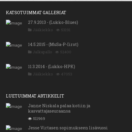
KATSOTUIMMAT GALLERIAT
27.9.2013 - (Lukko-Blues)
Jääkiekko
53191
14.5.2015 - (MuSa-P-Iirot)
Jalkapallo
52400
11.3.2014 - (Lukko-HPK)
Jääkiekko
47053
LUETUIMMAT ARTIKKELIT
Janne Niskala palaa kotiin ja
kasvattajaseuraansa
511969
Jesse Virtasen sopimukseen lisävuosi