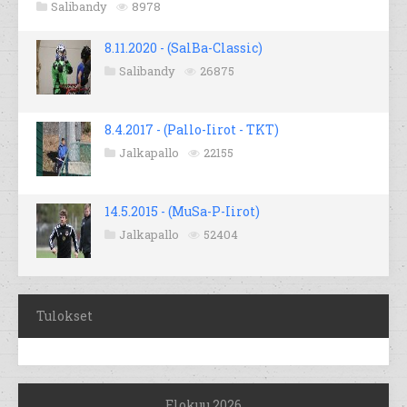
Salibandy
8978
8.11.2020 - (SalBa-Classic)
Salibandy
26875
8.4.2017 - (Pallo-Iirot - TKT)
Jalkapallo
22155
14.5.2015 - (MuSa-P-Iirot)
Jalkapallo
52404
Tulokset
Elokuu 2026