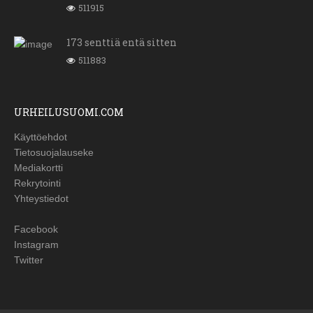
511915
173 senttiä entä sitten
511883
URHEILUSUOMI.COM
Käyttöehdot
Tietosuojalauseke
Mediakortti
Rekrytointi
Yhteystiedot
Facebook
Instagram
Twitter