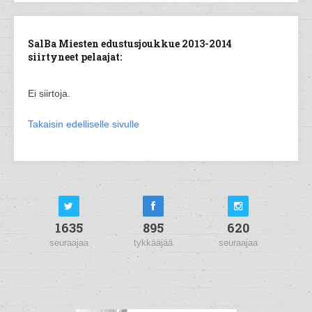
SalBa Miesten edustusjoukkue 2013-2014
siirtyneet pelaajat:
Ei siirtoja.
Takaisin edelliselle sivulle
1635
895
620
seuraajaa
tykkääjää
seuraajaa