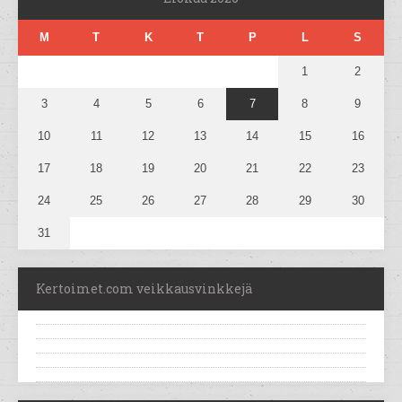
M
T
K
T
P
L
S
1
2
3
4
5
6
7
8
9
10
11
12
13
14
15
16
17
18
19
20
21
22
23
24
25
26
27
28
29
30
31
Kertoimet.com veikkausvinkkejä