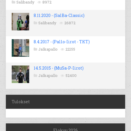
Salibandy
8972
8.11.2020 - (SalBa-Classic)
Salibandy
26872
8.4.2017 - (Pallo-Iirot - TKT)
Jalkapallo
22155
14.5.2015 - (MuSa-P-Iirot)
Jalkapallo
52400
Tulokset
Elokuu 2026