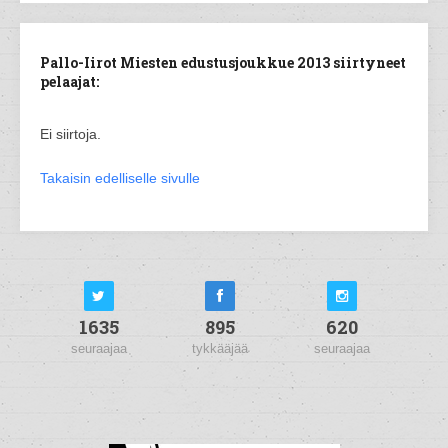
Pallo-Iirot Miesten edustusjoukkue 2013 siirtyneet
pelaajat:
Ei siirtoja.
Takaisin edelliselle sivulle
1635
895
620
seuraajaa
tykkääjää
seuraajaa