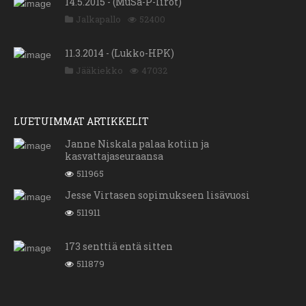
14.5.2015 - (MuSa-P-Iirot)
Jalkapallo
52400
11.3.2014 - (Lukko-HPK)
Jääkiekko
47032
LUETUIMMAT ARTIKKELIT
Janne Niskala palaa kotiin ja
kasvattajaseuraansa
511965
Jesse Virtasen sopimukseen lisävuosi
511911
173 senttiä entä sitten
511879