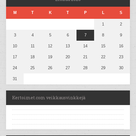
M
T
K
T
P
L
S
1
2
3
4
5
6
7
8
9
10
11
12
13
14
15
16
17
18
19
20
21
22
23
24
25
26
27
28
29
30
31
Kertoimet.com veikkausvinkkejä