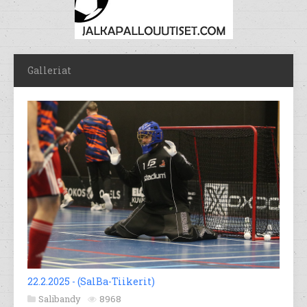
Galleriat
22.2.2025 - (SalBa-Tiikerit)
Salibandy
8968