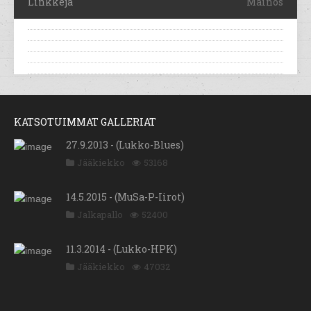
Linkkejä
Mainos
KATSOTUIMMAT GALLERIAT
27.9.2013 - (Lukko-Blues)
Jääkiekko
53168
14.5.2015 - (MuSa-P-Iirot)
Jalkapallo
52400
11.3.2014 - (Lukko-HPK)
Jääkiekko
47032