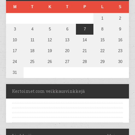
M
T
K
T
P
L
S
1
2
3
4
5
6
7
8
9
10
11
12
13
14
15
16
17
18
19
20
21
22
23
24
25
26
27
28
29
30
31
Kertoimet.com veikkausvinkkejä