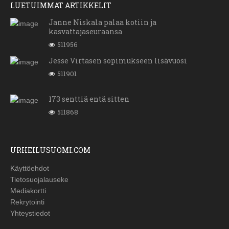
LUETUIMMAT ARTIKKELIT
Janne Niskala palaa kotiin ja
kasvattajaseuraansa
511956
Jesse Virtasen sopimukseen lisävuosi
511901
173 senttiä entä sitten
511868
URHEILUSUOMI.COM
Käyttöehdot
Tietosuojalauseke
Mediakortti
Rekrytointi
Yhteystiedot