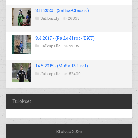
8.11.2020 - (SalBa-Classic)
Salibandy
26868
8.4.2017 - (Pallo-Iirot - TKT)
Jalkapallo
22139
14.5.2015 - (MuSa-P-Iirot)
Jalkapallo
52400
Tulokset
Elokuu 2026