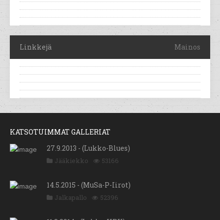
Linkkejä
Mainos
KATSOTUIMMAT GALLERIAT
27.9.2013 - (Lukko-Blues)
Jääkiekko
53166
14.5.2015 - (MuSa-P-Iirot)
Jalkapallo
52396