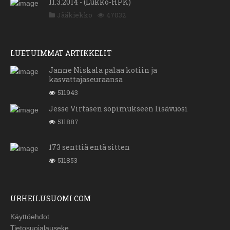
11.3.2014 - (Lukko-HPK)
Jääkiekko
47032
LUETUIMMAT ARTIKKELIT
Janne Niskala palaa kotiin ja
kasvattajaseuraansa
511943
Jesse Virtasen sopimukseen lisävuosi
511887
173 senttiä entä sitten
511853
URHEILUSUOMI.COM
Käyttöehdot
Tietosuojalauseke