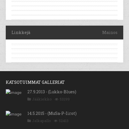
Linkkejä
Mainos
KATSOTUIMMAT GALLERIAT
27.9.2013 - (Lukko-Blues)
Jääkiekko
53199
14.5.2015 - (MuSa-P-Iirot)
Jalkapallo
52413