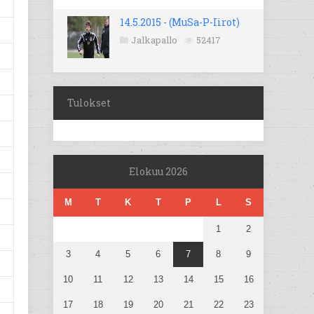
14.5.2015 - (MuSa-P-Iirot)
Jalkapallo
52417
Tulokset
Elokuu 2026
M
T
K
T
P
L
S
1
2
3
4
5
6
7
8
9
10
11
12
13
14
15
16
17
18
19
20
21
22
23