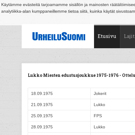
Käytämme evästeitä tarjoamamme sisällön ja mainosten räätälöimise
analytiikka-alan kumppaneillemme tietoa siitä, kuinka käytät sivusto
Suomi
Espoo
Helsinki
Hämeenlinna
Joensuu
Jyväskylä
Kouvo
Etusivu
Lajit
Lukko Miesten edustusjoukkue 1975-1976 - Ott
18.09.1975
Jokerit
21.09.1975
Lukko
25.09.1975
FPS
28.09.1975
Lukko