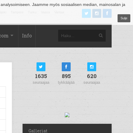
 analysoimiseen. Jaamme myös sosiaalisen median, mainosalan ja
äjoki
Tampere
Turku
Vaasa
Vantaa
Sulje
.com
Info
1635
895
620
seuraajaa
tykkääjää
seuraajaa
Galleriat