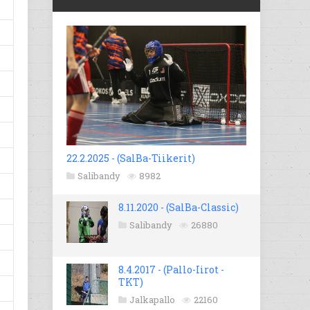
22.2.2025 - (SalBa-Tiikerit)
Salibandy
8982
8.11.2020 - (SalBa-Classic)
Salibandy
26880
8.4.2017 - (Pallo-Iirot -
TKT)
Jalkapallo
22160