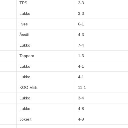
TPS
2-3
Lukko
3-3
Ilves
6-1
Ässät
4-3
Lukko
7-4
Tappara
1-3
Lukko
4-1
Lukko
4-1
KOO-VEE
11-1
Lukko
3-4
Lukko
4-8
Jokerit
4-9