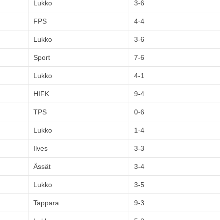
Lukko
3-6
FPS
4-4
Lukko
3-6
Sport
7-6
Lukko
4-1
HIFK
9-4
TPS
0-6
Lukko
1-4
Ilves
3-3
Ässät
3-4
Lukko
3-5
Tappara
9-3