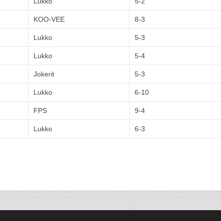
Lukko
5-2
KOO-VEE
8-3
Lukko
5-3
Lukko
5-4
Jokerit
5-3
Lukko
6-10
FPS
9-4
Lukko
6-3