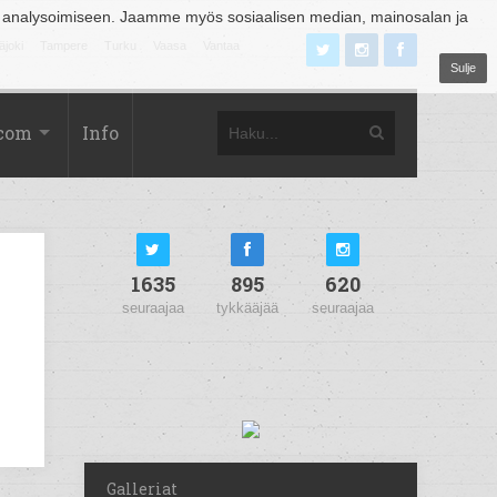
 analysoimiseen. Jaamme myös sosiaalisen median, mainosalan ja
äjoki
Tampere
Turku
Vaasa
Vantaa
Sulje
.com
Info
1635
895
620
seuraajaa
tykkääjää
seuraajaa
Galleriat