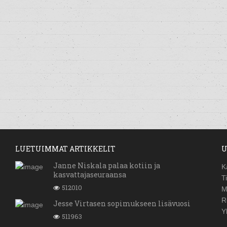
LUETUIMMAT ARTIKKELIT
U
Janne Niskala palaa kotiin ja
K
kasvattajaseuraansa
T
512010
M
R
Jesse Virtasen sopimukseen lisävuosi
Y
511963