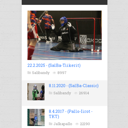
22.2.2025 - (SalBa-Tiikerit)
Salibandy
8997
8.11.2020 - (SalBa-Classic)
Salibandy
26914
8.4.2017 - (Pallo-Iirot -
TKT)
Jalkapallo
22190