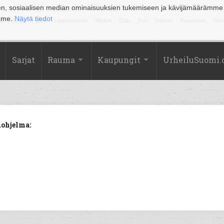
en, sosiaalisen median ominaisuuksien tukemiseen ja kävijämäärämme
amme.
Näytä tiedot
la
Kuopio
Lahti
Lappeenranta
Mikkeli
Oulu
Pori
Rauma
Rovaniemi
Sein
Sarjat
Rauma
Kaupungit
UrheiluSuomi
uohjelma: