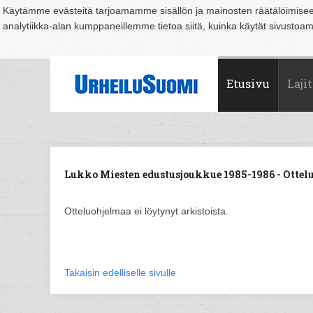
Käytämme evästeitä tarjoamamme sisällön ja mainosten räätälöimise
analytiikka-alan kumppaneillemme tietoa siitä, kuinka käytät sivusto
Suomi
Espoo
Helsinki
Hämeenlinna
Joensuu
Jyväskylä
Kouvo
Etusivu
Lajit
Lukko Miesten edustusjoukkue 1985-1986 - Ottel
Otteluohjelmaa ei löytynyt arkistoista.
Takaisin edelliselle sivulle