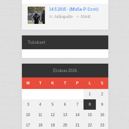
14.5.2015 - (MuSa-P-Iirot)
Jalkapallo
52441
Tulokset
Elokuu 2026
M
T
K
T
P
L
S
1
2
3
4
5
6
7
8
9
10
11
12
13
14
15
16
17
18
19
20
21
22
23