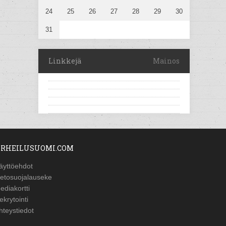
24
25
26
27
28
29
30
31
Linkkejä
Mainos
RHEILUSUOMI.COM
äyttöehdot
ietosuojalauseke
ediakortti
ekrytointi
hteystiedot