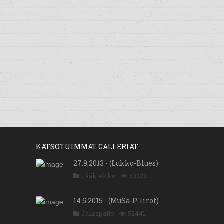
KATSOTUIMMAT GALLERIAT
27.9.2013 - (Lukko-Blues)
Jääkiekko
53222
14.5.2015 - (MuSa-P-Iirot)
Jalkapallo
52441