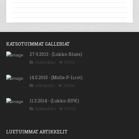
KATSOTUIMMAT GALLERIAT
27.9.2013 - (Lukko-Blues)
Jääkiekko
53166
14.5.2015 - (MuSa-P-Iirot)
Jalkapallo
52396
11.3.2014 - (Lukko-HPK)
Jääkiekko
47025
LUETUIMMAT ARTIKKELIT