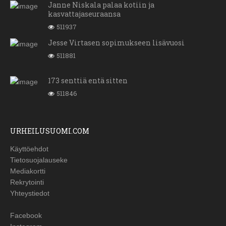
Janne Niskala palaa kotiin ja
kasvattajaseuraansa
511937
Jesse Virtasen sopimukseen lisävuosi
511881
173 senttiä entä sitten
511846
URHEILUSUOMI.COM
Käyttöehdot
Tietosuojalauseke
Mediakortti
Rekrytointi
Yhteystiedot
Facebook