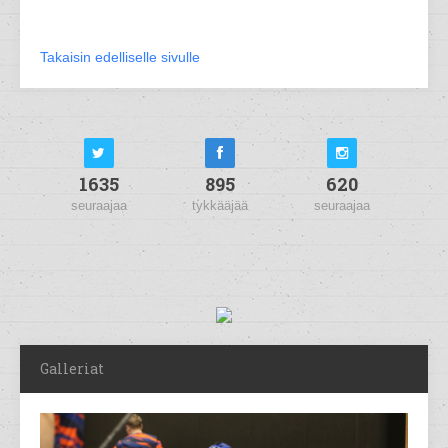
Takaisin edelliselle sivulle
1635
895
620
seuraajaa
tykkääjää
seuraajaa
Galleriat