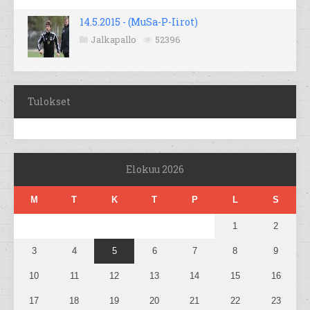
14.5.2015 - (MuSa-P-Iirot)
Jalkapallo
52396
Tulokset
Elokuu 2026
M
T
K
T
P
L
S
1
2
3
4
5
6
7
8
9
10
11
12
13
14
15
16
17
18
19
20
21
22
23