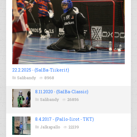
22.2.2025 - (SalBa-Tiikerit)
Salibandy
8968
8.11.2020 - (SalBa-Classic)
Salibandy
26856
8.4.2017 - (Pallo-Iirot - TKT)
Jalkapallo
22139