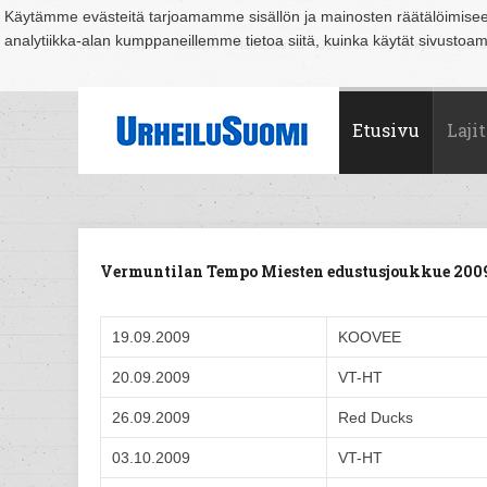
Käytämme evästeitä tarjoamamme sisällön ja mainosten räätälöimise
analytiikka-alan kumppaneillemme tietoa siitä, kuinka käytät sivusto
Suomi
Espoo
Helsinki
Hämeenlinna
Joensuu
Jyväskylä
Kouvo
Etusivu
Lajit
Vermuntilan Tempo Miesten edustusjoukkue 200
19.09.2009
KOOVEE
20.09.2009
VT-HT
26.09.2009
Red Ducks
03.10.2009
VT-HT