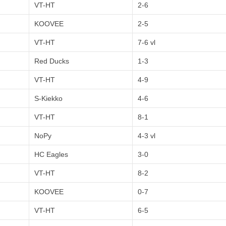
VT-HT
2-6
KOOVEE
2-5
VT-HT
7-6 vl
Red Ducks
1-3
VT-HT
4-9
S-Kiekko
4-6
VT-HT
8-1
NoPy
4-3 vl
HC Eagles
3-0
VT-HT
8-2
KOOVEE
0-7
VT-HT
6-5