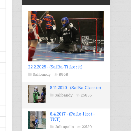
22.2.2025 - (SalBa-Tiikerit)
Salibandy
8968
8.11.2020 - (SalBa-Classic)
Salibandy
26856
8.4.2017 - (Pallo-Iirot -
TKT)
Jalkapallo
22139