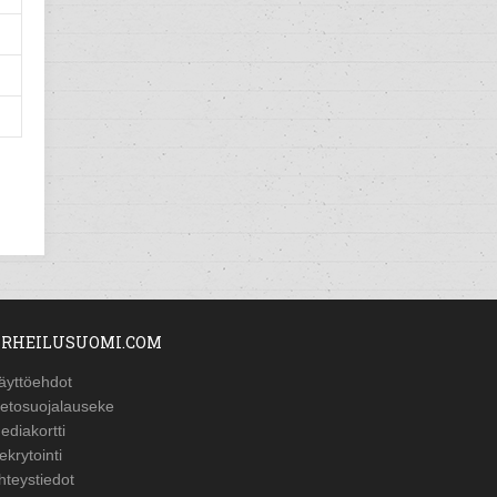
RHEILUSUOMI.COM
äyttöehdot
ietosuojalauseke
ediakortti
ekrytointi
hteystiedot