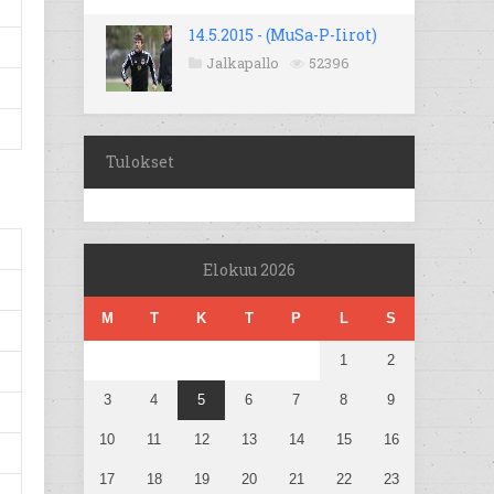
14.5.2015 - (MuSa-P-Iirot)
Jalkapallo
52396
Tulokset
Elokuu 2026
M
T
K
T
P
L
S
1
2
3
4
5
6
7
8
9
10
11
12
13
14
15
16
17
18
19
20
21
22
23