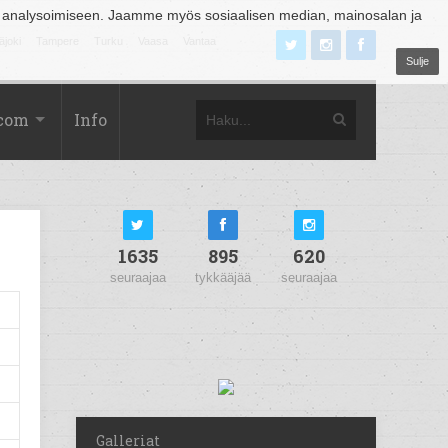
 analysoimiseen. Jaamme myös sosiaalisen median, mainosalan ja
äjoki
Tampere
Turku
Vaasa
Vantaa
Sulje
.com
Info
1635
895
620
seuraajaa
tykkääjää
seuraajaa
Galleriat