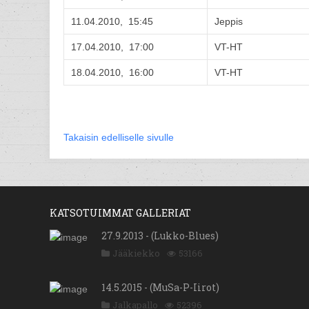
11.04.2010, 15:45
Jeppis
17.04.2010, 17:00
VT-HT
18.04.2010, 16:00
VT-HT
Takaisin edelliselle sivulle
KATSOTUIMMAT GALLERIAT
27.9.2013 - (Lukko-Blues)
Jääkiekko
53166
14.5.2015 - (MuSa-P-Iirot)
Jalkapallo
52396