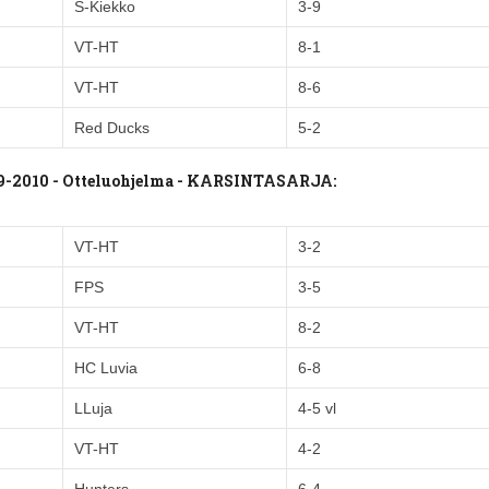
S-Kiekko
3-9
VT-HT
8-1
VT-HT
8-6
Red Ducks
5-2
9-2010 - Otteluohjelma - KARSINTASARJA:
VT-HT
3-2
FPS
3-5
VT-HT
8-2
HC Luvia
6-8
LLuja
4-5 vl
VT-HT
4-2