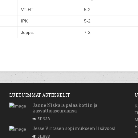
VT-HT
5-2
IPK
5-2
Jeppis
7-2
LUETUIMMAT ARTIKKELIT
U
Janne Niskala palaa kotiin ja
K
kasvattajaseuraansa
T
511938
M
R
Jesse Virtasen sopimukseen lisävuosi
Y
511883