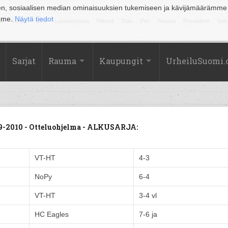
en, sosiaalisen median ominaisuuksien tukemiseen ja kävijämäärämme
amme.
Näytä tiedot
la
Kuopio
Lahti
Lappeenranta
Mikkeli
Oulu
Pori
Rauma
Rovaniemi
Sein
Sarjat
Rauma
Kaupungit
UrheiluSuomi
9-2010 - Otteluohjelma - ALKUSARJA:
VT-HT
4-3
NoPy
6-4
VT-HT
3-4 vl
HC Eagles
7-6 ja