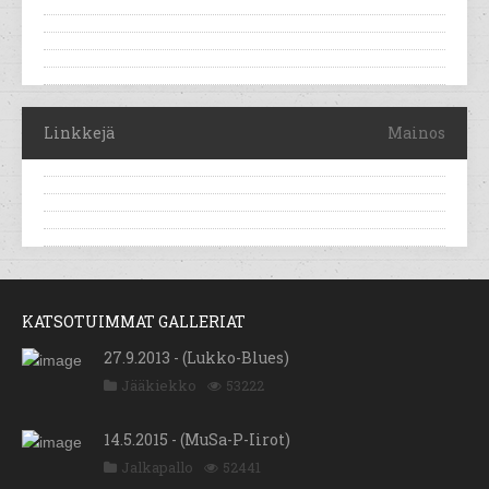
Linkkejä
Mainos
KATSOTUIMMAT GALLERIAT
27.9.2013 - (Lukko-Blues)
Jääkiekko
53222
14.5.2015 - (MuSa-P-Iirot)
Jalkapallo
52441