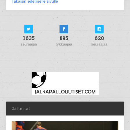
Takaisin edelliselle sivulle
1635
895
620
seuraajaa
tykkääjää
seuraajaa
Galleriat