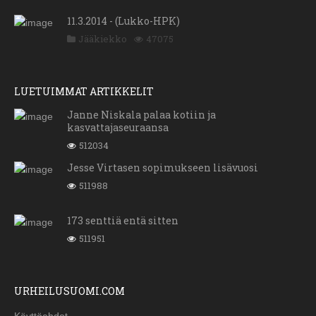
11.3.2014 - (Lukko-HPK)
Jääkiekko
47075
LUETUIMMAT ARTIKKELIT
Janne Niskala palaa kotiin ja
kasvattajaseuraansa
512034
Jesse Virtasen sopimukseen lisävuosi
511988
173 senttiä entä sitten
511951
URHEILUSUOMI.COM