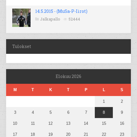
14.5.2015 - (MuSa-P-Iirot)
Jalkapallo
52444
Tulokset
Elokuu 2026
M
T
K
T
P
L
S
1
2
3
4
5
6
7
8
9
10
11
12
13
14
15
16
17
18
19
20
21
22
23