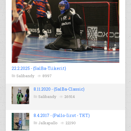
22.2.2025 - (SalBa-Tiikerit)
Salibandy
8997
8.11.2020 - (SalBa-Classic)
Salibandy
26914
8.4.2017 - (Pallo-Iirot - TKT)
Jalkapallo
22190