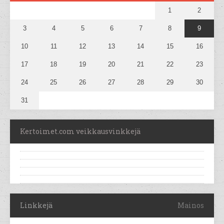
1
2
3
4
5
6
7
8
9
10
11
12
13
14
15
16
17
18
19
20
21
22
23
24
25
26
27
28
29
30
31
Kertoimet.com veikkausvinkkejä
Linkkejä
Mainos