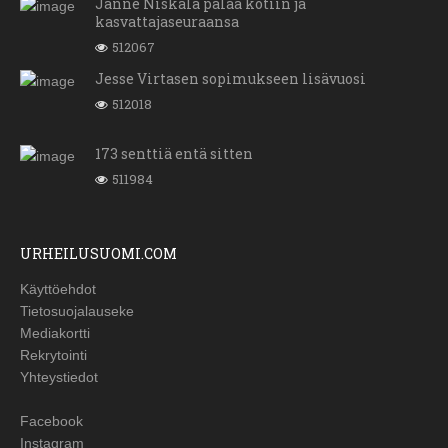
Janne Niskala palaa kotiin ja
kasvattajaseuraansa
512067
Jesse Virtasen sopimukseen lisävuosi
512018
173 senttiä entä sitten
511984
URHEILUSUOMI.COM
Käyttöehdot
Tietosuojalauseke
Mediakortti
Rekrytointi
Yhteystiedot
Facebook
Instagram