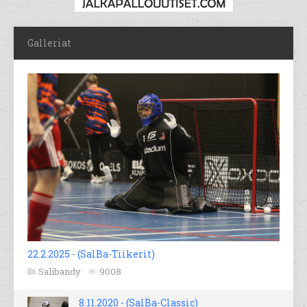
Galleriat
22.2.2025 - (SalBa-Tiikerit)
Salibandy
9008
8.11.2020 - (SalBa-Classic)