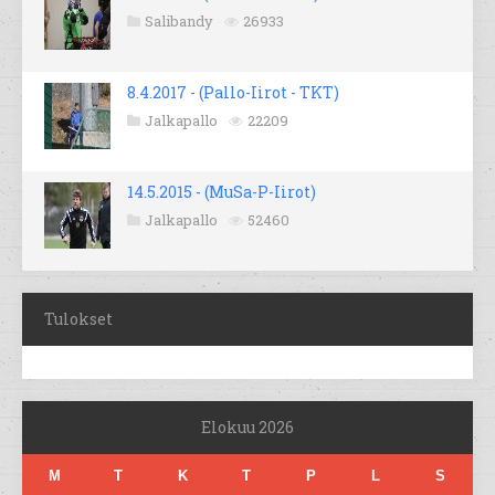
Salibandy
26933
8.4.2017 - (Pallo-Iirot - TKT)
Jalkapallo
22209
14.5.2015 - (MuSa-P-Iirot)
Jalkapallo
52460
Tulokset
Elokuu 2026
M
T
K
T
P
L
S