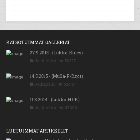
KATSOTUIMMAT GALLERIAT
27.9.2013 - (Lukko-Blues)
Jääkiekko
53227
14.5.2015 - (MuSa-P-Iirot)
Jalkapallo
52447
11.3.2014 - (Lukko-HPK)
Jääkiekko
47080
LUETUIMMAT ARTIKKELIT