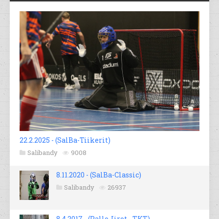
22.2.2025 - (SalBa-Tiikerit)
Salibandy
9008
8.11.2020 - (SalBa-Classic)
Salibandy
26937
8.4.2017 - (Pallo-Iirot - TKT)