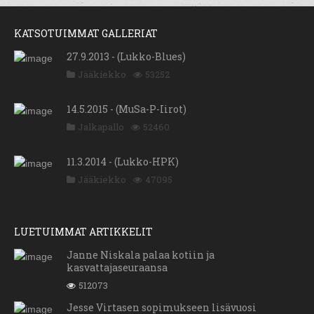
KATSOTUIMMAT GALLERIAT
27.9.2013 - (Lukko-Blues)
Jääkiekko
53252
14.5.2015 - (MuSa-P-Iirot)
Jalkapallo
52460
11.3.2014 - (Lukko-HPK)
Jääkiekko
47095
LUETUIMMAT ARTIKKELIT
Janne Niskala palaa kotiin ja
kasvattajaseuraansa
512073
Jesse Virtasen sopimukseen lisävuosi