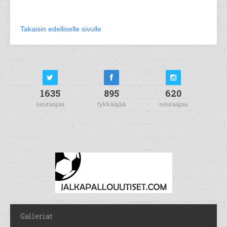
Takaisin edelliselle sivulle
1635
895
620
seuraajaa
tykkääjää
seuraajaa
Galleriat