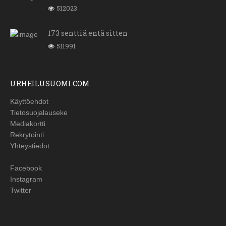
512023
173 senttiä entä sitten
511991
URHEILUSUOMI.COM
Käyttöehdot
Tietosuojalauseke
Mediakortti
Rekrytointi
Yhteystiedot
Facebook
Instagram
Twitter