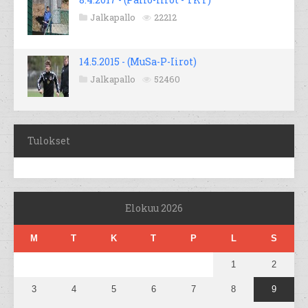
Jalkapallo
22212
14.5.2015 - (MuSa-P-Iirot)
Jalkapallo
52460
Tulokset
Elokuu 2026
M
T
K
T
P
L
S
1
2
3
4
5
6
7
8
9