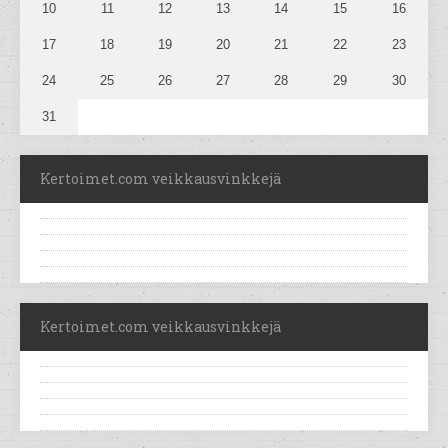
10
11
12
13
14
15
16
17
18
19
20
21
22
23
24
25
26
27
28
29
30
31
Kertoimet.com veikkausvinkkejä
Kertoimet.com veikkausvinkkejä