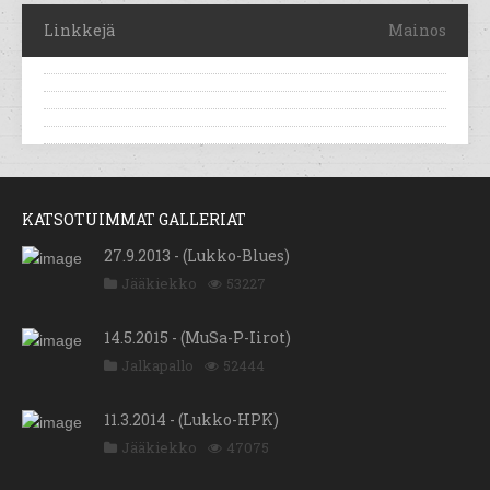
Linkkejä
Mainos
KATSOTUIMMAT GALLERIAT
27.9.2013 - (Lukko-Blues)
Jääkiekko
53227
14.5.2015 - (MuSa-P-Iirot)
Jalkapallo
52444
11.3.2014 - (Lukko-HPK)
Jääkiekko
47075