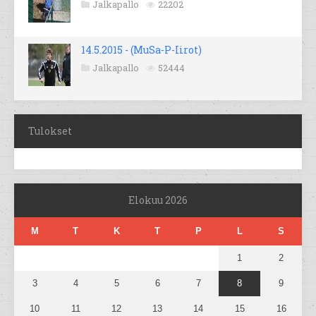
Jalkapallo
22202
14.5.2015 - (MuSa-P-Iirot)
Jalkapallo
52444
Tulokset
Elokuu 2026
M
T
K
T
P
L
S
1
2
3
4
5
6
7
8
9
10
11
12
13
14
15
16