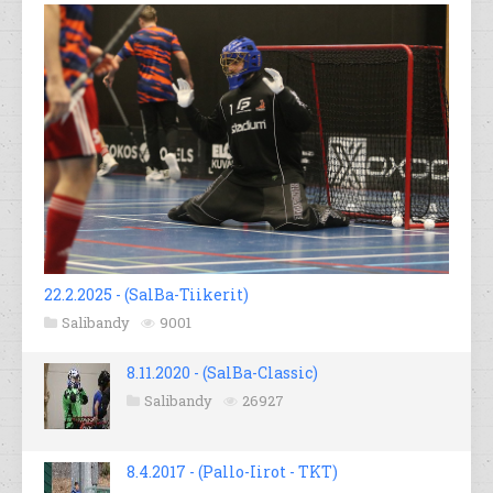
22.2.2025 - (SalBa-Tiikerit)
Salibandy
9001
8.11.2020 - (SalBa-Classic)
Salibandy
26927
8.4.2017 - (Pallo-Iirot - TKT)