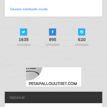
Takaisin edelliselle sivulle
1635
895
620
seuraajaa
tykkääjää
seuraajaa
Galleriat