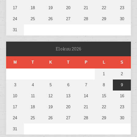
17
18
19
20
21
22
23
24
25
26
27
28
29
30
31
Elokuu 2026
M
T
K
T
P
L
S
1
2
3
4
5
6
7
8
9
10
11
12
13
14
15
16
17
18
19
20
21
22
23
24
25
26
27
28
29
30
31