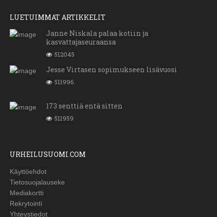
LUETUIMMAT ARTIKKELIT
Janne Niskala palaa kotiin ja
kasvattajaseuraansa
512045
Jesse Virtasen sopimukseen lisävuosi
511996
173 senttiä entä sitten
511959
URHEILUSUOMI.COM
Käyttöehdot
Tietosuojalauseke
Mediakortti
Rekrytointi
Yhteystiedot