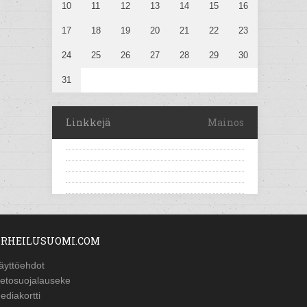
10
11
12
13
14
15
16
17
18
19
20
21
22
23
24
25
26
27
28
29
30
31
Linkkejä
Mainos
RHEILUSUOMI.COM
äyttöehdot
ietosuojalauseke
ediakortti