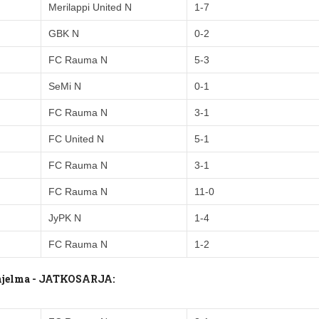
Merilappi United N
1-7
GBK N
0-2
FC Rauma N
5-3
SeMi N
0-1
FC Rauma N
3-1
FC United N
5-1
FC Rauma N
3-1
FC Rauma N
11-0
JyPK N
1-4
FC Rauma N
1-2
ohjelma - JATKOSARJA: