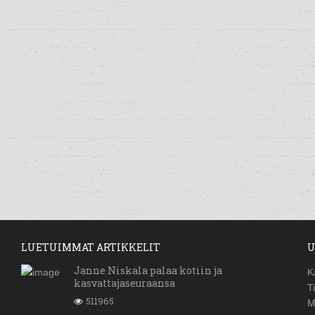
LUETUIMMAT ARTIKKELIT
U
Janne Niskala palaa kotiin ja
K
kasvattajaseuraansa
T
511965
M