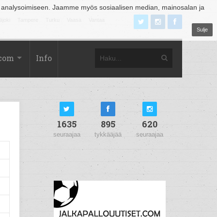
 analysoimiseen. Jaamme myös sosiaalisen median, mainosalan ja
äjoki
Tampere
Turku
Vaasa
Vantaa
Sulje
.com
Info
1635
895
620
seuraajaa
tykkääjää
seuraajaa