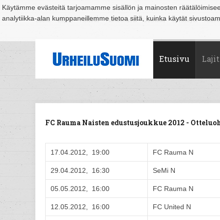
Käytämme evästeitä tarjoamamme sisällön ja mainosten räätälöimise
analytiikka-alan kumppaneillemme tietoa siitä, kuinka käytät sivusto
Suomi
Espoo
Helsinki
Hämeenlinna
Joensuu
Jyväskylä
Kouvo
Etusivu
Lajit
FC Rauma Naisten edustusjoukkue 2012 - Ottelu
17.04.2012, 19:00
FC Rauma N
29.04.2012, 16:30
SeMi N
05.05.2012, 16:00
FC Rauma N
12.05.2012, 16:00
FC United N