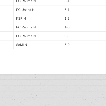
FC Rauma N
3-1
FC United N
3-1
KSF N
1-3
FC Rauma N
1-0
FC Rauma N
0-6
SeMi N
3-0