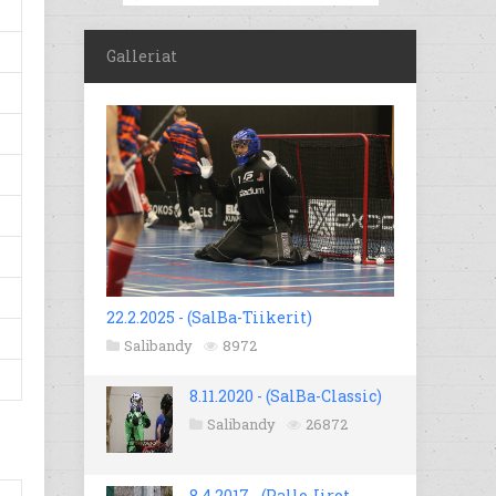
Galleriat
22.2.2025 - (SalBa-Tiikerit)
Salibandy
8972
8.11.2020 - (SalBa-Classic)
Salibandy
26872
8.4.2017 - (Pallo-Iirot -