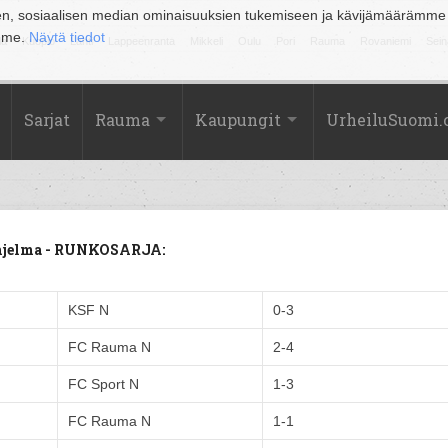
en, sosiaalisen median ominaisuuksien tukemiseen ja kävijämäärämme
amme.
Näytä tiedot
la
Kuopio
Lahti
Lappeenranta
Mikkeli
Oulu
Pori
Rauma
Rovaniemi
Sein
Sarjat
Rauma
Kaupungit
UrheiluSuomi
ohjelma - RUNKOSARJA:
KSF N
0-3
FC Rauma N
2-4
FC Sport N
1-3
FC Rauma N
1-1