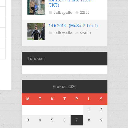
TKT)
Jalkapallo
22155
14.5.2015 - (MuSa-P-Iirot)
Jalkapallo
52400
Tulokset
Elokuu 2026
M
T
K
T
P
L
S
1
2
3
4
5
6
7
8
9