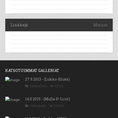
Linkkejä
Mainos
KATSOTUIMMAT GALLERIAT
27.9.2013 - (Lukko-Blues)
Jääkiekko
53166
14.5.2015 - (MuSa-P-Iirot)
Jalkapallo
52400