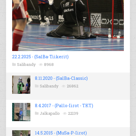
22.2.2025 - (SalBa-Tiikerit)
Salibandy
8968
8.11.2020 - (SalBa-Classic)
Salibandy
26862
8.4.2017 - (Pallo-Iirot - TKT)
Jalkapallo
22139
14.5.2015 - (MuSa-P-Iirot)