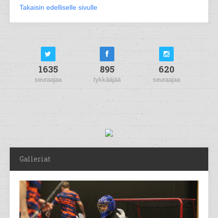
Takaisin edelliselle sivulle
1635
895
620
seuraajaa
tykkääjää
seuraajaa
Galleriat