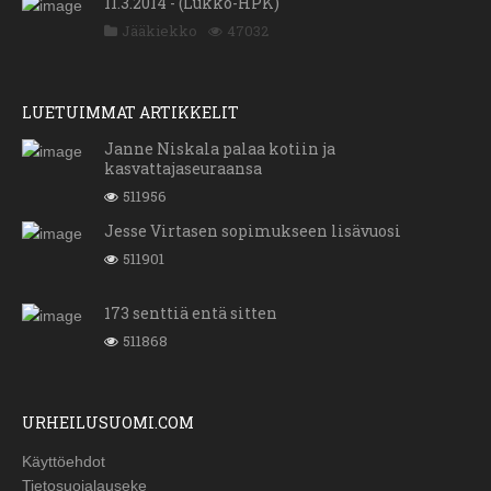
11.3.2014 - (Lukko-HPK)
Jääkiekko
47032
LUETUIMMAT ARTIKKELIT
Janne Niskala palaa kotiin ja
kasvattajaseuraansa
511956
Jesse Virtasen sopimukseen lisävuosi
511901
173 senttiä entä sitten
511868
URHEILUSUOMI.COM
Käyttöehdot
Tietosuojalauseke