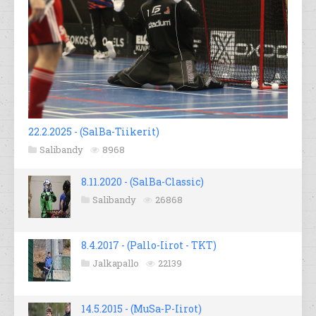
22.2.2025 - (SalBa-Tiikerit)
Salibandy
8968
8.11.2020 - (SalBa-Classic)
Salibandy
26868
8.4.2017 - (Pallo-Iirot - TKT)
Jalkapallo
22139
14.5.2015 - (MuSa-P-Iirot)