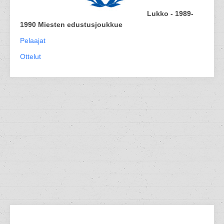
Lukko - 1989-
1990 Miesten edustusjoukkue
Pelaajat
Ottelut