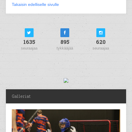
Takaisin edelliselle sivulle
1635
895
620
seuraajaa
tykkääjää
seuraajaa
Galleriat