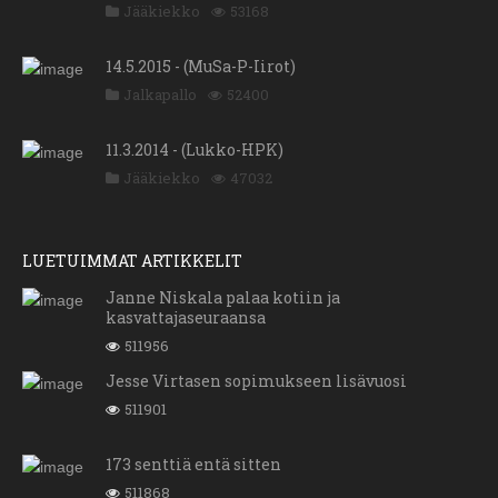
Jääkiekko
53168
14.5.2015 - (MuSa-P-Iirot)
Jalkapallo
52400
11.3.2014 - (Lukko-HPK)
Jääkiekko
47032
LUETUIMMAT ARTIKKELIT
Janne Niskala palaa kotiin ja
kasvattajaseuraansa
511956
Jesse Virtasen sopimukseen lisävuosi
511901
173 senttiä entä sitten
511868