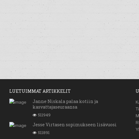
LUETUIMMAT ARTIKKELIT
U
Janne Niskala palaa kotiin ja
K
kasvattajaseuraansa
T
511949
M
R
Jesse Virtasen sopimukseen lisävuosi
Y
511891