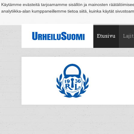
Käytämme evästeitä tarjoamamme sisällön ja mainosten räätälöimise
analytiikka-alan kumppaneillemme tietoa siitä, kuinka käytät sivusto
Suomi
Espoo
Helsinki
Hämeenlinna
Joensuu
Jyväskylä
Kouvo
Etusivu
Lajit