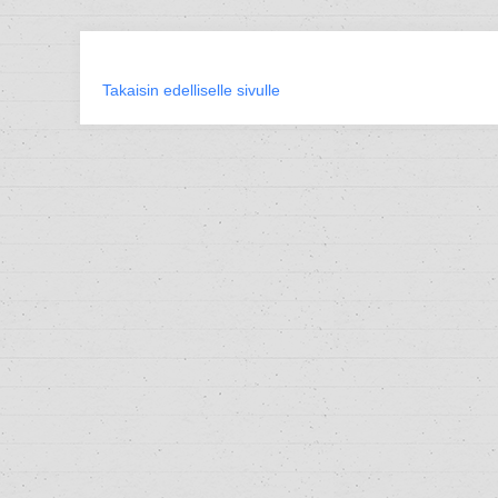
Takaisin edelliselle sivulle