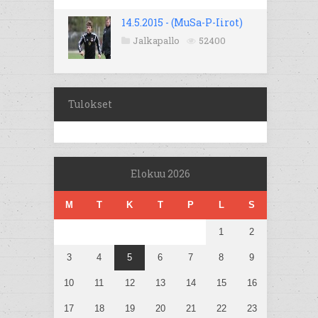
14.5.2015 - (MuSa-P-Iirot)
Jalkapallo
52400
Tulokset
Elokuu 2026
M
T
K
T
P
L
S
1
2
3
4
5
6
7
8
9
10
11
12
13
14
15
16
17
18
19
20
21
22
23