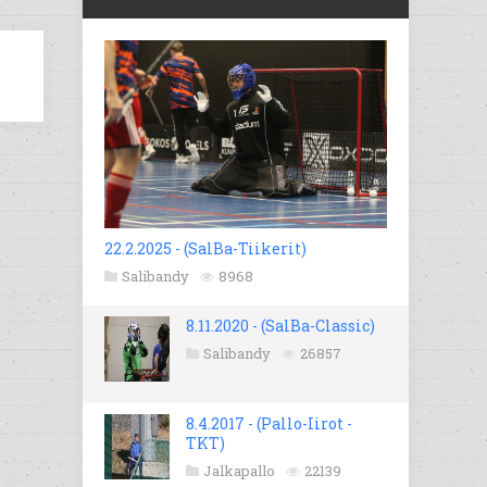
22.2.2025 - (SalBa-Tiikerit)
Salibandy
8968
8.11.2020 - (SalBa-Classic)
Salibandy
26857
8.4.2017 - (Pallo-Iirot -
TKT)
Jalkapallo
22139