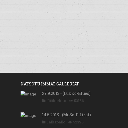
KATSOTUIMMAT GALLERIAT
27.9.2013 - (Lukko-Blues)
Jääkiekko
53166
14.5.2015 - (MuSa-P-Iirot)
Jalkapallo
52396