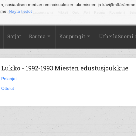
en, sosiaalisen median ominaisuuksien tukemiseen ja kävijämäärämme
amme.
Näytä tiedot
la
Kuopio
Lahti
Lappeenranta
Mikkeli
Oulu
Pori
Rauma
Rovaniemi
Sein
Sarjat
Rauma
Kaupungit
UrheiluSuomi
Lukko - 1992-1993 Miesten edustusjoukkue
Pelaajat
Ottelut