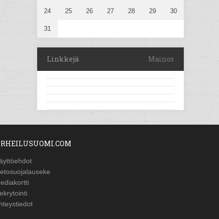
24
25
26
27
28
29
30
31
Linkkejä
Mainos
RHEILUSUOMI.COM
äyttöehdot
ietosuojalauseke
ediakortti
ekrytointi
hteystiedot