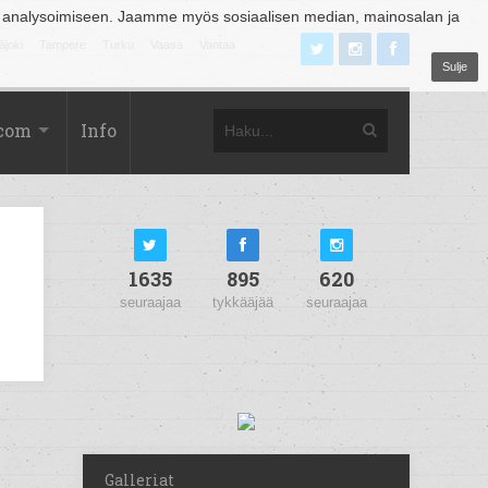
 analysoimiseen. Jaamme myös sosiaalisen median, mainosalan ja
äjoki
Tampere
Turku
Vaasa
Vantaa
Sulje
.com
Info
1635
895
620
seuraajaa
tykkääjää
seuraajaa
Galleriat