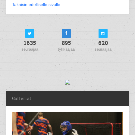
Takaisin edelliselle sivulle
1635
895
620
seuraajaa
tykkääjää
seuraajaa
Galleriat