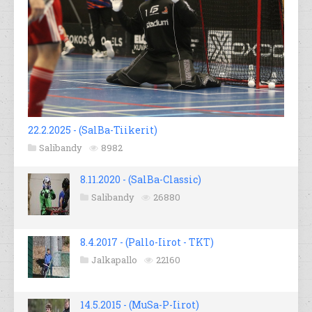
22.2.2025 - (SalBa-Tiikerit)
Salibandy
8982
8.11.2020 - (SalBa-Classic)
Salibandy
26880
8.4.2017 - (Pallo-Iirot - TKT)
Jalkapallo
22160
14.5.2015 - (MuSa-P-Iirot)