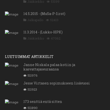
Jääkiekko
53199
14.5.2015 - (MuSa-P-Iirot)
Jalkapallo
52413
11.3.2014 - (Lukko-HPK)
Jääkiekko
47062
LUETUIMMAT ARTIKKELIT
Janne Niskala palaa kotiin ja
kasvattajaseuraansa
511976
Jesse Virtasen sopimukseen lisävuosi
511923
173 senttiä entä sitten
511890