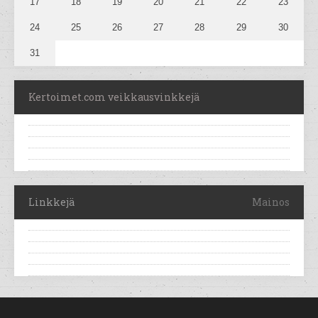
17
18
19
20
21
22
23
24
25
26
27
28
29
30
31
Kertoimet.com veikkausvinkkejä
Linkkejä
Mainos