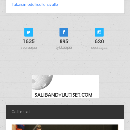
Takaisin edelliselle sivulle
1635
895
620
seuraajaa
tykkääjää
seuraajaa
Galleriat