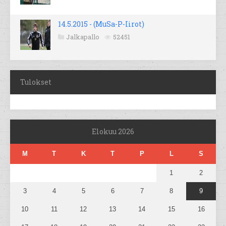
14.5.2015 - (MuSa-P-Iirot)
Jalkapallo
52451
Tulokset
Elokuu 2026
M
T
K
T
P
L
S
1
2
3
4
5
6
7
8
9
10
11
12
13
14
15
16