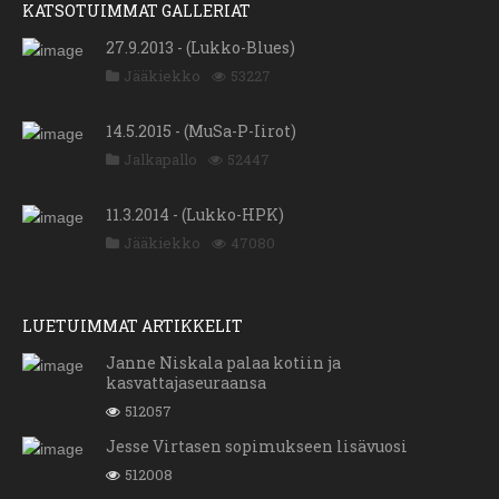
KATSOTUIMMAT GALLERIAT
27.9.2013 - (Lukko-Blues)
Jääkiekko
53227
14.5.2015 - (MuSa-P-Iirot)
Jalkapallo
52447
11.3.2014 - (Lukko-HPK)
Jääkiekko
47080
LUETUIMMAT ARTIKKELIT
Janne Niskala palaa kotiin ja
kasvattajaseuraansa
512057
Jesse Virtasen sopimukseen lisävuosi
512008