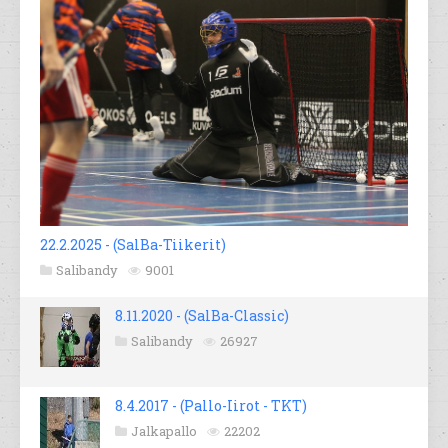
22.2.2025 - (SalBa-Tiikerit)
Salibandy
9001
8.11.2020 - (SalBa-Classic)
Salibandy
26927
8.4.2017 - (Pallo-Iirot - TKT)
Jalkapallo
22202