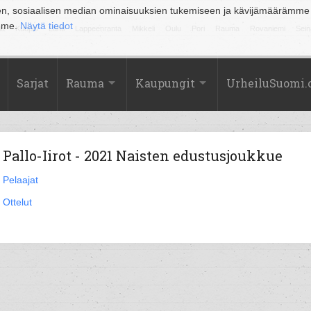
en, sosiaalisen median ominaisuuksien tukemiseen ja kävijämäärämme
amme.
Näytä tiedot
la
Kuopio
Lahti
Lappeenranta
Mikkeli
Oulu
Pori
Rauma
Rovaniemi
Sein
Sarjat
Rauma
Kaupungit
UrheiluSuomi
Pallo-Iirot - 2021 Naisten edustusjoukkue
Pelaajat
Ottelut