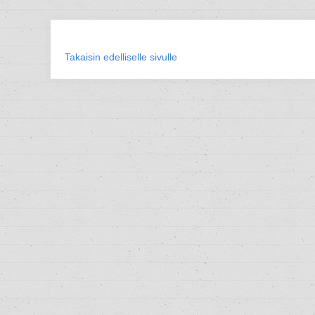
Takaisin edelliselle sivulle