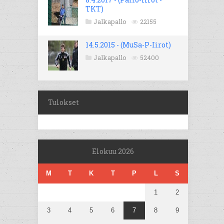
TKT)
Jalkapallo
22155
14.5.2015 - (MuSa-P-Iirot)
Jalkapallo
52400
Tulokset
Elokuu 2026
M
T
K
T
P
L
S
1
2
3
4
5
6
7
8
9