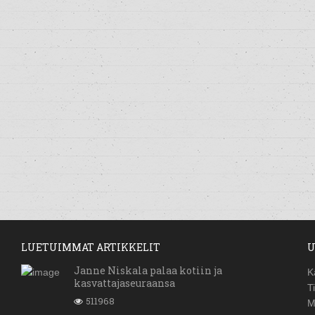
LUETUIMMAT ARTIKKELIT
U
Janne Niskala palaa kotiin ja
K
kasvattajaseuraansa
T
511968
M