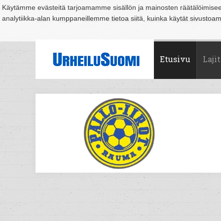
Käytämme evästeitä tarjoamamme sisällön ja mainosten räätälöimise
analytiikka-alan kumppaneillemme tietoa siitä, kuinka käytät sivusto
Suomi
Espoo
Helsinki
Hämeenlinna
Joensuu
Jyväskylä
Kouvo
Etusivu
Lajit