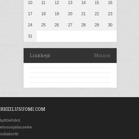
10
11
12
13
14
15
16
17
18
19
20
21
22
23
24
25
26
27
28
29
30
31
Linkkejä
Mainos
RHEILUSUOMI.COM
äyttöehdot
ietosuojalauseke
ediakortti