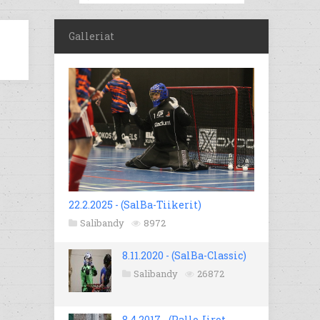
Galleriat
22.2.2025 - (SalBa-Tiikerit)
Salibandy
8972
8.11.2020 - (SalBa-Classic)
Salibandy
26872
8.4.2017 - (Pallo-Iirot -