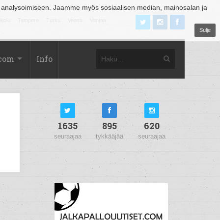
 analysoimiseen. Jaamme myös sosiaalisen median, mainosalan ja
äjoki
Tampere
Turku
Vaasa
Vantaa
Sulje
.com
Info
1635
895
620
seuraajaa
tykkääjää
seuraajaa