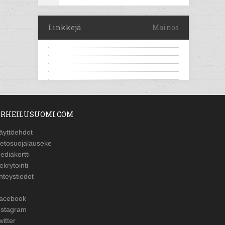
Linkkejä
Mainos
RHEILUSUOMI.COM
äyttöehdot
ietosuojalauseke
ediakortti
ekrytointi
hteystiedot
acebook
nstagram
witter