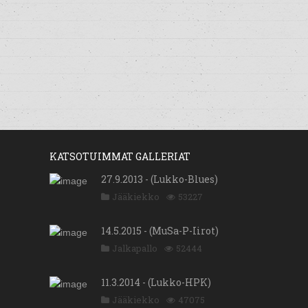
KATSOTUIMMAT GALLERIAT
27.9.2013 - (Lukko-Blues)
Jääkiekko
53227
14.5.2015 - (MuSa-P-Iirot)
Jalkapallo
52444
11.3.2014 - (Lukko-HPK)
Jääkiekko
47075