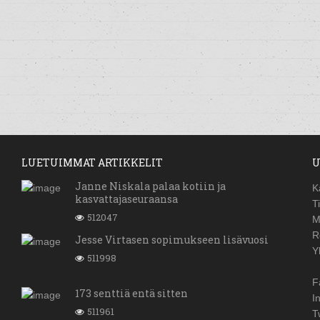
LUETUIMMAT ARTIKKELIT
U
Janne Niskala palaa kotiin ja
K
kasvattajaseuraansa
T
512047
M
R
Jesse Virtasen sopimukseen lisävuosi
Y
511998
F
173 senttiä entä sitten
I
511961
T