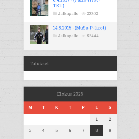
TKT)
Jalkapallo
22202
14.5.2015 - (MuSa-P-Iirot)
Jalkapallo
52444
Tulokset
Elokuu 2026
M
T
K
T
P
L
S
1
2
3
4
5
6
7
8
9