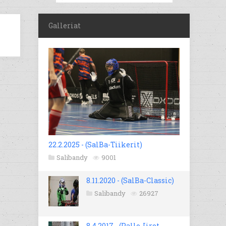
Galleriat
22.2.2025 - (SalBa-Tiikerit)
Salibandy
9001
8.11.2020 - (SalBa-Classic)
Salibandy
26927
8.4.2017 - (Pallo-Iirot -