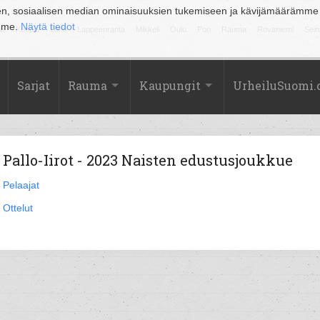
en, sosiaalisen median ominaisuuksien tukemiseen ja kävijämäärämme
amme.
Näytä tiedot
la
Kuopio
Lahti
Lappeenranta
Mikkeli
Oulu
Pori
Rauma
Rovaniemi
Sein
Sarjat
Rauma
Kaupungit
UrheiluSuomi
Pallo-Iirot - 2023 Naisten edustusjoukkue
Pelaajat
Ottelut