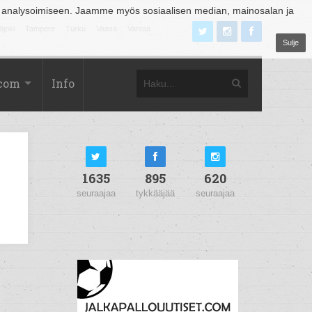
 analysoimiseen. Jaamme myös sosiaalisen median, mainosalan ja
äjoki
Tampere
Turku
Vaasa
Vantaa
Sulje
.com
Info
1635
895
620
seuraajaa
tykkääjää
seuraajaa