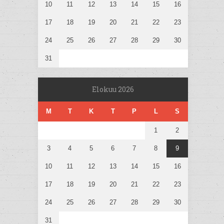
10
11
12
13
14
15
16
17
18
19
20
21
22
23
24
25
26
27
28
29
30
31
Elokuu 2026
M
T
K
T
P
L
S
1
2
3
4
5
6
7
8
9
10
11
12
13
14
15
16
17
18
19
20
21
22
23
24
25
26
27
28
29
30
31