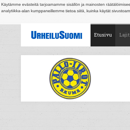
Käytämme evästeitä tarjoamamme sisällön ja mainosten räätälöimise
analytiikka-alan kumppaneillemme tietoa siitä, kuinka käytät sivusto
Suomi
Espoo
Helsinki
Hämeenlinna
Joensuu
Jyväskylä
Kouvo
Etusivu
Lajit