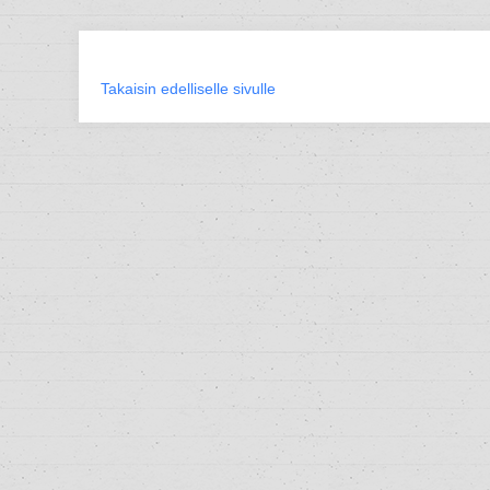
Takaisin edelliselle sivulle