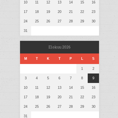
10
11
12
13
14
15
16
17
18
19
20
21
22
23
24
25
26
27
28
29
30
31
Elokuu 2026
M
T
K
T
P
L
S
1
2
3
4
5
6
7
8
9
10
11
12
13
14
15
16
17
18
19
20
21
22
23
24
25
26
27
28
29
30
31