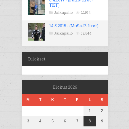
TKT)
Jalkapallo
22194
14.5.2015 - (MuSa-P-Iirot)
Jalkapallo
52444
Tulokset
Elokuu 2026
M
T
K
T
P
L
S
1
2
3
4
5
6
7
8
9