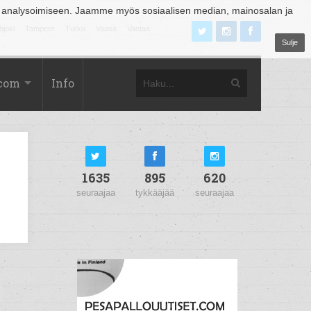
 analysoimiseen. Jaamme myös sosiaalisen median, mainosalan ja
äjoki
Tampere
Turku
Vaasa
Vantaa
Sulje
.com
Info
1635
895
620
seuraajaa
tykkääjää
seuraajaa