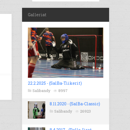
Galleriat
22.2.2025 - (SalBa-Tiikerit)
Salibandy
8997
8.11.2020 - (SalBa-Classic)
Salibandy
26923
8.4.2017 - (Pallo-Iirot -