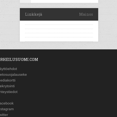
Linkkejä
Mainos
RHEILUSUOMI.COM
äyttöehdot
ietosuojalauseke
ediakortti
ekrytointi
hteystiedot
acebook
nstagram
witter