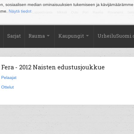
en, sosiaalisen median ominaisuuksien tukemiseen ja kävijämäärämme
amme.
Näytä tiedot
la
Kuopio
Lahti
Lappeenranta
Mikkeli
Oulu
Pori
Rauma
Rovaniemi
Sein
Sarjat
Rauma
Kaupungit
UrheiluSuomi
Fera - 2012 Naisten edustusjoukkue
Pelaajat
Ottelut