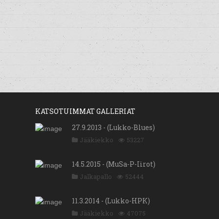
KATSOTUIMMAT GALLERIAT
27.9.2013 - (Lukko-Blues)
Jääkiekko
53227
14.5.2015 - (MuSa-P-Iirot)
Jalkapallo
52444
11.3.2014 - (Lukko-HPK)
Jääkiekko
47075