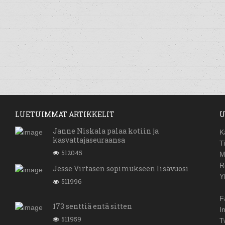
LUETUIMMAT ARTIKKELIT
U
Janne Niskala palaa kotiin ja
K
kasvattajaseuraansa
T
512045
M
R
Jesse Virtasen sopimukseen lisävuosi
Y
511996
F
173 senttiä entä sitten
I
511959
T