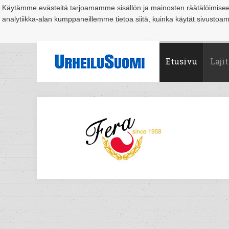
Käytämme evästeitä tarjoamamme sisällön ja mainosten räätälöimise
analytiikka-alan kumppaneillemme tietoa siitä, kuinka käytät sivusto
Suomi
Espoo
Helsinki
Hämeenlinna
Joensuu
Jyväskylä
Kouvo
Etusivu
Lajit