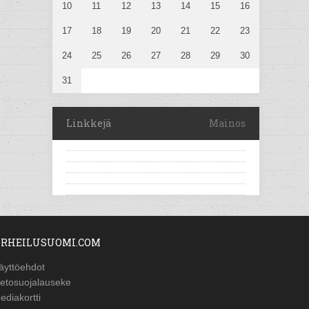
10
11
12
13
14
15
16
17
18
19
20
21
22
23
24
25
26
27
28
29
30
31
Linkkejä
Mainos
RHEILUSUOMI.COM
äyttöehdot
ietosuojalauseke
ediakortti