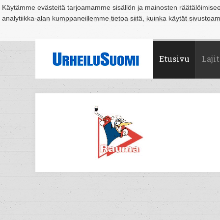
Käytämme evästeitä tarjoamamme sisällön ja mainosten räätälöimise
analytiikka-alan kumppaneillemme tietoa siitä, kuinka käytät sivusto
Suomi
Espoo
Helsinki
Hämeenlinna
Joensuu
Jyväskylä
Kouvo
Etusivu
Lajit