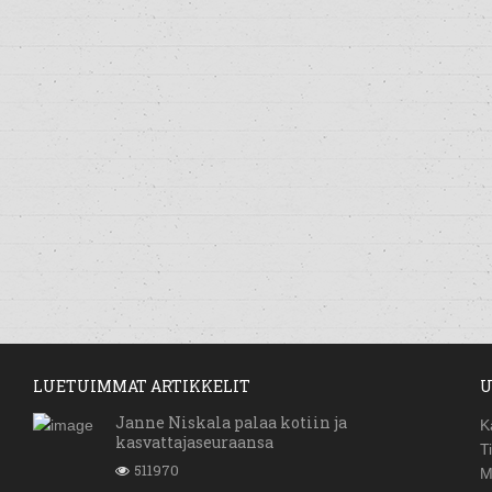
LUETUIMMAT ARTIKKELIT
U
Janne Niskala palaa kotiin ja
K
kasvattajaseuraansa
T
511970
M