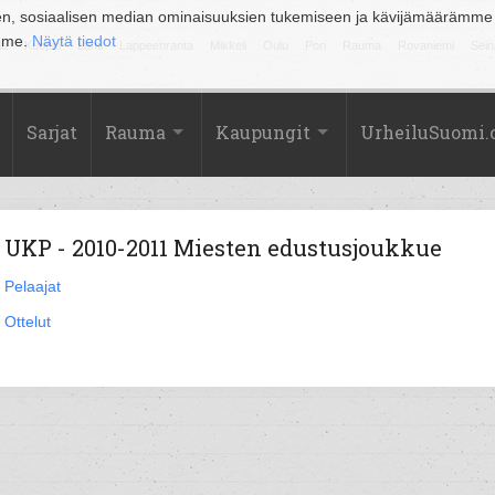
en, sosiaalisen median ominaisuuksien tukemiseen ja kävijämäärämme
amme.
Näytä tiedot
la
Kuopio
Lahti
Lappeenranta
Mikkeli
Oulu
Pori
Rauma
Rovaniemi
Sein
Sarjat
Rauma
Kaupungit
UrheiluSuomi
UKP - 2010-2011 Miesten edustusjoukkue
Pelaajat
Ottelut