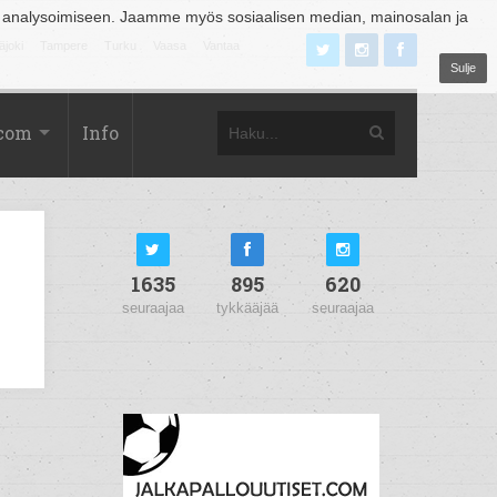
 analysoimiseen. Jaamme myös sosiaalisen median, mainosalan ja
äjoki
Tampere
Turku
Vaasa
Vantaa
Sulje
.com
Info
1635
895
620
seuraajaa
tykkääjää
seuraajaa