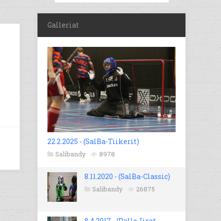
Galleriat
22.2.2025 - (SalBa-Tiikerit)
Salibandy
8978
8.11.2020 - (SalBa-Classic)
Salibandy
26875
8.4.2017 - (Pallo-Iirot -