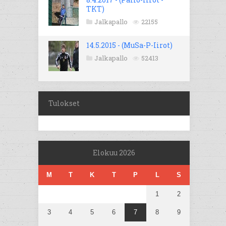
TKT)
Jalkapallo
22155
14.5.2015 - (MuSa-P-Iirot)
Jalkapallo
52413
Tulokset
Elokuu 2026
M
T
K
T
P
L
S
1
2
3
4
5
6
7
8
9