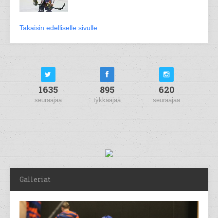
Takaisin edelliselle sivulle
1635
895
620
seuraajaa
tykkääjää
seuraajaa
Galleriat