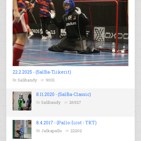
22.2.2025 - (SalBa-Tiikerit)
Salibandy
9001
8.11.2020 - (SalBa-Classic)
Salibandy
26927
8.4.2017 - (Pallo-Iirot - TKT)
Jalkapallo
22202