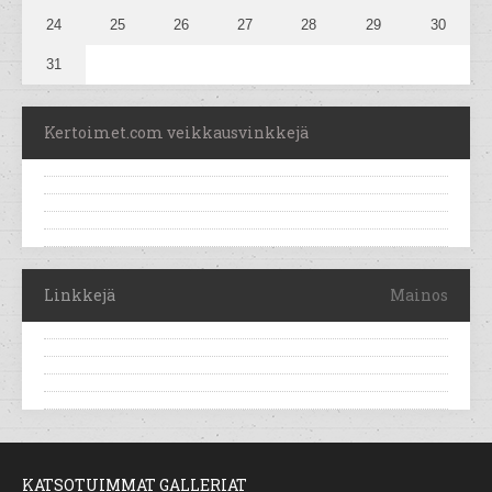
24
25
26
27
28
29
30
31
Kertoimet.com veikkausvinkkejä
Linkkejä
Mainos
KATSOTUIMMAT GALLERIAT