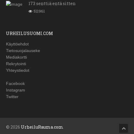
173 senttiä entä sitten
511961
URHEILUSUOMI.COM
Käyttöehdot
Tietosuojalauseke
Mediakortti
Rekrytointi
Yhteystiedot
Facebook
Instagram
Twitter
© 2026
UrheiluRauma.com
.