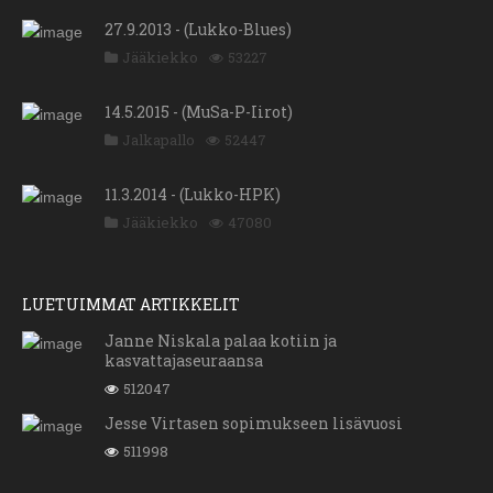
27.9.2013 - (Lukko-Blues)
Jääkiekko
53227
14.5.2015 - (MuSa-P-Iirot)
Jalkapallo
52447
11.3.2014 - (Lukko-HPK)
Jääkiekko
47080
LUETUIMMAT ARTIKKELIT
Janne Niskala palaa kotiin ja
kasvattajaseuraansa
512047
Jesse Virtasen sopimukseen lisävuosi
511998