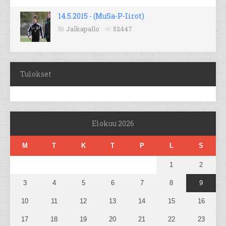
14.5.2015 - (MuSa-P-Iirot)
Jalkapallo
52447
Tulokset
Elokuu 2026
M
T
K
T
P
L
S
1
2
3
4
5
6
7
8
9
10
11
12
13
14
15
16
17
18
19
20
21
22
23