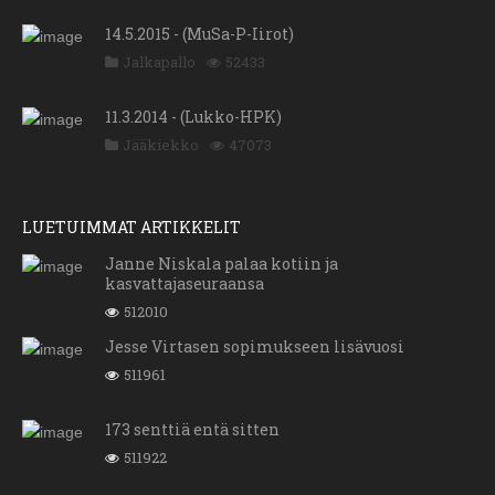
14.5.2015 - (MuSa-P-Iirot)
Jalkapallo
52433
11.3.2014 - (Lukko-HPK)
Jääkiekko
47073
LUETUIMMAT ARTIKKELIT
Janne Niskala palaa kotiin ja
kasvattajaseuraansa
512010
Jesse Virtasen sopimukseen lisävuosi
511961
173 senttiä entä sitten
511922