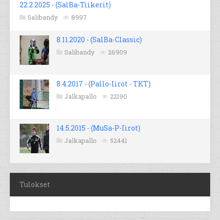
22.2.2025 - (SalBa-Tiikerit)
Salibandy
8997
8.11.2020 - (SalBa-Classic)
Salibandy
26909
8.4.2017 - (Pallo-Iirot - TKT)
Jalkapallo
22190
14.5.2015 - (MuSa-P-Iirot)
Jalkapallo
52441
Tulokset