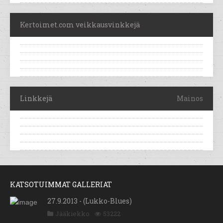
Kertoimet.com veikkausvinkkejä
Linkkejä
Mainos
KATSOTUIMMAT GALLERIAT
27.9.2013 - (Lukko-Blues)
Jääkiekko
53222