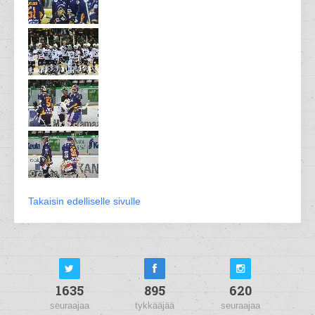
Takaisin edelliselle sivulle
1635
895
620
seuraajaa
tykkääjää
seuraajaa