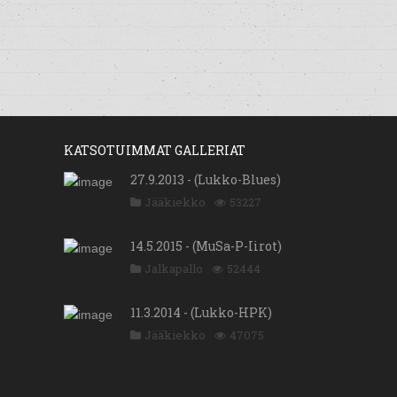
KATSOTUIMMAT GALLERIAT
27.9.2013 - (Lukko-Blues)
Jääkiekko
53227
14.5.2015 - (MuSa-P-Iirot)
Jalkapallo
52444
11.3.2014 - (Lukko-HPK)
Jääkiekko
47075