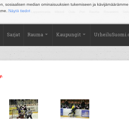
en, sosiaalisen median ominaisuuksien tukemiseen ja kävijämäärämme
amme.
Näytä tiedot
la
Kuopio
Lahti
Lappeenranta
Mikkeli
Oulu
Pori
Rauma
Rovaniemi
Sein
Sarjat
Rauma
Kaupungit
UrheiluSuomi
y.