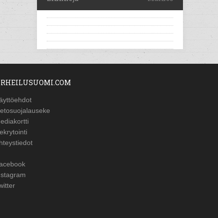
RHEILUSUOMI.COM
äyttöehdot
ietosuojalauseke
ediakortti
ekrytointi
hteystiedot
acebook
nstagram
witter