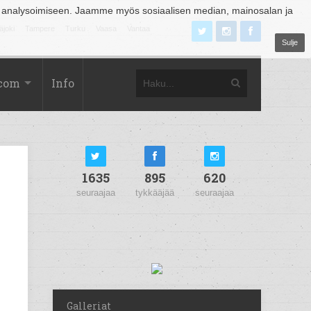
 analysoimiseen. Jaamme myös sosiaalisen median, mainosalan ja
äjoki
Tampere
Turku
Vaasa
Vantaa
Sulje
.com
Info
1635
895
620
seuraajaa
tykkääjää
seuraajaa
Galleriat