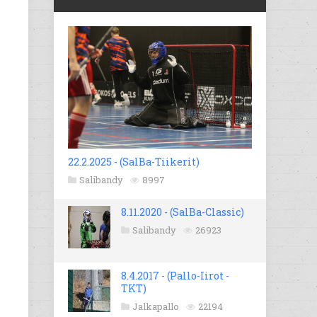
22.2.2025 - (SalBa-Tiikerit)
Salibandy
8997
8.11.2020 - (SalBa-Classic)
Salibandy
26923
8.4.2017 - (Pallo-Iirot -
TKT)
Jalkapallo
22194