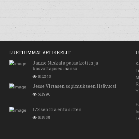
LUETUIMMAT ARTIKKELIT
U
Janne Niskala palaa kotiin ja
K
kasvattajaseuraansa
T
512045
M
R
Jesse Virtasen sopimukseen lisävuosi
Y
511996
F
173 senttiä entä sitten
I
511959
T