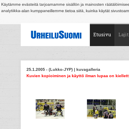
Käytämme evästeitä tarjoamamme sisällön ja mainosten räätälöimise
analytiikka-alan kumppaneillemme tietoa siitä, kuinka käytät sivusto
Suomi
Espoo
Helsinki
Hämeenlinna
Joensuu
Jyväskylä
Kouvo
Etusivu
Lajit
25.1.2005 - (Lukko-JYP) | kuvagalleria
Kuvien kopioiminen ja käyttö ilman lupaa on kiellett