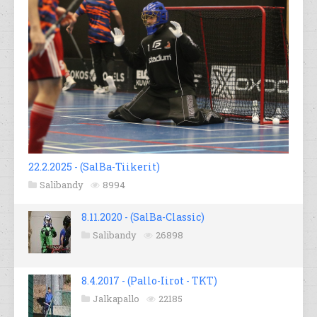
22.2.2025 - (SalBa-Tiikerit)
Salibandy
8994
8.11.2020 - (SalBa-Classic)
Salibandy
26898
8.4.2017 - (Pallo-Iirot - TKT)
Jalkapallo
22185