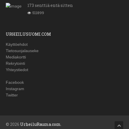
173 senttiä entä sitten
511899
URHEILUSUOMI.COM
Käyttöehdot
Tietosuojalauseke
Mediakortti
Rekrytointi
Yhteystiedot
Facebook
Instagram
Twitter
© 2026
UrheiluRauma.com
.