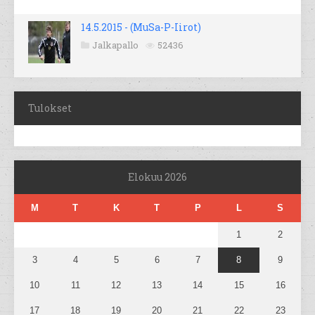
14.5.2015 - (MuSa-P-Iirot)
Jalkapallo
52436
Tulokset
Elokuu 2026
M
T
K
T
P
L
S
1
2
3
4
5
6
7
8
9
10
11
12
13
14
15
16
17
18
19
20
21
22
23