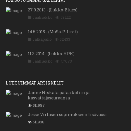
KATSOTUIMMAT GALLERIAT
27.9.2013 - (Lukko-Blues)
Jääkiekko
53222
14.5.2015 - (MuSa-P-Iirot)
Jalkapallo
52433
11.3.2014 - (Lukko-HPK)
Jääkiekko
47073
LUETUIMMAT ARTIKKELIT
Janne Niskala palaa kotiin ja
kasvattajaseuraansa
511987
Jesse Virtasen sopimukseen lisävuosi
511938