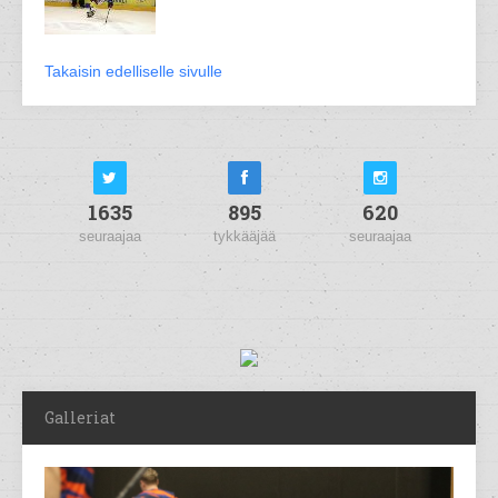
Takaisin edelliselle sivulle
1635
895
620
seuraajaa
tykkääjää
seuraajaa
Galleriat