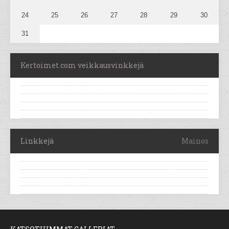
24
25
26
27
28
29
30
31
Kertoimet.com veikkausvinkkejä
Linkkejä
Mainos