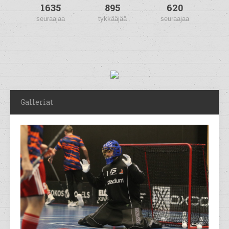
1635
895
620
seuraajaa
tykkääjää
seuraajaa
Galleriat