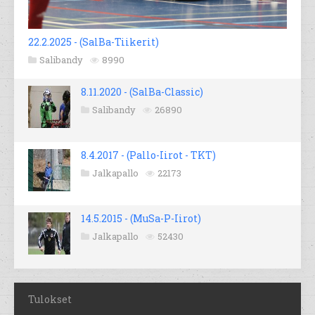
22.2.2025 - (SalBa-Tiikerit)
Salibandy
8990
8.11.2020 - (SalBa-Classic)
Salibandy
26890
8.4.2017 - (Pallo-Iirot - TKT)
Jalkapallo
22173
14.5.2015 - (MuSa-P-Iirot)
Jalkapallo
52430
Tulokset