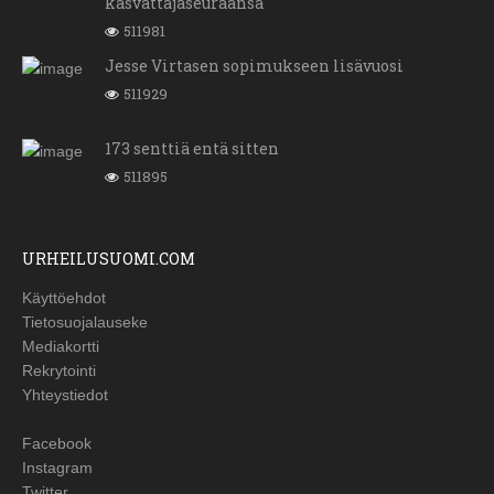
kasvattajaseuraansa
511981
Jesse Virtasen sopimukseen lisävuosi
511929
173 senttiä entä sitten
511895
URHEILUSUOMI.COM
Käyttöehdot
Tietosuojalauseke
Mediakortti
Rekrytointi
Yhteystiedot
Facebook
Instagram
Twitter