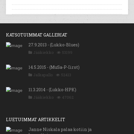
KATSOTUIMMAT GALLERIAT
27.9.2013 - (Lukko-Blues)
Jääkiekko
53199
14.5.2015 - (MuSa-P-Iirot)
Jalkapallo
52413
11.3.2014 - (Lukko-HPK)
Jääkiekko
47062
LUETUIMMAT ARTIKKELIT
Janne Niskala palaa kotiin ja